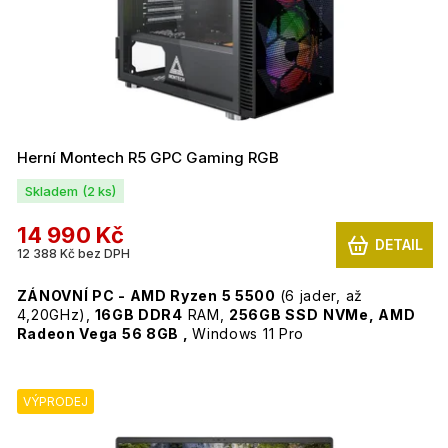
Herní Montech R5 GPC Gaming RGB
Skladem
(2 ks)
14 990 Kč
DETAIL
12 388 Kč bez DPH
ZÁNOVNÍ PC - AMD Ryzen 5 5500
(6 jader, až
4,20GHz),
16GB DDR4
RAM,
256GB SSD
NVMe
, AMD
Radeon Vega 56 8GB ,
Windows 11 Pro
Fotografie jsou ilustrační. Jde o produktové foto výrobců
VÝPRODEJ
nových počítačových skříní do kterých jsou tyto počítače
zastavěny. Reálně jde o kompletní PC se všemi
uváděnými komponenty. V případě zájmu PC rádi