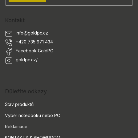
Kontakt
info
@
goldpc.cz
+420 735 971 434
Facebook GoldPC
goldpc.cz/
Důležité odkazy
Stav produktů
Výběr notebooku nebo PC
Reklamace
KONTAKTY & SHOWROOM