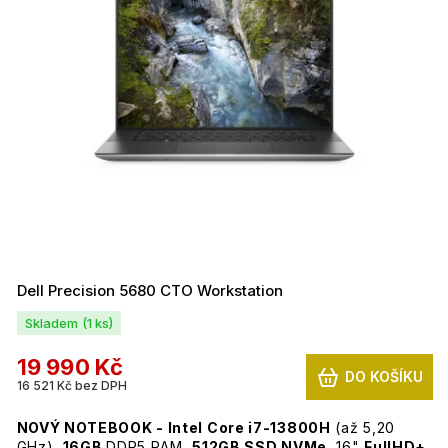
nafotíme.
Kompletní složený PC z nových nebo zánovních
komponentů připravený k okamžitému používání.
Vše se zárukou 2 roky.
Dell Precision 5680 CTO Workstation
Skladem
(1 ks)
19 990 Kč
DO KOŠÍKU
16 521 Kč bez DPH
NOVÝ NOTEBOOK - Intel Core i7-13800H
(až 5,20
GHz),
16GB
DDR5 RAM,
512GB SSD NVMe,
16"
FullHD+