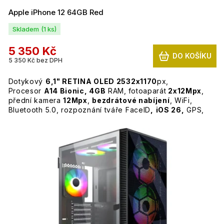
Apple iPhone 12 64GB Red
Skladem
(1 ks)
5 350 Kč
DO KOŠÍKU
5 350 Kč bez DPH
Dotykový
6,1" RETINA OLED 2532x1170
px,
Procesor
A14 Bionic
,
4GB
RAM
,
fotoaparát
2x12Mpx
,
přední kamera
12
Mpx
,
bezdrátové nabíjení
, WiFi,
Bluetooth 5.0, rozpoznání tváře FaceID
,
iOS 26,
GPS,
NFC, LTE
Pěkný stav, pouze malé známky běžného používání.
Kondice baterie 87%