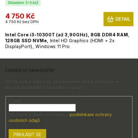
Skladem
(>3 ks)
4 750 Kč
DETAIL
4 750 Kč bez DPH
Intel Core i3-10300T (až 3,9
0GHz), 8GB DDR4 RAM
,
128GB SSD NVMe
,
Intel HD Graphics (HDMI + 2x
DisplayPort), Windows 11 Pro
Z
á
Odebírat newsletter
p
a
Vložte svůj e-mail a my vám budeme zasílat informace o
nových produktech na našem e-shopu.
t
í
E-mail
Vložením e-mailu souhlasíte s
podmínkami ochrany
osobních údajů
PŘIHLÁSIT SE