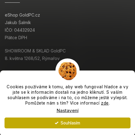
eShop GoldPC.cz
Jakub Šalmík
IČO: 04432924
Plátce DPH
SHOWROOM & SKLAD GoldPC
8. května 1268/52, Rýmařov
Cookies používáme k tomu, aby web fungoval hladce a vy
jste se k informacím dostali na jedno kliknutí. S vaším
Copyright 2026
GoldPC.cz
. Všechna práva vyhrazena.
souhlasem se podíváme i na to, co můžeme ještě vylepšit.
Grafický návrh vytvořil a nakódoval
Shoptak.cz
Pomůžete nám s tím? Více informací
zde
.
Nastavení
Vytvořil Shoptet
Souhlasím
Expedujeme každý pracovní den. :-)