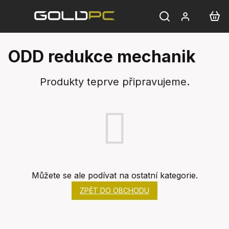
Přejít
na
obsah
ODD redukce mechanik
Produkty teprve připravujeme.
Můžete se ale podívat na ostatní kategorie.
ZPĚT DO OBCHODU