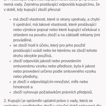
nemá vady. Zejména prodávající odpovídá kupujícímu, že
v době, kdy kupující zboží převzal:
má zboží vlastnosti, které si strany ujednaly, a chybí-
li ujednání, má takové vlastnosti, které prodávající
nebo výrobce popsal nebo které kupující očekával s
ohledem na povahu zboží a na základě reklamy jimi
prováděné,
se zboží hodí k účelu, který pro jeho použití
prodávající uvádí nebo ke kterému se zboží tohoto
druhu obvykle používá,
zboží odpovídá jakostí nebo provedením
smluvenému vzorku nebo předloze, byla-li jakost
nebo provedení určeno podle smluveného vzorku
nebo předlohy,
je zboží v odpovídajícím množství, míře nebo
hmotnosti a
zboží vyhovuje požadavkům právních předpisů.
2. Kupující je oprávněn uplatnit právo z vady, která se
vyskytne u spotřebního zboží v záruční době smluvené dle