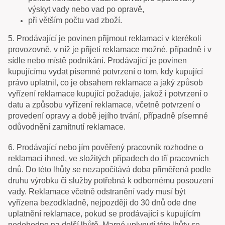
výskyt vady nebo vad po opravě,
při větším počtu vad zboží.
5. Prodávající je povinen přijmout reklamaci v kterékoli
provozovně, v níž je přijetí reklamace možné, případně i v
sídle nebo místě podnikání. Prodávající je povinen
kupujícímu vydat písemné potvrzení o tom, kdy kupující
právo uplatnil, co je obsahem reklamace a jaký způsob
vyřízení reklamace kupující požaduje, jakož i potvrzení o
datu a způsobu vyřízení reklamace, včetně potvrzení o
provedení opravy a době jejího trvání, případně písemné
odůvodnění zamítnutí reklamace.
6. Prodávající nebo jím pověřený pracovník rozhodne o
reklamaci ihned, ve složitých případech do tří pracovních
dnů. Do této lhůty se nezapočítává doba přiměřená podle
druhu výrobku či služby potřebná k odbornému posouzení
vady. Reklamace včetně odstranění vady musí být
vyřízena bezodkladně, nejpozději do 30 dnů ode dne
uplatnění reklamace, pokud se prodávající s kupujícím
nedohodne na delší lhůtě. Marné uplynutí této lhůty se