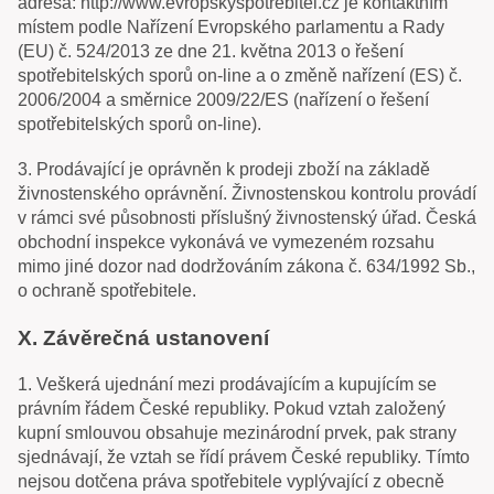
adresa: http://www.evropskyspotrebitel.cz je kontaktním
místem podle Nařízení Evropského parlamentu a Rady
(EU) č. 524/2013 ze dne 21. května 2013 o řešení
spotřebitelských sporů on-line a o změně nařízení (ES) č.
2006/2004 a směrnice 2009/22/ES (nařízení o řešení
spotřebitelských sporů on-line).
3. Prodávající je oprávněn k prodeji zboží na základě
živnostenského oprávnění. Živnostenskou kontrolu provádí
v rámci své působnosti příslušný živnostenský úřad. Česká
obchodní inspekce vykonává ve vymezeném rozsahu
mimo jiné dozor nad dodržováním zákona č. 634/1992 Sb.,
o ochraně spotřebitele.
X. Závěrečná ustanovení
1. Veškerá ujednání mezi prodávajícím a kupujícím se
právním řádem České republiky. Pokud vztah založený
kupní smlouvou obsahuje mezinárodní prvek, pak strany
sjednávají, že vztah se řídí právem České republiky. Tímto
nejsou dotčena práva spotřebitele vyplývající z obecně