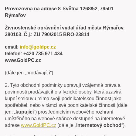
Provozovna na adrese 8. května 1268/52, 79501
Rýmařov
Živnostenské oprávnění vydal úřad města Rýmařov.
380103. Č.j.: ZU 790/2015 BRO-23814
email:
info@goldpc.cz
telefon: +420 735 971 434
www.GoldPC.cz
(dále jen „prodávající“)
2. Tyto obchodní podmínky upravují vzájemná práva a
povinnosti prodávajícího a fyzické osoby, která uzavírá
kupní smlouvu mimo svoji podnikatelskou činnost jako
spotřebitel, nebo v rámci své podnikatelské činnosti (dále
jen: „
kupující
“) prostřednictvím webového rozhraní
umístěného na webové stránce dostupné na internetové
adrese
www.GoldPC.cz
(dále je „
internetový obchod
“).