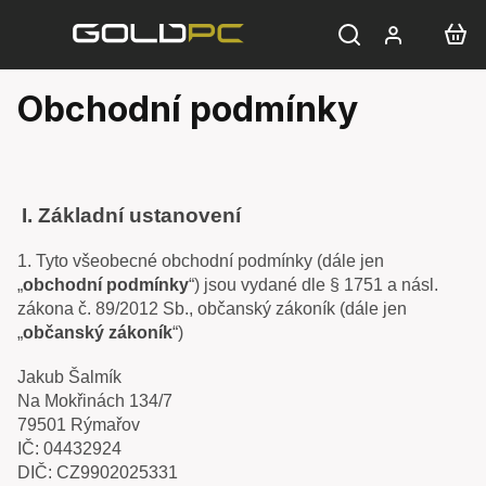
Přejít
na
obsah
Obchodní podmínky
I.
Základní ustanovení
1. Tyto všeobecné obchodní podmínky (dále jen
„
obchodní podmínky
“) jsou vydané dle § 1751 a násl.
zákona č. 89/2012 Sb., občanský zákoník (dále jen
„
občanský zákoník
“)
Jakub Šalmík
Na Mokřinách 134/7
79501 Rýmařov
IČ: 04432924
DIČ: CZ9902025331