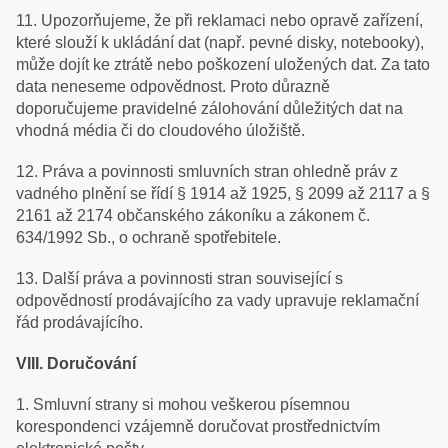
11.
Upozorňujeme, že při reklamaci nebo opravě zařízení,
které slouží k ukládání dat (např. pevné disky, notebooky),
může dojít ke ztrátě nebo poškození uložených dat. Za tato
data neneseme odpovědnost. Proto důrazně
doporučujeme pravidelné zálohování důležitých dat na
vhodná média či do cloudového úložiště.
12. Práva a povinnosti smluvních stran ohledně práv z
vadného plnění se řídí § 1914 až 1925, § 2099 až 2117 a §
2161 až 2174 občanského zákoníku a zákonem č.
634/1992 Sb., o ochraně spotřebitele.
13. Další práva a povinnosti stran související s
odpovědností prodávajícího za vady upravuje reklamační
řád prodávajícího.
VIII. Doručování
1. Smluvní strany si mohou veškerou písemnou
korespondenci vzájemně doručovat prostřednictvím