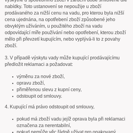
nabídky. Toto ustanovení se nepoužije u zboží
prodávaného za nižší cenu na vadu, pro kterou byla nižší
cena ujednána, na opotřebení zboží způsobené jeho
obvyklým užíváním, u použitého zboží na vadu
odpovídající míře používání nebo opotřebení, kterou zboží
mělo při převzetí kupujícím, nebo vyplývá-li to z povahy
zboží.
3. V případě výskytu vady může kupující prodávajícímu
předložit reklamaci a požadovat:
výměnu za nové zboží,
opravu zboží,
přiměřenou slevu z kupní ceny,
odstoupit od smlouvy.
4. Kupující má právo odstoupit od smlouvy,
pokud má zboží vadu jejíž oprava byla při reklamaci
označena za nerentabilní,
pokud nemůže věc řádně užívat pro opakovaný