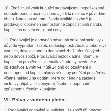
10. Zboží musí vrátit kupující prodávajícímu nepoškozené,
neopotřebené a neznečištěné a je-li to možné, v původním
obalu. Nárok na náhradu škody vzniklé na zboží je
prodávající oprávněn jednostranně započíst proti nároku
kupujícího na vrácení kupní ceny.
11. Prodávající je oprávněn odstoupit od kupní smlouvy z
důvodu vyprodání zásob, nedostupnosti zboží, anebo když
výrobce, dovozce anebo dodavatel zboží přerušil výrobu
nebo dovoz zboží. Prodávající bezodkladně informuje
kupujícího prostřednictví emailové adresy uvedené v
objednávce a vrátí ve lhůtě 14 dnů od oznámení o
odstoupení od kupní smlouvy všechny peněžní prostředky
včetně nákladů na dodání, které od něho na základě
smlouvy přijal, a to stejným způsobem, popřípadě
způsobem určeným kupujícím.
VII. Práva z vadného plnění
1. Prodávající odpovídá kupujícímu, že zboží při převzetí