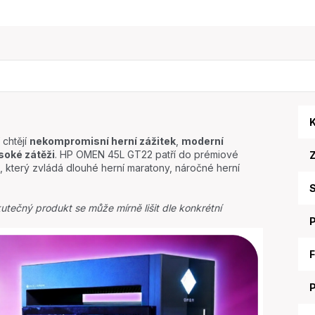
Plně funkční, bohužel tyt
monitory mohou mít růz
praskliny na plastech - v
reálné foto. Bez omezení
funkčnosti.
K
chtějí
nekompromisní herní zážitek
,
moderní
soké zátěži
. HP OMEN 45L GT22 patří do prémiové
, který zvládá dlouhé herní maratony, náročné herní
S
utečný produkt se může mírně lišit dle konkrétní
F
P