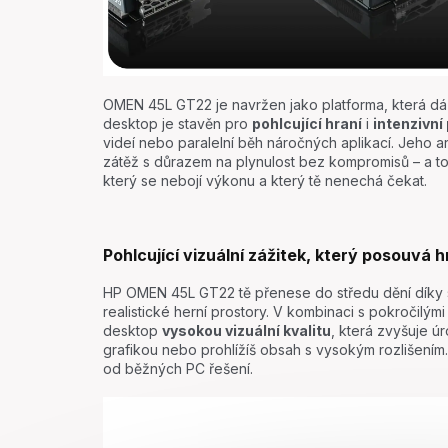
OMEN 45L GT22 je navržen jako platforma, která dá 
desktop je stavěn pro
pohlcující hraní
i
intenzivní
videí nebo paralelní běh náročných aplikací. Jeho a
zátěž s důrazem na plynulost bez kompromisů – a to 
který se nebojí výkonu a který tě nenechá čekat.
Pohlcující vizuální zážitek, který posouvá 
HP OMEN 45L GT22 tě přenese do středu dění díky s
realistické herní prostory. V kombinaci s pokročilý
desktop
vysokou vizuální kvalitu
, která zvyšuje ú
grafikou nebo prohlížíš obsah s vysokým rozlišením.
od běžných PC řešení.