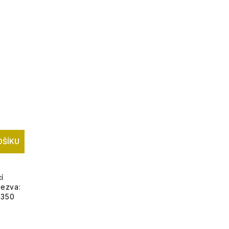
OŠÍKU
í
dezva:
: 350
DMI