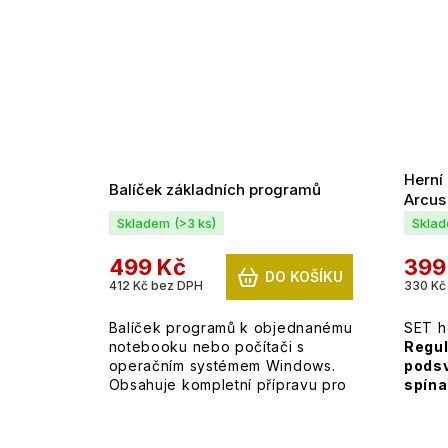
Herní
Balíček základních programů
Arcus
Skladem
(>3 ks)
Skla
499 Kč
399
DO KOŠÍKU
412 Kč bez DPH
330 Kč
Balíček programů k objednanému
SET h
notebooku nebo počítači s
Regu
operačním systémem Windows.
pods
Obsahuje kompletní přípravu pro
spína
možnost okamžitého užívání.
citliv