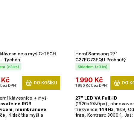
 klávesnice a myš C-TECH
Herní Samsung 27"
 - Tychon
C27FG73FQU Prohnutý
dem
(>3 ks)
Skladem
(>3 ks)
 Kč
1 990 Kč
DO KOŠÍKU
DO K
 bez DPH
1 990 Kč bez DPH
erní klávesnice + myš.
27" LED VA FullHD
lovatelné RGB
(1920x1080px), obnovovac
vícení, membránové
frekvence
144Hz
, 16:9, O
če,
4 tlačítka myši a
1ms
, Kontrast: 3000:1, Jas
ost až
3200 DPI
cd/m2,
DisplayPort, 2x H