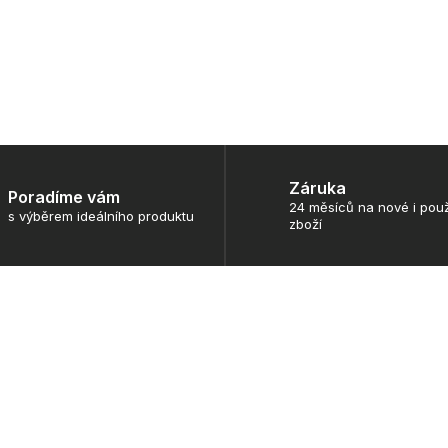
Záruka
Poradíme vám
24 měsíců na nové i použ
s výběrem ideálního produktu
zboží