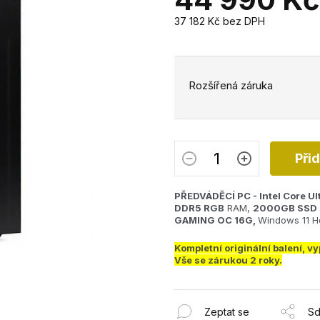
37 182 Kč
bez DPH
Měrná
cena:
Rozšířená záruka
Při
PŘEDVÁDĚCÍ PC - Intel Core Ul
DDR5 RGB
RAM,
2000GB SSD
GAMING OC 16G,
Windows 11 
Kompletní originální balení, v
Vše se zárukou 2 roky.
Zeptat se
Sd