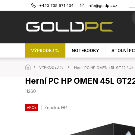
Přejít
+420 735 971 434
info@goldpc.cz
na
obsah
VÝPRODEJ %
NOTEBOOKY
STOLNÍ PC
Domů
VÝPRODEJ %
Herní PC HP OMEN 45L GT22 / Ultr
Herní PC HP OMEN 45L GT22 /
11260
Značka:
HP
AKCE