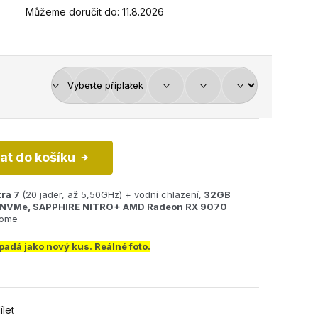
Můžeme doručit do:
11.8.2026
dat do košíku
tra 7
(20 jader, až 5,50GHz) + vodní chlazení,
32GB
 NVMe
, SAPPHIRE NITRO+ AMD Radeon RX 9070
Home
ypadá jako nový kus. Reálné foto.
ílet