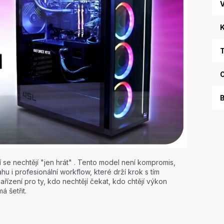
V
K
T
O
B
ří se nechtějí "jen hrát" . Tento model není kompromis,
hu i profesionální workflow, které drží krok s tím
ařízení pro ty, kdo nechtějí čekat, kdo chtějí výkon
 šetřit.