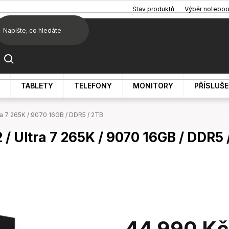
Stav produktů
Výběr notebo
TABLETY
TELEFONY
MONITORY
PŘÍSLUŠ
a 7 265K / 9070 16GB / DDR5 / 2TB
 Ultra 7 265K / 9070 16GB / DDR5 
44 990 Kč