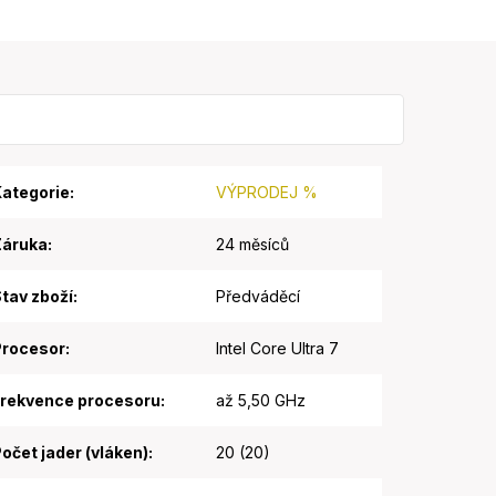
o
né
iz
ategorie
:
VÝPRODEJ %
Záruka
:
24 měsíců
tav zboží
:
Předváděcí
Procesor
:
Intel Core Ultra 7
rekvence procesoru
:
až 5,50 GHz
očet jader (vláken)
:
20 (20)