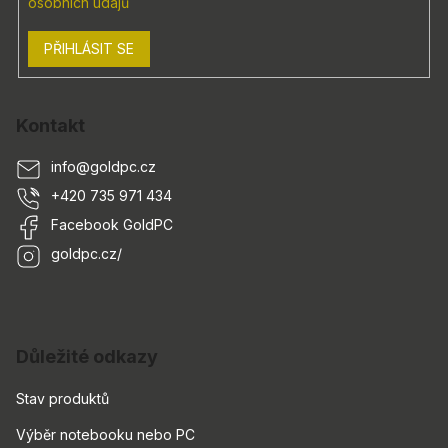
osobních údajů
PŘIHLÁSIT SE
Kontakt
info
@
goldpc.cz
+420 735 971 434
Facebook GoldPC
goldpc.cz/
Důležité odkazy
Stav produktů
Výběr notebooku nebo PC