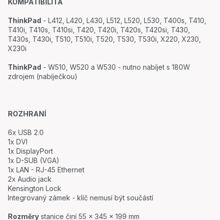
KOMPATIBILITA
ThinkPad
- L412, L420, L430, L512, L520, L530, T400s, T410,
T410i, T410s, T410si, T420, T420i, T420s, T420si, T430,
T430s, T430i, T510, T510i, T520, T530, T530i, X220, X230,
X230i
ThinkPad
- W510, W520 a W530 - nutno nabíjet s 180W
zdrojem (nabíječkou)
ROZHRANÍ
6x USB 2.0
1x DVI
1x DisplayPort
1x D-SUB (VGA)
1x LAN - RJ-45 Ethernet
2x
Audio jack
Kensington Lock
Integrovaný zámek - klíč nemusí být součástí
Rozměry
stanice činí 55 x 345 x 199 mm