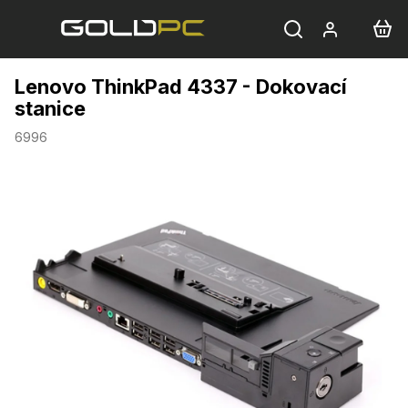
Přejít
na
obsah
Lenovo ThinkPad 4337 - Dokovací
stanice
6996