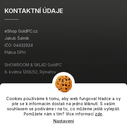
KONTAKTNÍ ÚDAJE
eShop GoldPC.cz
Jakub Šalmík
IČO: 04432924
Plátce DPH
SHOWROOM & SKLAD GoldPC
8. května 1268/52, Rýmařov
Cookies používáme k tomu, aby web fungoval hladce a vy
jste se k informacím dostali na jedno kliknutí. S vaším
Copyright 2026
GoldPC.cz
. Všechna práva vyhrazena.
souhlasem se podíváme i na to, co můžeme ještě vylepšit.
Grafický návrh vytvořil a nakódoval
Shoptak.cz
Pomůžete nám s tím? Více informací
zde
.
Nastavení