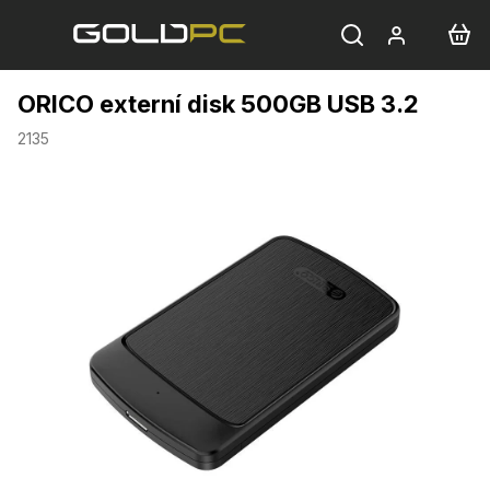
Přejít
na
obsah
ORICO externí disk 500GB USB 3.2
2135