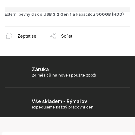
Externí pevný disk s
USB 3.2 Gen 1
a kapacitou
500GB (HDD)
Zeptat se
Sdílet
Záruka
24 měsíců na nové i použité zboží
Vše skladem - Rýmařov
expedujeme každý pracovní den