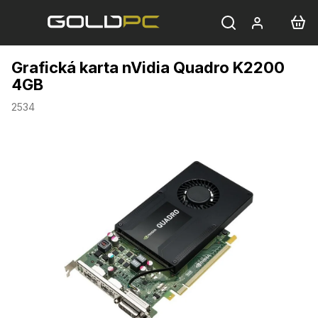
Přejít
na
obsah
Grafická karta nVidia Quadro K2200
4GB
2534