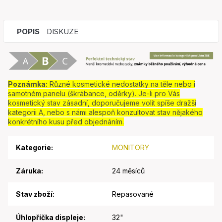
POPIS
DISKUZE
Poznámka:
Různé kosmetické nedostatky na těle nebo i
samotném panelu (škrábance, oděrky). Je-li pro Vás
kosmetický stav zásadní, doporučujeme volit spíše dražší
kategorii A, nebo s námi alespoň konzultovat stav nějakého
konkrétního kusu před objednáním.
Kategorie
:
MONITORY
Záruka
:
24 měsíců
Stav zboží
:
Repasované
Úhlopříčka displeje
:
32"