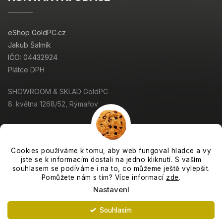
eShop GoldPC.cz
Jakub Šalmík
IČO: 04432924
Plátce DPH
SHOWROOM & SKLAD GoldPC
8. května 1268/52, Rýmařov
Cookies používáme k tomu, aby web fungoval hladce a vy
jste se k informacím dostali na jedno kliknutí. S vaším
Copyright 2026
GoldPC.cz
. Všechna práva vyhrazena.
souhlasem se podíváme i na to, co můžeme ještě vylepšit.
Grafický návrh vytvořil a nakódoval
Shoptak.cz
Pomůžete nám s tím? Více informací
zde
.
Nastavení
Vytvořil Shoptet
Souhlasím
Expedujeme každý pracovní den. :-)