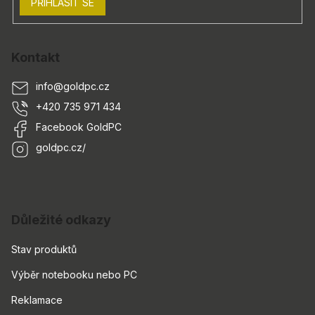
PŘIHLÁSIT SE
Kontakt
info
@
goldpc.cz
+420 735 971 434
Facebook GoldPC
goldpc.cz/
Důležité odkazy
Stav produktů
Výběr notebooku nebo PC
Reklamace