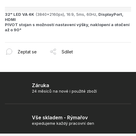
32" LED VA 4K
(3840x2160px), 16:9, 5ms, 60Hz,
DisplayPort,
HDMI
PIVOT stojan s možností nastavení výšky, naklopení a otočení
až o 90°
Zeptat se
Sdílet
Záruka
24 měsíců na nové i použité zboží
Vše skladem - Rýmařov
expedujeme každý pracovní den