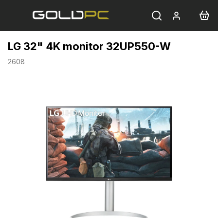
Přejít
na
obsah
LG 32" 4K monitor 32UP550-W
2608