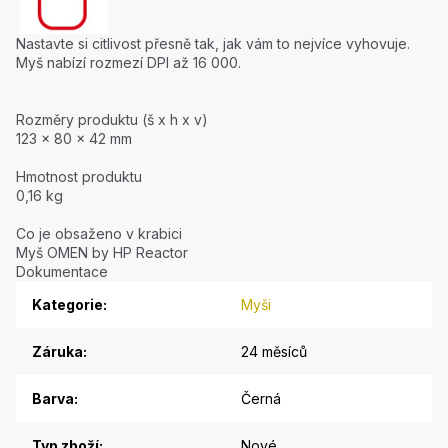
Nastavte si citlivost přesně tak, jak vám to nejvíce vyhovuje.
Myš nabízí rozmezí DPI až 16 000.
Rozměry produktu (š x h x v)
123 × 80 × 42 mm
Hmotnost produktu
0,16 kg
Co je obsaženo v krabici
Myš OMEN by HP Reactor
Dokumentace
Kategorie
:
Myši
Záruka
:
24 měsíců
Barva
:
Černá
Typ zboží
:
Nové