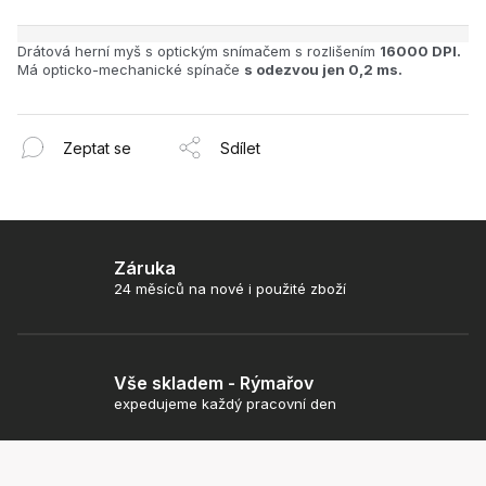
Drátová herní myš s optickým snímačem s rozlišením
16000 DPI.
Má opticko-mechanické spínače
s odezvou jen 0,2 ms.
Zeptat se
Sdílet
Záruka
24 měsíců na nové i použité zboží
Vše skladem - Rýmařov
expedujeme každý pracovní den