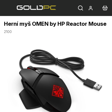
Přejít
na
obsah
Herní myš OMEN by HP Reactor Mouse
2100