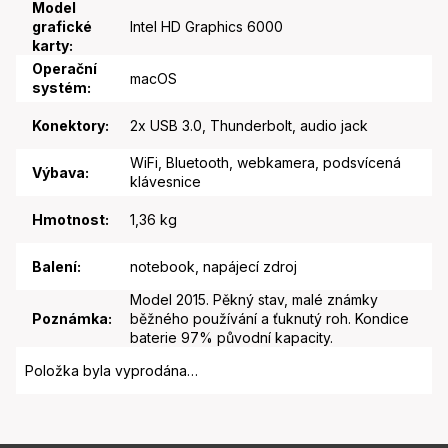
Model
grafické
Intel HD Graphics 6000
karty
:
Operační
macOS
systém
:
Konektory
:
2x USB 3.0, Thunderbolt, audio jack
WiFi, Bluetooth, webkamera, podsvícená
Výbava
:
klávesnice
Hmotnost
:
1,36 kg
Balení
:
notebook, napájecí zdroj
Model 2015. Pěkný stav, malé známky
Poznámka
:
běžného používání a ťuknutý roh. Kondice
baterie 97% původní kapacity.
Položka byla vyprodána…