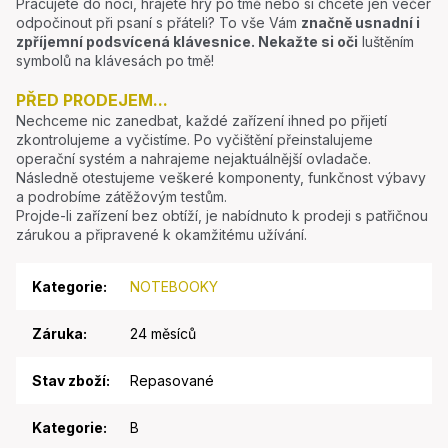
Pracujete do noci, hrajete hry po tmě nebo si chcete jen večer
odpočinout při psaní s přáteli? To vše Vám
značně usnadní i
zpříjemní podsvícená klávesnice.
Nekažte si oči
luštěním
symbolů na klávesách po tmě!
PŘED PRODEJEM...
Nechceme nic zanedbat, každé zařízení ihned po přijetí
zkontrolujeme a vyčistíme. Po vyčištění přeinstalujeme
operační systém a nahrajeme nejaktuálnější ovladače.
Následně otestujeme veškeré komponenty, funkčnost výbavy
a podrobíme zátěžovým testům.
Projde-li zařízení bez obtíží, je nabídnuto k prodeji s patřičnou
zárukou a připravené k okamžitému užívání.
Kategorie
:
NOTEBOOKY
Záruka
:
24 měsíců
Stav zboží
:
Repasované
Kategorie
:
B