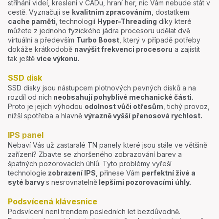
stříhání videí, kreslení v CADu, hraní her, nic Vám nebude stát v
cestě. Vyznačují se
kvalitním zpracováním
, dostatkem
cache paměti
, technologií
Hyper-Threading
díky které
můžete z jednoho fyzického jádra procesoru udělat dvě
virtuální a především
Turbo Boost
, který v případě potřeby
dokáže krátkodobě
navýšit frekvenci procesoru
a zajistit
tak ještě
více výkonu.
SSD disk
SSD disky jsou nástupcem plotnových pevných disků a na
rozdíl od nich
neobsahují pohyblivé mechanické části.
Proto je jejich výhodou
odolnost vůči otřesům
, tichý provoz,
nižší spotřeba a hlavně
výrazně vyšší přenosová rychlost.
IPS panel
Nebaví Vás už zastaralé TN panely které jsou stále ve většině
zařízení? Zbavte se zhoršeného zobrazování barev a
špatných pozorovacích úhlů. Tyto problémy vyřeší
technologie
zobrazení IPS
, přinese Vám
perfektní živé a
syté barvy
s nesrovnatelně
lepšími pozorovacími úhly.
Podsvícená klávesnice
Podsvícení není trendem posledních let bezdůvodně.