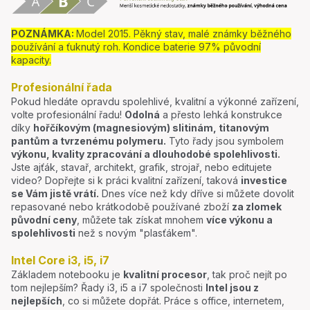
POZNÁMKA:
Model 2015. Pěkný stav, malé známky běžného
používání a ťuknutý roh. Kondice baterie 97% původní
kapacity.
Profesionální řada
Pokud hledáte opravdu spolehlivé, kvalitní a výkonné zařízení,
volte profesionální řadu!
Odolná
a přesto lehká konstrukce
díky
hořčíkovým (magnesiovým) slitinám, titanovým
pantům a tvrzenému polymeru.
Tyto řady jsou symbolem
výkonu, kvality zpracování a dlouhodobé spolehlivosti.
Jste ajťák, stavař, architekt, grafik, strojař, nebo editujete
video? Dopřejte si k práci kvalitní zařízení, taková
investice
se Vám jistě vrátí.
Dnes více než kdy dříve si můžete dovolit
repasované nebo krátkodobě používané zboží
za zlomek
původní ceny
, můžete tak získat mnohem
více výkonu a
spolehlivosti
než s novým "plasťákem".
Intel Core i3, i5, i7
Základem notebooku je
kvalitní procesor
, tak proč nejít po
tom nejlepším? Řady i3, i5 a i7 společnosti
Intel jsou z
nejlepších
, co si můžete dopřát. Práce s office, internetem,