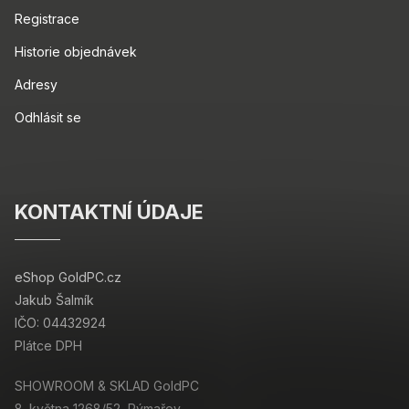
Registrace
Historie objednávek
Adresy
Odhlásit se
KONTAKTNÍ ÚDAJE
eShop GoldPC.cz
Jakub Šalmík
IČO: 04432924
Plátce DPH
SHOWROOM & SKLAD GoldPC
8. května 1268/52, Rýmařov