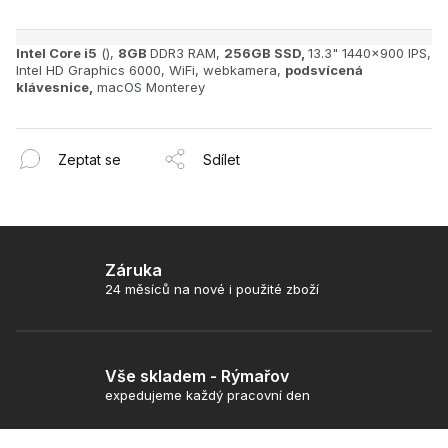
Intel Core i5
(),
8GB
DDR3 RAM,
256GB SSD,
13.3" 1440x900 IPS,
Intel HD Graphics 6000, WiFi, webkamera,
podsvícená
klávesnice,
macOS Monterey
Zeptat se
Sdílet
Záruka
24 měsíců na nové i použité zboží
Vše skladem - Rýmařov
expedujeme každý pracovní den