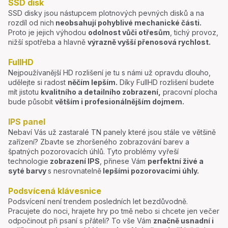
SSD disk
SSD disky jsou nástupcem plotnových pevných disků a na
rozdíl od nich
neobsahují pohyblivé mechanické části.
Proto je jejich výhodou
odolnost vůči otřesům
, tichý provoz,
nižší spotřeba a hlavně
výrazně vyšší přenosová rychlost.
FullHD
Nejpoužívanější HD rozlišení je tu s námi už opravdu dlouho,
udělejte si radost
něčím lepším.
Díky FullHD rozlišení budete
mít jistotu
kvalitního a detailního zobrazení,
pracovní plocha
bude působit
větším i profesionálnějším dojmem.
IPS panel
Nebaví Vás už zastaralé TN panely které jsou stále ve většině
zařízení? Zbavte se zhoršeného zobrazování barev a
špatných pozorovacích úhlů. Tyto problémy vyřeší
technologie
zobrazení IPS
, přinese Vám
perfektní živé a
syté barvy
s nesrovnatelně
lepšími pozorovacími úhly.
Podsvícená klávesnice
Podsvícení není trendem posledních let bezdůvodně.
Pracujete do noci, hrajete hry po tmě nebo si chcete jen večer
odpočinout při psaní s přáteli? To vše Vám
značně usnadní i