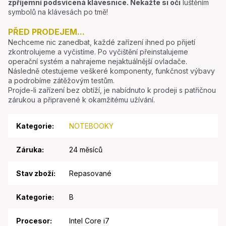
zpříjemní podsvícená klávesnice.
Nekažte si oči
luštěním
symbolů na klávesách po tmě!
PŘED PRODEJEM...
Nechceme nic zanedbat, každé zařízení ihned po přijetí
zkontrolujeme a vyčistíme. Po vyčištění přeinstalujeme
operační systém a nahrajeme nejaktuálnější ovladače.
Následně otestujeme veškeré komponenty, funkčnost výbavy
a podrobíme zátěžovým testům.
Projde-li zařízení bez obtíží, je nabídnuto k prodeji s patřičnou
zárukou a připravené k okamžitému užívání.
Kategorie
:
NOTEBOOKY
Záruka
:
24 měsíců
Stav zboží
:
Repasované
Kategorie
:
B
Procesor
:
Intel Core i7