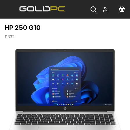
Přejít
na
obsah
HP 250 G10
11332