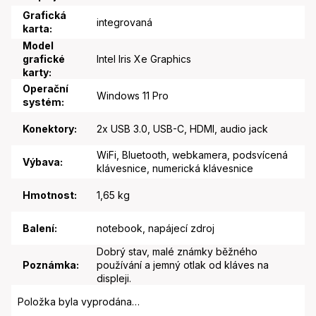
Grafická
integrovaná
karta
:
Model
grafické
Intel Iris Xe Graphics
karty
:
Operační
Windows 11 Pro
systém
:
Konektory
:
2x USB 3.0, USB-C, HDMI, audio jack
WiFi, Bluetooth, webkamera, podsvícená
Výbava
:
klávesnice, numerická klávesnice
Hmotnost
:
1,65 kg
Balení
:
notebook, napájecí zdroj
Dobrý stav, malé známky běžného
Poznámka
:
používání a jemný otlak od kláves na
displeji.
Položka byla vyprodána…