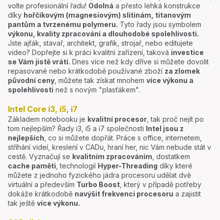
volte profesionální řadu!
Odolná
a přesto lehká konstrukce
díky
hořčíkovým (magnesiovým) slitinám, titanovým
pantům a tvrzenému polymeru.
Tyto řady jsou symbolem
výkonu, kvality zpracování a dlouhodobé spolehlivosti.
Jste ajťák, stavař, architekt, grafik, strojař, nebo editujete
video? Dopřejte si k práci kvalitní zařízení, taková
investice
se Vám jistě vrátí.
Dnes více než kdy dříve si můžete dovolit
repasované nebo krátkodobě používané zboží
za zlomek
původní ceny
, můžete tak získat mnohem
více výkonu a
spolehlivosti
než s novým "plasťákem".
Intel Core i3, i5, i7
Základem notebooku je
kvalitní procesor
, tak proč nejít po
tom nejlepším? Řady i3, i5 a i7 společnosti
Intel jsou z
nejlepších
, co si můžete dopřát. Práce s office, internetem,
stříhání videí, kreslení v CADu, hraní her, nic Vám nebude stát v
cestě. Vyznačují se
kvalitním zpracováním
, dostatkem
cache paměti
, technologií
Hyper-Threading
díky které
můžete z jednoho fyzického jádra procesoru udělat dvě
virtuální a především
Turbo Boost
, který v případě potřeby
dokáže krátkodobě
navýšit frekvenci procesoru
a zajistit
tak ještě
více výkonu.