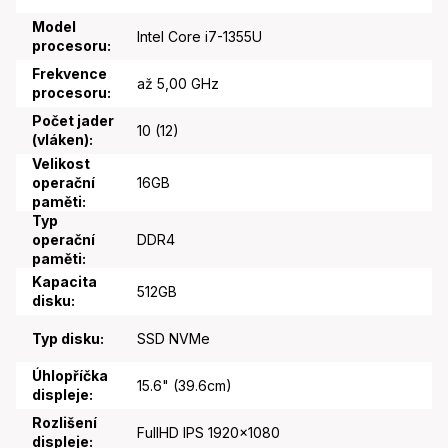
Model
Intel Core i7-1355U
procesoru
:
Frekvence
až 5,00 GHz
procesoru
:
Počet jader
10 (12)
(vláken)
:
Velikost
operační
16GB
paměti
:
Typ
operační
DDR4
paměti
:
Kapacita
512GB
disku
:
Typ disku
:
SSD NVMe
Úhlopříčka
15.6" (39.6cm)
displeje
:
Rozlišení
FullHD IPS 1920x1080
displeje
: