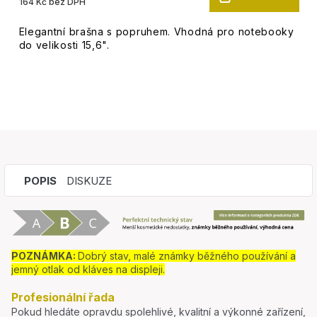
164 Kč bez DPH
Elegantní brašna s popruhem. Vhodná pro notebooky
do velikosti 15,6".
POPIS
DISKUZE
POZNÁMKA:
Dobrý stav, malé známky běžného používání a
jemný otlak od kláves na displeji.
Profesionální řada
Pokud hledáte opravdu spolehlivé, kvalitní a výkonné zařízení,