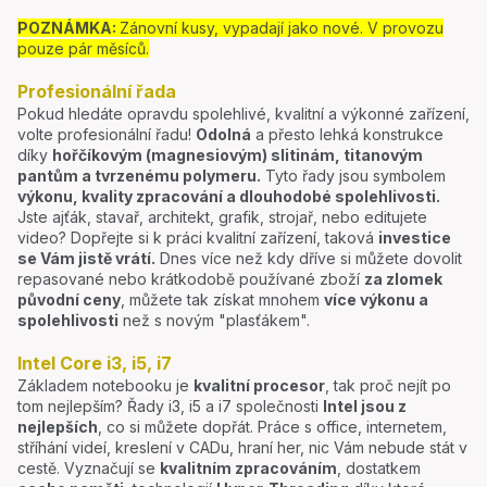
POZNÁMKA:
Zánovní kusy, vypadají jako nové. V provozu
pouze pár měsíců.
Profesionální řada
Pokud hledáte opravdu spolehlivé, kvalitní a výkonné zařízení,
volte profesionální řadu!
Odolná
a přesto lehká konstrukce
díky
hořčíkovým (magnesiovým) slitinám, titanovým
pantům a tvrzenému polymeru.
Tyto řady jsou symbolem
výkonu, kvality zpracování a dlouhodobé spolehlivosti.
Jste ajťák, stavař, architekt, grafik, strojař, nebo editujete
video? Dopřejte si k práci kvalitní zařízení, taková
investice
se Vám jistě vrátí.
Dnes více než kdy dříve si můžete dovolit
repasované nebo krátkodobě používané zboží
za zlomek
původní ceny
, můžete tak získat mnohem
více výkonu a
spolehlivosti
než s novým "plasťákem".
Intel Core i3, i5, i7
Základem notebooku je
kvalitní procesor
, tak proč nejít po
tom nejlepším? Řady i3, i5 a i7 společnosti
Intel jsou z
nejlepších
, co si můžete dopřát. Práce s office, internetem,
stříhání videí, kreslení v CADu, hraní her, nic Vám nebude stát v
cestě. Vyznačují se
kvalitním zpracováním
, dostatkem