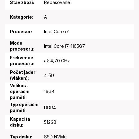
Stav zboží
:
Repasované
Kategorie
:
A
Procesor
:
Intel Core i7
Model
Intel Core i7-1165G7
procesoru
:
Frekvence
až 4,70 GHz
procesoru
:
Počet jader
4 (8)
(vláken)
:
Velikost
operační
16GB
paměti
:
Typ operační
DDR4
paměti
:
Kapacita
512GB
disku
:
Typ disku
:
SSD NVMe