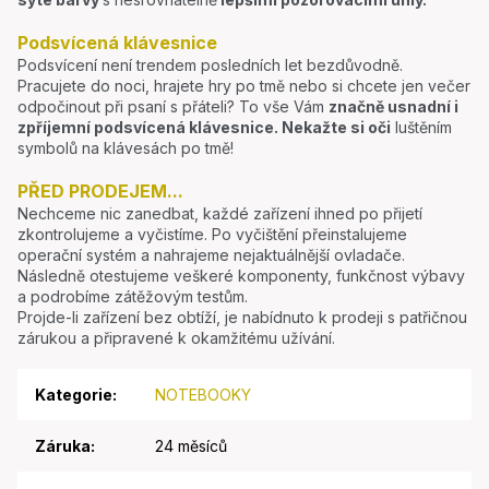
Podsvícená klávesnice
Podsvícení není trendem posledních let bezdůvodně.
Pracujete do noci, hrajete hry po tmě nebo si chcete jen večer
odpočinout při psaní s přáteli? To vše Vám
značně usnadní i
zpříjemní podsvícená klávesnice.
Nekažte si oči
luštěním
symbolů na klávesách po tmě!
PŘED PRODEJEM...
Nechceme nic zanedbat, každé zařízení ihned po přijetí
zkontrolujeme a vyčistíme. Po vyčištění přeinstalujeme
operační systém a nahrajeme nejaktuálnější ovladače.
Následně otestujeme veškeré komponenty, funkčnost výbavy
a podrobíme zátěžovým testům.
Projde-li zařízení bez obtíží, je nabídnuto k prodeji s patřičnou
zárukou a připravené k okamžitému užívání.
Kategorie
:
NOTEBOOKY
Záruka
:
24 měsíců