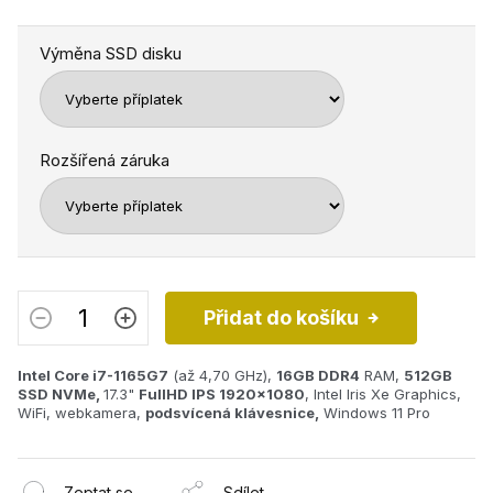
Výměna SSD disku
Rozšířená záruka
Přidat do košíku
Intel Core i7-1165G7
(až 4,70 GHz),
16GB
DDR4
RAM,
512GB
SSD NVMe,
17.3"
FullHD IPS 1920x1080
, Intel Iris Xe Graphics,
WiFi, webkamera,
podsvícená klávesnice,
Windows 11 Pro
Zeptat se
Sdílet