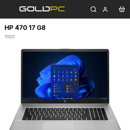
Přejít
na
obsah
HP 470 17 G8
11320