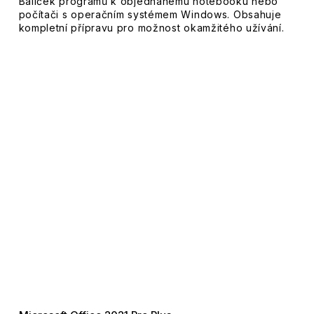
Balíček programů k objednanému notebooku nebo
počítači s operačním systémem Windows. Obsahuje
kompletní přípravu pro možnost okamžitého užívání.