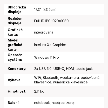
Úhlopříčka
17.3" (43.9cm)
displeje
:
Rozlišení
FullHD IPS 1920x1080
displeje
:
Grafická
integrovaná
karta
:
Model
grafické
Intel Iris Xe Graphics
karty
:
Operační
Windows 11 Pro
systém
:
Konektory
:
2x USB 3.0, USB-C, HDMI, audio jack
WiFi, Bluetooth, webkamera, podsvícená
Výbava
:
klávesnice, numerická klávesnice
Hmotnost
:
2,11 kg
Balení
:
notebook, napájecí zdroj