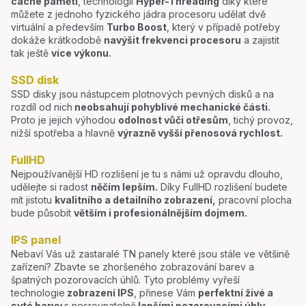
cache paměti
, technologií
Hyper-Threading
díky které
můžete z jednoho fyzického jádra procesoru udělat dvě
virtuální a především
Turbo Boost
, který v případě potřeby
dokáže krátkodobě
navýšit frekvenci procesoru
a zajistit
tak ještě
více výkonu.
SSD disk
SSD disky jsou nástupcem plotnových pevných disků a na
rozdíl od nich
neobsahují pohyblivé mechanické části.
Proto je jejich výhodou
odolnost vůči otřesům
, tichý provoz,
nižší spotřeba a hlavně
výrazně vyšší přenosová rychlost.
FullHD
Nejpoužívanější HD rozlišení je tu s námi už opravdu dlouho,
udělejte si radost
něčím lepším.
Díky FullHD rozlišení budete
mít jistotu
kvalitního a detailního zobrazení,
pracovní plocha
bude působit
větším i profesionálnějším dojmem.
IPS panel
Nebaví Vás už zastaralé TN panely které jsou stále ve většině
zařízení? Zbavte se zhoršeného zobrazování barev a
špatných pozorovacích úhlů. Tyto problémy vyřeší
technologie
zobrazení IPS
, přinese Vám
perfektní živé a
syté barvy
s nesrovnatelně
lepšími pozorovacími úhly.