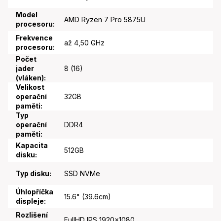
Model
AMD Ryzen 7 Pro 5875U
procesoru
:
Frekvence
až 4,50 GHz
procesoru
:
Počet
jader
8 (16)
(vláken)
:
Velikost
operační
32GB
paměti
:
Typ
operační
DDR4
paměti
:
Kapacita
512GB
disku
:
Typ disku
:
SSD NVMe
Úhlopříčka
15.6" (39.6cm)
displeje
:
Rozlišení
FullHD IPS 1920x1080