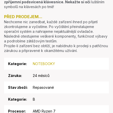
zpříjemní podsvícená klávesnice.
Nekažte si oči
luštěním
symbolů na klávesách po tmě!
PŘED PRODEJEM...
Nechceme nic zanedbat, každé zařízení ihned po přijetí
zkontrolujeme a vyčistíme. Po vyčištění přeinstalujeme
operační systém a nahrajeme nejaktuálnější ovladače.
Následně otestujeme veškeré komponenty, funkčnost výbavy
a podrobíme zátěžovým testům.
Projde-li zařízení bez obtíží, je nabídnuto k prodeji s patřičnou
zárukou a připravené k okamžitému užívání.
Kategorie
:
NOTEBOOKY
Záruka
:
24 měsíců
Stav zboží
:
Repasované
Kategorie
:
B
Procesor
:
AMD Ryzen 7