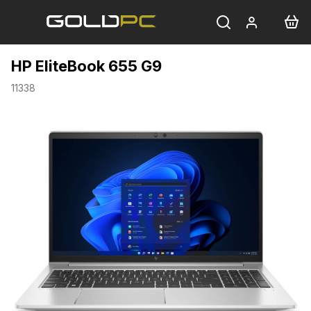
Přejít
na
obsah
HP EliteBook 655 G9
11338