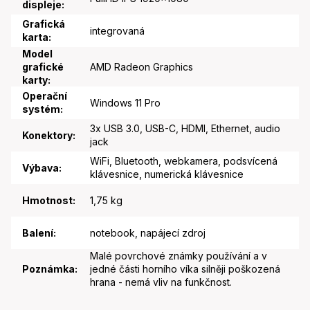
displeje
:
Grafická
integrovaná
karta
:
Model
grafické
AMD Radeon Graphics
karty
:
Operační
Windows 11 Pro
systém
:
3x USB 3.0, USB-C, HDMI, Ethernet, audio
Konektory
:
jack
WiFi, Bluetooth, webkamera, podsvícená
Výbava
:
klávesnice, numerická klávesnice
Hmotnost
:
1,75 kg
Balení
:
notebook, napájecí zdroj
Malé povrchové známky používání a v
Poznámka
:
jedné části horního víka silněji poškozená
hrana - nemá vliv na funkčnost.