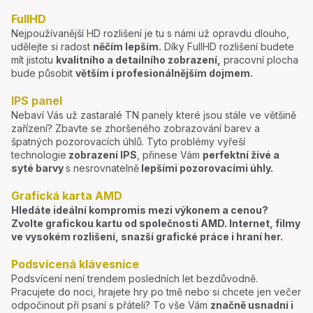
FullHD
Nejpoužívanější HD rozlišení je tu s námi už opravdu dlouho,
udělejte si radost
něčím lepším.
Díky FullHD rozlišení budete
mít jistotu
kvalitního a detailního zobrazení,
pracovní plocha
bude působit
větším i profesionálnějším dojmem.
IPS panel
Nebaví Vás už zastaralé TN panely které jsou stále ve většině
zařízení? Zbavte se zhoršeného zobrazování barev a
špatných pozorovacích úhlů. Tyto problémy vyřeší
technologie
zobrazení IPS
, přinese Vám
perfektní živé a
syté barvy
s nesrovnatelně
lepšími pozorovacími úhly.
Grafická karta AMD
Hledáte ideální kompromis mezi výkonem a cenou?
Zvolte grafickou kartu od společnosti AMD. Internet, filmy
ve vysokém rozlišení, snazší grafické práce i hraní her.
Podsvícená klávesnice
Podsvícení není trendem posledních let bezdůvodně.
Pracujete do noci, hrajete hry po tmě nebo si chcete jen večer
odpočinout při psaní s přáteli? To vše Vám
značně usnadní i