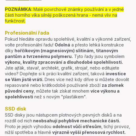
POZNÁMKA:
Malé povrchové známky používání a v jedné
části horního víka silněji poškozená hrana - nemá vliv na
funkčnost.
Profesionální řada
Pokud hledáte opravdu spolehlivé, kvalitní a výkonné zařízení,
volte profesionální řadu!
Odolná
a přesto lehká konstrukce
díky
hořčíkovým (magnesiovým) slitinám, titanovým
pantům a tvrzenému polymeru.
Tyto řady jsou symbolem
výkonu, kvality zpracování a dlouhodobé spolehlivosti.
Jste ajťák, stavař, architekt, grafik, strojař, nebo editujete
video? Dopřejte si k práci kvalitní zařízení, taková
investice
se Vám jistě vrátí.
Dnes více než kdy dříve si můžete dovolit
repasované nebo krátkodobě používané zboží
za zlomek
původní ceny
, můžete tak získat mnohem
více výkonu a
spolehlivosti
než s novým "plasťákem".
SSD disk
SSD disky jsou nástupcem plotnových pevných disků a na
rozdíl od nich
neobsahují pohyblivé mechanické části.
Proto je jejich výhodou
odolnost vůči otřesům
, tichý provoz,
nižší spotřeba a hlavně
výrazně vyšší přenosová rychlost.