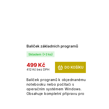
Balíček základních programů
Skladem
(>3 ks)
499 Kč
DO KOŠÍKU
412 Kč bez DPH
Balíček programů k objednanému
notebooku nebo počítači s
operačním systémem Windows.
Obsahuje kompletní přípravu pro
možnost okamžitého užívání.