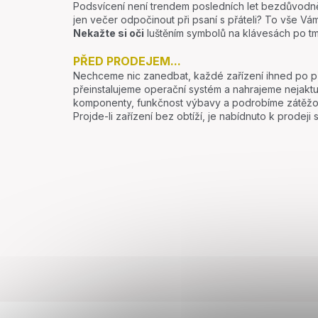
Podsvícení není trendem posledních let bezdůvodně.
jen večer odpočinout při psaní s přáteli? To vše V
Nekažte si oči
luštěním symbolů na klávesách po tm
PŘED PRODEJEM...
Nechceme nic zanedbat, každé zařízení ihned po přij
přeinstalujeme operační systém a nahrajeme nejakt
komponenty, funkčnost výbavy a podrobíme zátěžo
Projde-li zařízení bez obtíží, je nabídnuto k prodej