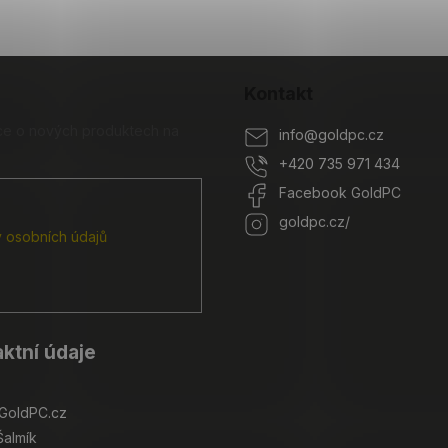
Kontakt
ace o nových produktech na
info
@
goldpc.cz
+420 735 971 434
Facebook GoldPC
goldpc.cz/
 osobních údajů
ktní údaje
GoldPC.cz
Šalmík