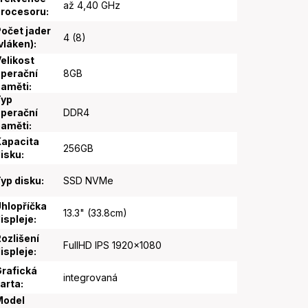
až 4,40 GHz
procesoru
:
očet jader
4 (8)
vláken)
:
elikost
perační
8GB
paměti
:
Typ
perační
DDR4
paměti
:
apacita
256GB
isku
:
yp disku
:
SSD NVMe
hlopříčka
13.3" (33.8cm)
ispleje
:
ozlišení
FullHD IPS 1920x1080
ispleje
:
rafická
integrovaná
arta
:
Model