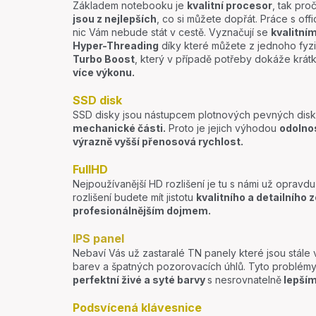
Základem notebooku je
kvalitní procesor
, tak pro
jsou z nejlepších
, co si můžete dopřát. Práce s offic
nic Vám nebude stát v cestě. Vyznačují se
kvalitní
Hyper-Threading
díky které můžete z jednoho fyzi
Turbo Boost
, který v případě potřeby dokáže krá
více výkonu.
SSD disk
SSD disky jsou nástupcem plotnových pevných disků
mechanické části.
Proto je jejich výhodou
odolno
výrazně vyšší přenosová rychlost.
FullHD
Nejpoužívanější HD rozlišení je tu s námi už opravdu
rozlišení budete mít jistotu
kvalitního a detailního 
profesionálnějším dojmem.
IPS panel
Nebaví Vás už zastaralé TN panely které jsou stále
barev a špatných pozorovacích úhlů. Tyto problémy
perfektní živé a syté barvy
s nesrovnatelně
lepším
Podsvícená klávesnice