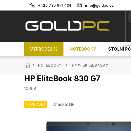
Přejít
+420 735 971 434
info@goldpc.cz
na
obsah
VÝPRODEJ %
NOTEBOOKY
STOLNÍ PC
Domů
NOTEBOOKY
HP EliteBook 830 G7
HP EliteBook 830 G7
10608
Značka:
HP
VÝPRODEJ