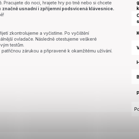
g
 Pracujete do noci, hrajete hry po tmě nebo si chcete
k
ám
značně usnadní i zpříjemní podsvícená klávesnice.
ě!
O
K
etí zkontrolujeme a vyčistíme. Po vyčištění
uálnější ovladače. Následně otestujeme veškeré
vým testům.
i s patřičnou zárukou a připravené k okamžitému užívání.
B
Po