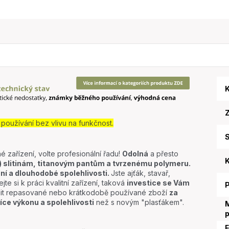
K
oužívání bez vlivu na funkčnost.
S
é zařízení, volte profesionální řadu!
Odolná
a přesto
K
slitinám, titanovým pantům a tvrzenému polymeru.
ní a dlouhodobé spolehlivosti.
Jste ajťák, stavař,
jte si k práci kvalitní zařízení, taková
investice se Vám
lit repasované nebo krátkodobě používané zboží
za
íce výkonu a spolehlivosti
než s novým "plasťákem".