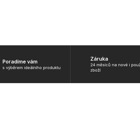
Záruka
Poradíme vám
24 měsíců na nové i použ
s výběrem ideálního produktu
zboží