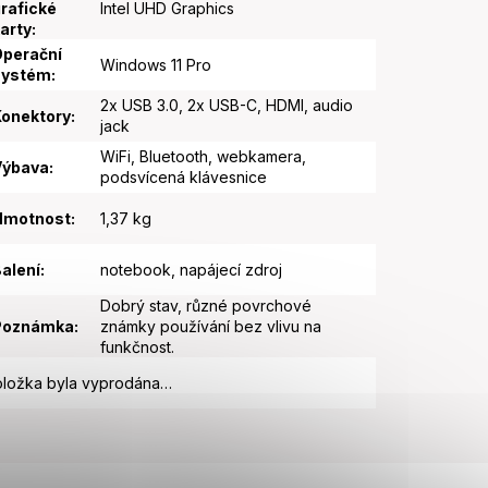
rafické
Intel UHD Graphics
arty
:
perační
Windows 11 Pro
systém
:
2x USB 3.0, 2x USB-C, HDMI, audio
onektory
:
jack
WiFi, Bluetooth, webkamera,
Výbava
:
podsvícená klávesnice
Hmotnost
:
1,37 kg
alení
:
notebook, napájecí zdroj
Dobrý stav, různé povrchové
Poznámka
:
známky používání bez vlivu na
funkčnost.
ložka byla vyprodána…