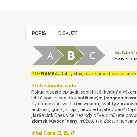
POPIS
DISKUZE
POZNÁMKA:
Dobrý stav, různé povrchové známky p
Profesionální řada
Pokud hledáte opravdu spolehlivé, kvalitní a výkonn
lehká konstrukce díky
hořčíkovým (magnesiovým) 
Tyto řady jsou symbolem
výkonu, kvality zpracová
architekt, grafik, strojař, nebo editujete video? Dopře
jistě vrátí.
Dnes více než kdy dříve si můžete dovo
zlomek původní ceny
, můžete tak získat mnohem
v
Intel Core i3, i5, i7