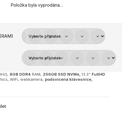
Položka byla vyprodána…
 (RAM)
GHz),
8GB
DDR4
RAM,
256GB SSD NVMe,
13.3"
FullHD
phics, WiFi, webkamera,
podsvícená klávesnice,
ílet