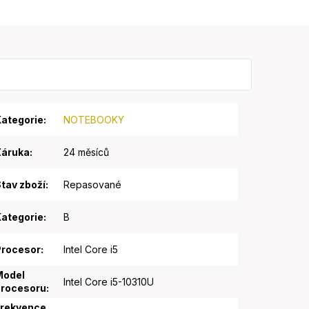
ategorie
:
NOTEBOOKY
Záruka
:
24 měsíců
tav zboží
:
Repasované
ategorie
:
B
Procesor
:
Intel Core i5
Model
Intel Core i5-10310U
procesoru
:
Frekvence