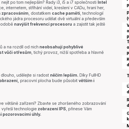
č nejít po tom nejlepším? Řady i3, i5 a i7 společnosti
Intel
e, internetem, stříhání videí, kreslení v CADu, hraní her,
P
m zpracováním
, dostatkem
cache paměti
, technologií
(
ckého jádra procesoru udělat dvě virtuální a především
tkodobě
navýšit frekvenci procesoru
a zajistit tak ještě
V
o
 a na rozdíl od nich
neobsahují pohyblivé
o
st vůči otřesům
, tichý provoz, nižší spotřeba a hlavně
K
d
 dlouho, udělejte si radost
něčím lepším.
Díky FullHD
T
zobrazení,
pracovní plocha bude působit
větším i
Ú
d
R
 ve většině zařízení? Zbavte se zhoršeného zobrazování
d
 vyřeší technologie
zobrazení IPS
, přinese Vám
G
i pozorovacími úhly.
k