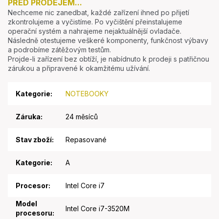
PŘED PRODEJEM...
Nechceme nic zanedbat, každé zařízení ihned po přijetí
zkontrolujeme a vyčistíme. Po vyčištění přeinstalujeme
operační systém a nahrajeme nejaktuálnější ovladače.
Následně otestujeme veškeré komponenty, funkčnost výbavy
a podrobíme zátěžovým testům.
Projde-li zařízení bez obtíží, je nabídnuto k prodeji s patřičnou
zárukou a připravené k okamžitému užívání.
Kategorie
:
NOTEBOOKY
Záruka
:
24 měsíců
Stav zboží
:
Repasované
Kategorie
:
A
Procesor
:
Intel Core i7
Model
Intel Core i7-3520M
procesoru
: