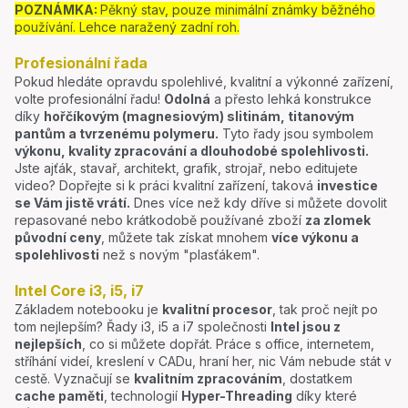
POZNÁMKA:
Pěkný stav, pouze minimální známky běžného
používání. Lehce naražený zadní roh.
Profesionální řada
Pokud hledáte opravdu spolehlivé, kvalitní a výkonné zařízení,
volte profesionální řadu!
Odolná
a přesto lehká konstrukce
díky
hořčíkovým (magnesiovým) slitinám, titanovým
pantům a tvrzenému polymeru.
Tyto řady jsou symbolem
výkonu, kvality zpracování a dlouhodobé spolehlivosti.
Jste ajťák, stavař, architekt, grafik, strojař, nebo editujete
video? Dopřejte si k práci kvalitní zařízení, taková
investice
se Vám jistě vrátí.
Dnes více než kdy dříve si můžete dovolit
repasované nebo krátkodobě používané zboží
za zlomek
původní ceny
, můžete tak získat mnohem
více výkonu a
spolehlivosti
než s novým "plasťákem".
Intel Core i3, i5, i7
Základem notebooku je
kvalitní procesor
, tak proč nejít po
tom nejlepším? Řady i3, i5 a i7 společnosti
Intel jsou z
nejlepších
, co si můžete dopřát. Práce s office, internetem,
stříhání videí, kreslení v CADu, hraní her, nic Vám nebude stát v
cestě. Vyznačují se
kvalitním zpracováním
, dostatkem
cache paměti
, technologií
Hyper-Threading
díky které