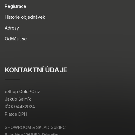
Registrace
Historie objednávek
Adresy
Odhlásit se
KONTAKTNÍ ÚDAJE
eShop GoldPC.cz
Jakub Šalmík
IČO: 04432924
Plátce DPH
SHOWROOM & SKLAD GoldPC
8. května 1268/52, Rýmařov