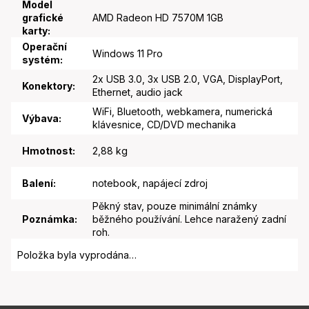
Model
grafické
AMD Radeon HD 7570M 1GB
karty
:
Operační
Windows 11 Pro
systém
:
2x USB 3.0, 3x USB 2.0, VGA, DisplayPort,
Konektory
:
Ethernet, audio jack
WiFi, Bluetooth, webkamera, numerická
Výbava
:
klávesnice, CD/DVD mechanika
Hmotnost
:
2,88 kg
Balení
:
notebook, napájecí zdroj
Pěkný stav, pouze minimální známky
Poznámka
:
běžného používání. Lehce naražený zadní
roh.
Položka byla vyprodána…