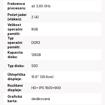
Frekvence
až 3,60 GHz
procesoru
:
Počet jader
2 (4)
(vláken)
:
Velikost
operační
8GB
paměti
:
Typ
operační
DDR3
paměti
:
Kapacita
128GB
disku
:
Typ disku
:
SSD
Úhlopříčka
15.6" (39.6cm)
displeje
:
Rozlišení
HD+ IPS 1600x900
displeje
:
Grafická
dedikovaná
karta
: