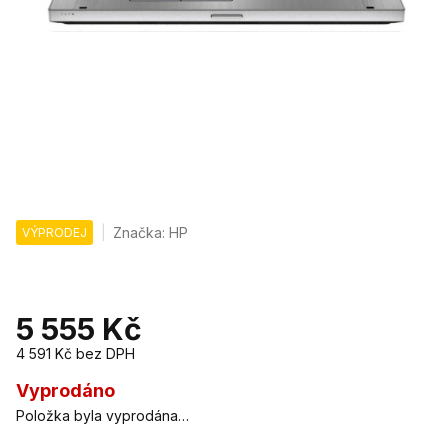
Značka:
HP
VÝPRODEJ
5 555 Kč
4 591 Kč
bez DPH
Měrná
cena:
Vyprodáno
Položka byla vyprodána…