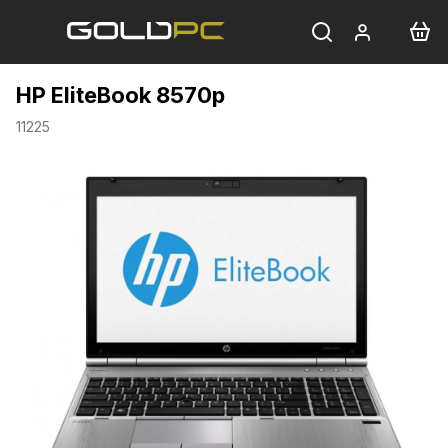
Přejít
na
obsah
HP EliteBook 8570p
11225