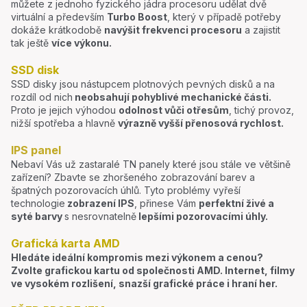
můžete z jednoho fyzického jádra procesoru udělat dvě
virtuální a především
Turbo Boost
, který v případě potřeby
dokáže krátkodobě
navýšit frekvenci procesoru
a zajistit
tak ještě
více výkonu.
SSD disk
SSD disky jsou nástupcem plotnových pevných disků a na
rozdíl od nich
neobsahují pohyblivé mechanické části.
Proto je jejich výhodou
odolnost vůči otřesům
, tichý provoz,
nižší spotřeba a hlavně
výrazně vyšší přenosová rychlost.
IPS panel
Nebaví Vás už zastaralé TN panely které jsou stále ve většině
zařízení? Zbavte se zhoršeného zobrazování barev a
špatných pozorovacích úhlů. Tyto problémy vyřeší
technologie
zobrazení IPS
, přinese Vám
perfektní živé a
syté barvy
s nesrovnatelně
lepšími pozorovacími úhly.
Grafická karta AMD
Hledáte ideální kompromis mezi výkonem a cenou?
Zvolte grafickou kartu od společnosti AMD. Internet, filmy
ve vysokém rozlišení, snazší grafické práce i hraní her.