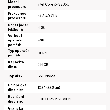
Model
Intel Core i5-8265U
procesoru
:
Frekvence
až 3,40 GHz
procesoru
:
Počet jader
4 (8)
(vláken)
:
Velikost
operační
8GB
paměti
:
Typ operační
DDR4
paměti
:
Kapacita
256GB
disku
:
Typ disku
:
SSD NVMe
Úhlopříčka
13.3" (33.8cm)
displeje
:
Rozlišení
FullHD IPS 1920x1080
displeje
:
Grafická