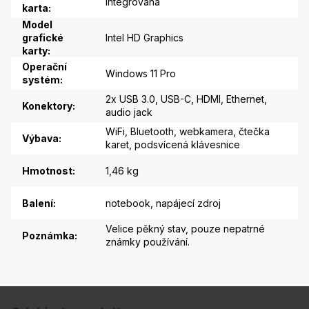
integrovaná
karta
:
Model
grafické
Intel HD Graphics
karty
:
Operační
Windows 11 Pro
systém
:
2x USB 3.0, USB-C, HDMI, Ethernet,
Konektory
:
audio jack
WiFi, Bluetooth, webkamera, čtečka
Výbava
:
karet, podsvícená klávesnice
Hmotnost
:
1,46 kg
Balení
:
notebook, napájecí zdroj
Velice pěkný stav, pouze nepatrné
Poznámka
:
známky používání.
Z
á