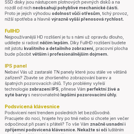
SSD disky jsou nástupcem plotnových pevných disků a na
rozdíl od nich
neobsahují pohyblivé mechanické části.
Proto je jejich výhodou
odolnost vůči otřesům
, tichý provoz,
nižší spotřeba a hlavně
výrazně vyšší přenosová rychlost.
FullHD
Nejpoužívanější HD rozlišení je tu s námi už opravdu dlouho,
udělejte si radost
něčím lepším.
Díky FullHD rozlišení budete
mít jistotu
kvalitního a detailního zobrazení,
pracovní plocha
bude působit
větším i profesionálnějším dojmem.
IPS panel
Nebaví Vás už zastaralé TN panely které jsou stále ve většině
zařízení? Zbavte se zhoršeného zobrazování barev a
špatných pozorovacích úhlů. Tyto problémy vyřeší
technologie
zobrazení IPS
, přinese Vám
perfektní živé a
syté barvy
s nesrovnatelně
lepšími pozorovacími úhly.
Podsvícená klávesnice
Podsvícení není trendem posledních let bezdůvodně.
Pracujete do noci, hrajete hry po tmě nebo si chcete jen večer
odpočinout při psaní s přáteli? To vše Vám
značně usnadní i
zpříjemní podsvícená klávesnice.
Nekažte si oči
luštěním