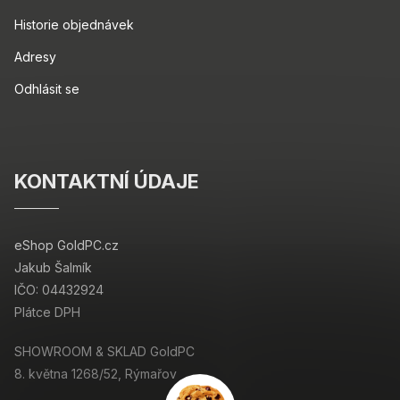
Historie objednávek
Adresy
Odhlásit se
KONTAKTNÍ ÚDAJE
eShop GoldPC.cz
Jakub Šalmík
IČO: 04432924
Plátce DPH
SHOWROOM & SKLAD GoldPC
8. května 1268/52, Rýmařov