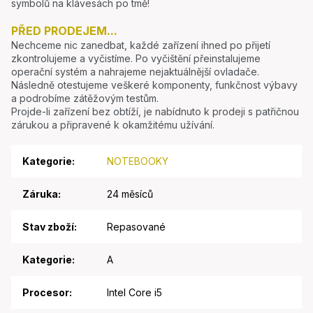
symbolů na klávesách po tmě!
PŘED PRODEJEM...
Nechceme nic zanedbat, každé zařízení ihned po přijetí
zkontrolujeme a vyčistíme. Po vyčištění přeinstalujeme
operační systém a nahrajeme nejaktuálnější ovladače.
Následně otestujeme veškeré komponenty, funkčnost výbavy
a podrobíme zátěžovým testům.
Projde-li zařízení bez obtíží, je nabídnuto k prodeji s patřičnou
zárukou a připravené k okamžitému užívání.
Kategorie
:
NOTEBOOKY
Záruka
:
24 měsíců
Stav zboží
:
Repasované
Kategorie
:
A
Procesor
:
Intel Core i5