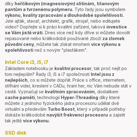
díky
hořčíkovým (magnesiovým) slitinám, titanovým
pantům a tvrzenému polymeru.
Tyto řady jsou symbolem
výkonu, kvality zpracování a dlouhodobé spolehlivosti.
Jste ajťák, stavař, architekt, grafik, strojař, nebo editujete
video? Dopřejte si k práci kvalitní zařízení, taková
investice
se Vám jistě vrátí.
Dnes více než kdy dříve si můžete dovolit
repasované nebo krátkodobě používané zboží
za zlomek
původní ceny
, můžete tak získat mnohem
více výkonu a
spolehlivosti
než s novým "plasťákem".
Intel Core i3, i5, i7
Základem notebooku je
kvalitní procesor
, tak proč nejít po
tom nejlepším? Řady i3, i5 a i7 společnosti
Intel jsou z
nejlepších
, co si můžete dopřát. Práce s office, internetem,
stříhání videí, kreslení v CADu, hraní her, nic Vám nebude stát v
cestě. Vyznačují se
kvalitním zpracováním
, dostatkem
cache paměti
, technologií
Hyper-Threading
díky které
můžete z jednoho fyzického jádra procesoru udělat dvě
virtuální a především
Turbo Boost
, který v případě potřeby
dokáže krátkodobě
navýšit frekvenci procesoru
a zajistit
tak ještě
více výkonu.
SSD disk