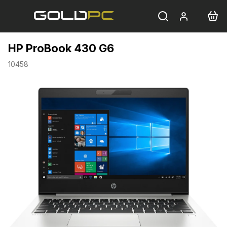
Přejít
na
obsah
HP ProBook 430 G6
10458