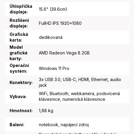
Úhlopříčka
15.6" (39.6cm)
displeje
:
Rozlišení
FullHD IPS 1920x1080
displeje
:
Grafická
dedikovaná
karta
:
Model
grafické
AMD Radeon Vega 8 2GB
karty
:
Operační
Windows 11 Pro
systém
:
3x USB 3.0, USB-C, HDMI, Ethernet, audio
Konektory
:
jack
WiFi, Bluetooth, webkamera, podsvícená
Výbava
:
klávesnice, numerická klávesnice
Hmotnost
:
1,88 kg
Balení
:
notebook, napájecí zdroj