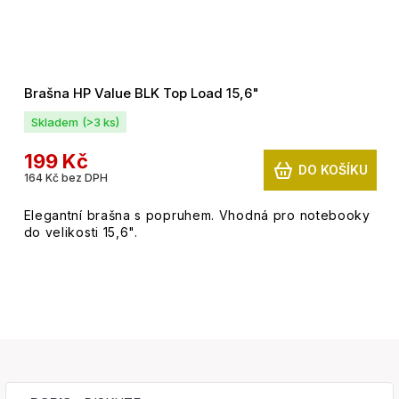
Brašna HP Value BLK Top Load 15,6"
Skladem
(>3 ks)
199 Kč
DO KOŠÍKU
164 Kč bez DPH
Elegantní brašna s popruhem. Vhodná pro notebooky
do velikosti 15,6".