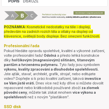
POPIS
DISKUZE
POZNÁMKA:
Kosmetické nedostatky na těle i displeji,
především na zadních rozích těla a otlaky na displeji od
klávesnice, světlejší body displeje. Bez omezení funkčnosti.
Profesionální řada
Pokud hledáte opravdu spolehlivé, kvalitní a výkonné zařízení,
volte profesionální řadu!
Odolná
a přesto lehká konstrukce
díky
hořčíkovým (magnesiovým) slitinám, titanovým
pantům a tvrzenému polymeru.
Tyto řady jsou symbolem
výkonu, kvality zpracování a dlouhodobé spolehlivosti.
Jste ajťák, stavař, architekt, grafik, strojař, nebo editujete
video? Dopřejte si k práci kvalitní zařízení, taková
investice
se Vám jistě vrátí.
Dnes více než kdy dříve si můžete dovolit
repasované nebo krátkodobě používané zboží
za zlomek
původní ceny
, můžete tak získat mnohem
více výkonu a
spolehlivosti
než s novým "plasťákem".
SSD disk