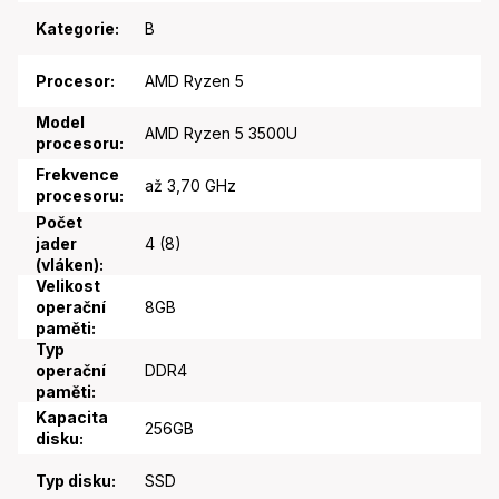
Kategorie
:
B
Procesor
:
AMD Ryzen 5
Model
AMD Ryzen 5 3500U
procesoru
:
Frekvence
až 3,70 GHz
procesoru
:
Počet
jader
4 (8)
(vláken)
:
Velikost
operační
8GB
paměti
:
Typ
operační
DDR4
paměti
:
Kapacita
256GB
disku
:
Typ disku
:
SSD