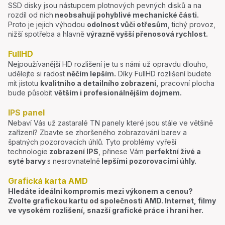
SSD disky jsou nástupcem plotnových pevných disků a na
rozdíl od nich
neobsahují pohyblivé mechanické části.
Proto je jejich výhodou
odolnost vůči otřesům
, tichý provoz,
nižší spotřeba a hlavně
výrazně vyšší přenosová rychlost.
FullHD
Nejpoužívanější HD rozlišení je tu s námi už opravdu dlouho,
udělejte si radost
něčím lepším.
Díky FullHD rozlišení budete
mít jistotu
kvalitního a detailního zobrazení,
pracovní plocha
bude působit
větším i profesionálnějším dojmem.
IPS panel
Nebaví Vás už zastaralé TN panely které jsou stále ve většině
zařízení? Zbavte se zhoršeného zobrazování barev a
špatných pozorovacích úhlů. Tyto problémy vyřeší
technologie
zobrazení IPS
, přinese Vám
perfektní živé a
syté barvy
s nesrovnatelně
lepšími pozorovacími úhly.
Grafická karta AMD
Hledáte ideální kompromis mezi výkonem a cenou?
Zvolte grafickou kartu od společnosti AMD. Internet, filmy
ve vysokém rozlišení, snazší grafické práce i hraní her.