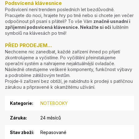
Podsvícená klávesnice
Podsvícení není trendem posledních let bezdůvodně.
Pracujete do noci, hrajete hry po tmě nebo si chcete jen večer
odpočinout při psaní s přáteli? To vše Vám
značně usnadní i
zpříjemní podsvícená klávesnice.
Nekažte si oči
luštěním
symbolů na klávesách po tmě!
PŘED PRODEJEM...
Nechceme nic zanedbat, každé zařízení ihned po přijetí
zkontrolujeme a vyčistíme. Po vyčištění přeinstalujeme
operační systém a nahrajeme nejaktuálnější ovladače.
Následně otestujeme veškeré komponenty, funkčnost výbavy
a podrobíme zátěžovým testům.
Projde-li zařízení bez obtíží, je nabídnuto k prodeji s patřičnou
zárukou a připravené k okamžitému užívání.
Kategorie
:
NOTEBOOKY
Záruka
:
24 měsíců
Stav zboží
:
Repasované