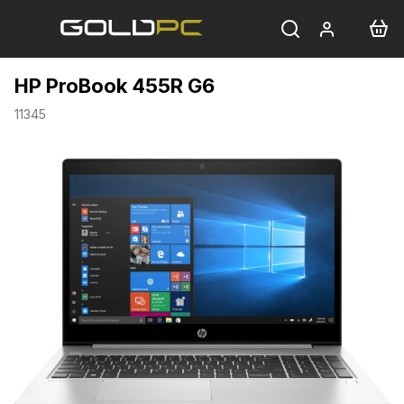
Přejít
na
obsah
HP ProBook 455R G6
11345