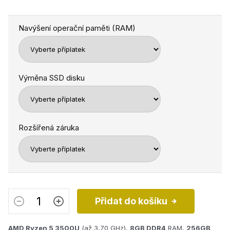
Navýšení operační paměti (RAM)
Výměna SSD disku
Rozšířená záruka
Přidat do košíku
AMD Ryzen 5 3500U
(až 3,70 GHz),
8GB
DDR4
RAM,
256GB