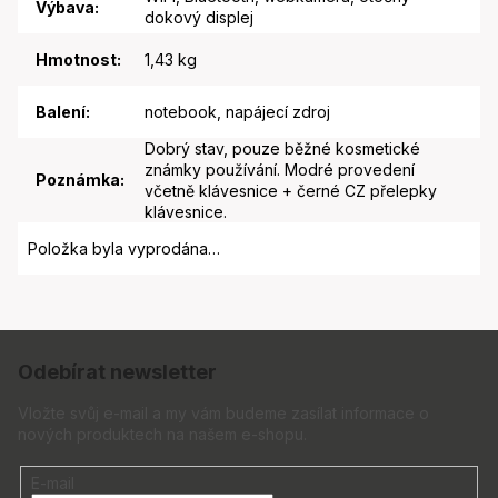
Výbava
:
dokový displej
Hmotnost
:
1,43 kg
Balení
:
notebook, napájecí zdroj
Dobrý stav, pouze běžné kosmetické
známky používání. Modré provedení
Poznámka
:
včetně klávesnice + černé CZ přelepky
klávesnice.
Položka byla vyprodána…
Z
á
Odebírat newsletter
p
a
Vložte svůj e-mail a my vám budeme zasílat informace o
nových produktech na našem e-shopu.
t
í
E-mail