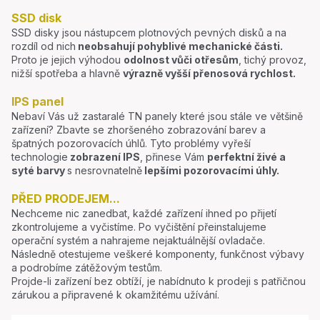
SSD disk
SSD disky jsou nástupcem plotnových pevných disků a na
rozdíl od nich
neobsahují pohyblivé mechanické části.
Proto je jejich výhodou
odolnost vůči otřesům
, tichý provoz,
nižší spotřeba a hlavně
výrazně vyšší přenosová rychlost.
IPS panel
Nebaví Vás už zastaralé TN panely které jsou stále ve většině
zařízení? Zbavte se zhoršeného zobrazování barev a
špatných pozorovacích úhlů. Tyto problémy vyřeší
technologie
zobrazení IPS
, přinese Vám
perfektní živé a
syté barvy
s nesrovnatelně
lepšími pozorovacími úhly.
PŘED PRODEJEM...
Nechceme nic zanedbat, každé zařízení ihned po přijetí
zkontrolujeme a vyčistíme. Po vyčištění přeinstalujeme
operační systém a nahrajeme nejaktuálnější ovladače.
Následně otestujeme veškeré komponenty, funkčnost výbavy
a podrobíme zátěžovým testům.
Projde-li zařízení bez obtíží, je nabídnuto k prodeji s patřičnou
zárukou a připravené k okamžitému užívání.