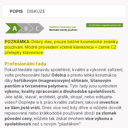
POPIS
DISKUZE
POZNÁMKA:
Dobrý stav, pouze běžné kosmetické známky
používání. Modré provedení včetně klávesnice + černé CZ
přelepky klávesnice.
Profesionální řada
Pokud hledáte opravdu spolehlivé, kvalitní a výkonné zařízení,
volte profesionální řadu!
Odolná
a přesto lehká konstrukce
díky
hořčíkovým (magnesiovým) slitinám, titanovým
pantům a tvrzenému polymeru.
Tyto řady jsou symbolem
výkonu, kvality zpracování a dlouhodobé spolehlivosti.
Jste ajťák, stavař, architekt, grafik, strojař, nebo editujete
video? Dopřejte si k práci kvalitní zařízení, taková
investice
se Vám jistě vrátí.
Dnes více než kdy dříve si můžete dovolit
repasované nebo krátkodobě používané zboží
za zlomek
původní ceny
, můžete tak získat mnohem
více výkonu a
spolehlivosti
než s novým "plasťákem".