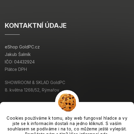
KONTAKTNÍ ÚDAJE
eShop GoldPC.cz
Jakub Šalmík
IČO: 04432924
Plátce DPH
SHOWROOM & SKLAD GoldPC
8. května 1268/52, Rýmařov
Cookies používáme k tomu, aby web fungoval hladce a vy
jste se k informacím dostali na jedno kliknutí. S vaším
Copyright 2026
GoldPC.cz
. Všechna práva vyhrazena.
souhlasem se podíváme i na to, co můžeme ještě vylepšit.
Grafický návrh vytvořil a nakódoval
Shoptak.cz