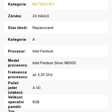
Kategorie
:
NOTEBOOKY
Záruka
:
24 měsíců
Stav zboží
:
Repasované
Kategorie
:
A
Procesor
:
Intel Pentium
Model
Intel Pentium Silver N6000
procesoru
:
Frekvence
až 3,30 GHz
procesoru
:
Počet
jader
4 (4)
(vláken)
:
Velikost
operační
8GB
paměti
:
Typ