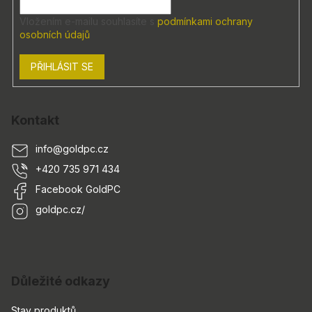
Vložením e-mailu souhlasíte s
podmínkami ochrany
osobních údajů
PŘIHLÁSIT SE
Kontakt
info
@
goldpc.cz
+420 735 971 434
Facebook GoldPC
goldpc.cz/
Důležité odkazy
Stav produktů