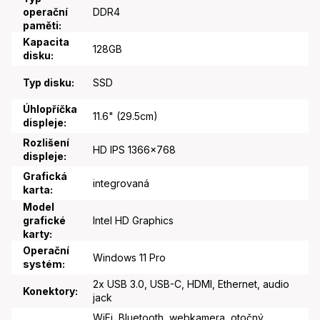
operační
DDR4
paměti
:
Kapacita
128GB
disku
:
Typ disku
:
SSD
Úhlopříčka
11.6" (29.5cm)
displeje
:
Rozlišení
HD IPS 1366x768
displeje
:
Grafická
integrovaná
karta
:
Model
grafické
Intel HD Graphics
karty
:
Operační
Windows 11 Pro
systém
:
2x USB 3.0, USB-C, HDMI, Ethernet, audio
Konektory
:
jack
WiFi, Bluetooth, webkamera, otočný