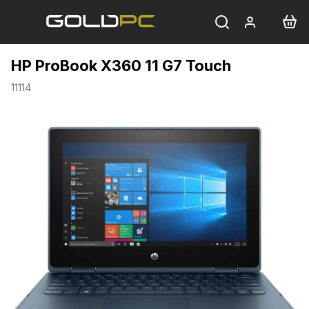
Přejít
na
obsah
HP ProBook X360 11 G7 Touch
11114