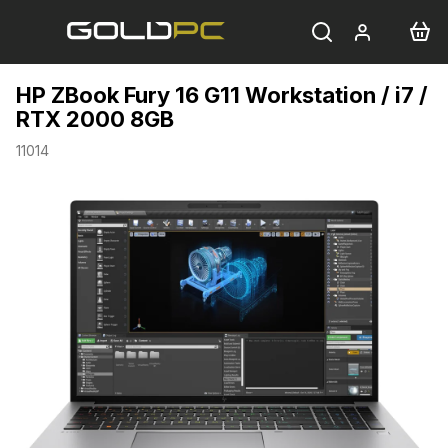
Přejít
na
obsah
HP ZBook Fury 16 G11 Workstation / i7 /
RTX 2000 8GB
11014