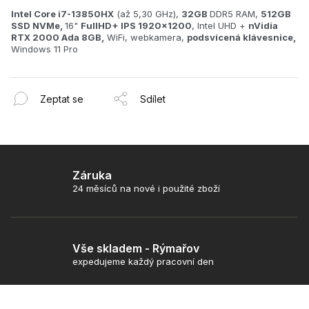
Intel Core i7-13850HX
(až 5,30 GHz),
32GB
DDR5 RAM,
512GB
SSD NVMe,
16"
FullHD+ IPS 1920x1200
, Intel UHD +
nVidia
RTX 2000 Ada 8GB,
WiFi, webkamera,
podsvícená klávesnice,
Windows 11 Pro
Zeptat se
Sdílet
Záruka
24 měsíců na nové i použité zboží
Vše skladem - Rýmařov
expedujeme každý pracovní den