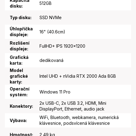
Kapacita
512GB
disku
:
Typ disku
:
SSD NVMe
Úhlopříčka
16" (40.6cm)
displeje
:
Rozlišení
FullHD+ IPS 1920x1200
displeje
:
Grafická
dedikovaná
karta
:
Model
grafické
Intel UHD + nVidia RTX 2000 Ada 8GB
karty
:
Operační
Windows 11 Pro
systém
:
2x USB-C, 2x USB 3.2, HDMI, Mini
Konektory
:
DisplayPort, Ethernet, audio jack
WiFi, Bluetooth, webkamera, numerická
Výbava
:
klávesnice, podsvícená klávesnice
Hmotnost
:
2,49 kg