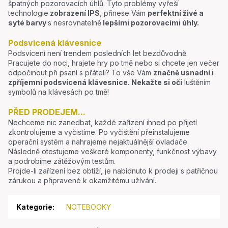
špatných pozorovacích úhlů. Tyto problémy vyřeší
technologie
zobrazení IPS
, přinese Vám
perfektní živé a
syté barvy
s nesrovnatelně
lepšími pozorovacími úhly.
Podsvícená klávesnice
Podsvícení není trendem posledních let bezdůvodně.
Pracujete do noci, hrajete hry po tmě nebo si chcete jen večer
odpočinout při psaní s přáteli? To vše Vám
značně usnadní i
zpříjemní podsvícená klávesnice.
Nekažte si oči
luštěním
symbolů na klávesách po tmě!
PŘED PRODEJEM...
Nechceme nic zanedbat, každé zařízení ihned po přijetí
zkontrolujeme a vyčistíme. Po vyčištění přeinstalujeme
operační systém a nahrajeme nejaktuálnější ovladače.
Následně otestujeme veškeré komponenty, funkčnost výbavy
a podrobíme zátěžovým testům.
Projde-li zařízení bez obtíží, je nabídnuto k prodeji s patřičnou
zárukou a připravené k okamžitému užívání.
Kategorie
:
NOTEBOOKY