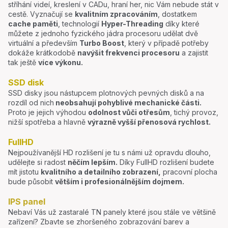
stříhání videí, kreslení v CADu, hraní her, nic Vám nebude stát v
cestě. Vyznačují se
kvalitním zpracováním
, dostatkem
cache paměti
, technologií
Hyper-Threading
díky které
můžete z jednoho fyzického jádra procesoru udělat dvě
virtuální a především
Turbo Boost
, který v případě potřeby
dokáže krátkodobě
navýšit frekvenci procesoru
a zajistit
tak ještě
více výkonu.
SSD disk
SSD disky jsou nástupcem plotnových pevných disků a na
rozdíl od nich
neobsahují pohyblivé mechanické části.
Proto je jejich výhodou
odolnost vůči otřesům
, tichý provoz,
nižší spotřeba a hlavně
výrazně vyšší přenosová rychlost.
FullHD
Nejpoužívanější HD rozlišení je tu s námi už opravdu dlouho,
udělejte si radost
něčím lepším.
Díky FullHD rozlišení budete
mít jistotu
kvalitního a detailního zobrazení,
pracovní plocha
bude působit
větším i profesionálnějším dojmem.
IPS panel
Nebaví Vás už zastaralé TN panely které jsou stále ve většině
zařízení? Zbavte se zhoršeného zobrazování barev a