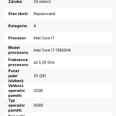
Záruka
:
24 měsíců
Stav zboží
:
Repasované
Kategorie
:
A
Procesor
:
Intel Core i7
Model
Intel Core i7-13850HX
procesoru
:
Frekvence
až 5,30 GHz
procesoru
:
Počet
jader
20 (28)
(vláken)
:
Velikost
operační
32GB
paměti
:
Typ
operační
DDR5
paměti
: