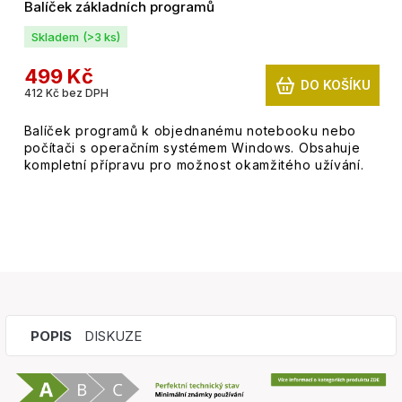
Balíček základních programů
Skladem
(>3 ks)
499 Kč
DO KOŠÍKU
412 Kč bez DPH
Balíček programů k objednanému notebooku nebo
počítači s operačním systémem Windows. Obsahuje
kompletní přípravu pro možnost okamžitého užívání.
POPIS
DISKUZE