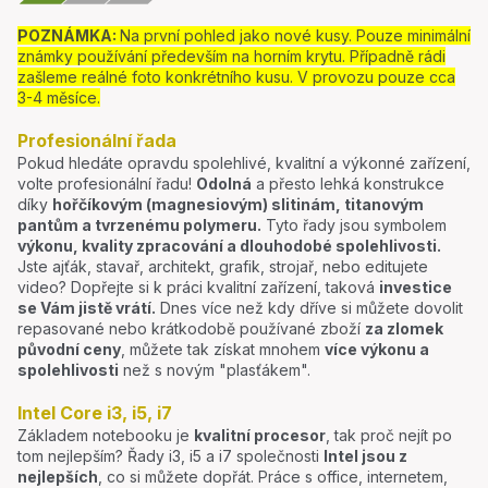
POZNÁMKA:
Na první pohled jako nové kusy. Pouze minimální
známky používání především na horním krytu. Případně rádi
zašleme reálné foto konkrétního kusu. V provozu pouze cca
3-4 měsíce.
Profesionální řada
Pokud hledáte opravdu spolehlivé, kvalitní a výkonné zařízení,
volte profesionální řadu!
Odolná
a přesto lehká konstrukce
díky
hořčíkovým (magnesiovým) slitinám, titanovým
pantům a tvrzenému polymeru.
Tyto řady jsou symbolem
výkonu, kvality zpracování a dlouhodobé spolehlivosti.
Jste ajťák, stavař, architekt, grafik, strojař, nebo editujete
video? Dopřejte si k práci kvalitní zařízení, taková
investice
se Vám jistě vrátí.
Dnes více než kdy dříve si můžete dovolit
repasované nebo krátkodobě používané zboží
za zlomek
původní ceny
, můžete tak získat mnohem
více výkonu a
spolehlivosti
než s novým "plasťákem".
Intel Core i3, i5, i7
Základem notebooku je
kvalitní procesor
, tak proč nejít po
tom nejlepším? Řady i3, i5 a i7 společnosti
Intel jsou z
nejlepších
, co si můžete dopřát. Práce s office, internetem,