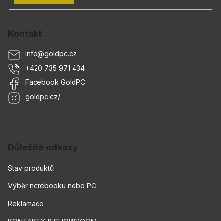
Kontakt
info
@
goldpc.cz
+420 735 971 434
Facebook GoldPC
goldpc.cz/
Důležité odkazy
Stav produktů
Výběr notebooku nebo PC
Reklamace