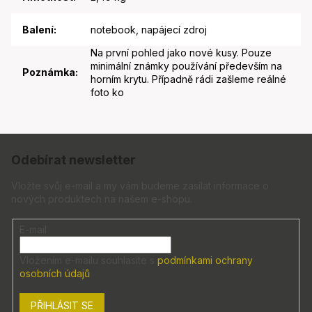
Balení
:
notebook, napájecí zdroj
Na první pohled jako nové kusy. Pouze
minimální známky používání především na
Poznámka
:
horním krytu. Případně rádi zašleme reálné
foto ko
Z
á
Odebírat newsletter
p
a
Vložte svůj e-mail a my vám budeme zasílat informace o
nových produktech na našem e-shopu.
t
í
E-mail
Vložením e-mailu souhlasíte s
podmínkami ochrany
osobních údajů
PŘIHLÁSIT SE