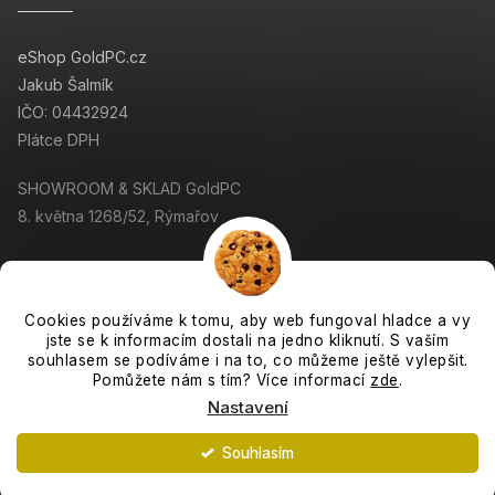
eShop GoldPC.cz
Jakub Šalmík
IČO: 04432924
Plátce DPH
SHOWROOM & SKLAD GoldPC
8. května 1268/52, Rýmařov
Cookies používáme k tomu, aby web fungoval hladce a vy
jste se k informacím dostali na jedno kliknutí. S vaším
Copyright 2026
GoldPC.cz
. Všechna práva vyhrazena.
souhlasem se podíváme i na to, co můžeme ještě vylepšit.
Grafický návrh vytvořil a nakódoval
Shoptak.cz
Pomůžete nám s tím? Více informací
zde
.
Nastavení
Vytvořil Shoptet
Souhlasím
Expedujeme každý pracovní den. :-)