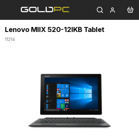
Přejít
na
obsah
Lenovo MIIX 520-12IKB Tablet
11214