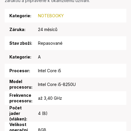
zárukou a připravené k okamžitému užívání.
Kategorie
:
NOTEBOOKY
Záruka
:
24 měsíců
Stav zboží
:
Repasované
Kategorie
:
A
Procesor
:
Intel Core i5
Model
Intel Core i5-8250U
procesoru
:
Frekvence
až 3,40 GHz
procesoru
:
Počet
jader
4 (8)
(vláken)
:
Velikost
operační
8GB