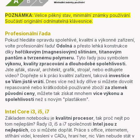
POZNÁMKA:
Velice pěkný stav, minimální známky používání.
Součástí originální odnímatelná klávesnice.
Profesionální řada
Pokud hledáte opravdu spolehlivé, kvalitní a výkonné zařízení,
volte profesionální řadu!
Odolná
a přesto lehká konstrukce
díky
hořčíkovým (magnesiovým) slitinám, titanovým
pantům a tvrzenému polymeru.
Tyto řady jsou symbolem
výkonu, kvality zpracování a dlouhodobé spolehlivosti.
Jste ajťák, stavař, architekt, grafik, strojař, nebo editujete
video? Dopřejte si k práci kvalitní zařízení, taková
investice
se Vám jistě vrátí.
Dnes více než kdy dříve si můžete dovolit
repasované nebo krátkodobě používané zboží
za zlomek
původní ceny
, můžete tak získat mnohem
více výkonu a
spolehlivosti
než s novým "plasťákem".
Intel Core i3, i5, i7
Základem notebooku je
kvalitní procesor
, tak proč nejít po
tom nejlepším? Řady i3, i5 a i7 společnosti
Intel jsou z
nejlepších
, co si můžete dopřát. Práce s office, internetem,
stříhání videí, kreslení v CADu, hraní her, nic Vám nebude stát v