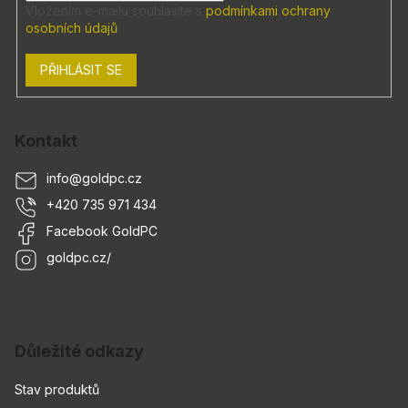
Vložením e-mailu souhlasíte s
podmínkami ochrany
osobních údajů
PŘIHLÁSIT SE
Kontakt
info
@
goldpc.cz
+420 735 971 434
Facebook GoldPC
goldpc.cz/
Důležité odkazy
Stav produktů