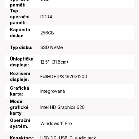
paměti
:
Typ
operační
DDR4
paměti
:
Kapacita
256GB
disku
:
Typ disku
:
SSD NVMe
Úhlopříčka
12.5" (31.8cm)
displeje
:
Rozlišení
FullHD+ IPS 1920x1200
displeje
:
Grafická
integrovaná
karta
:
Model
grafické
Intel HD Graphics 620
karty
:
Operační
Windows 11 Pro
systém
:
Konektory
:
USB 3.0, USB-C, audio jack