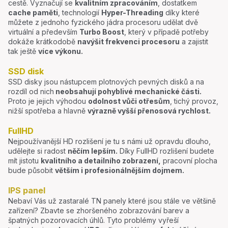
cestě. Vyznačují se
kvalitním zpracováním
, dostatkem
cache paměti
, technologií
Hyper-Threading
díky které
můžete z jednoho fyzického jádra procesoru udělat dvě
virtuální a především
Turbo Boost
, který v případě potřeby
dokáže krátkodobě
navýšit frekvenci procesoru
a zajistit
tak ještě
více výkonu.
SSD disk
SSD disky jsou nástupcem plotnových pevných disků a na
rozdíl od nich
neobsahují pohyblivé mechanické části.
Proto je jejich výhodou
odolnost vůči otřesům
, tichý provoz,
nižší spotřeba a hlavně
výrazně vyšší přenosová rychlost.
FullHD
Nejpoužívanější HD rozlišení je tu s námi už opravdu dlouho,
udělejte si radost
něčím lepším.
Díky FullHD rozlišení budete
mít jistotu
kvalitního a detailního zobrazení,
pracovní plocha
bude působit
větším i profesionálnějším dojmem.
IPS panel
Nebaví Vás už zastaralé TN panely které jsou stále ve většině
zařízení? Zbavte se zhoršeného zobrazování barev a
špatných pozorovacích úhlů. Tyto problémy vyřeší