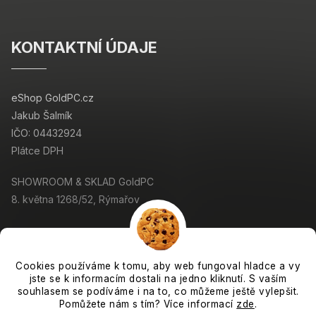
KONTAKTNÍ ÚDAJE
eShop GoldPC.cz
Jakub Šalmík
IČO: 04432924
Plátce DPH
SHOWROOM & SKLAD GoldPC
8. května 1268/52, Rýmařov
Cookies používáme k tomu, aby web fungoval hladce a vy
jste se k informacím dostali na jedno kliknutí. S vaším
Copyright 2026
GoldPC.cz
. Všechna práva vyhrazena.
souhlasem se podíváme i na to, co můžeme ještě vylepšit.
Grafický návrh vytvořil a nakódoval
Shoptak.cz
Pomůžete nám s tím? Více informací
zde
.