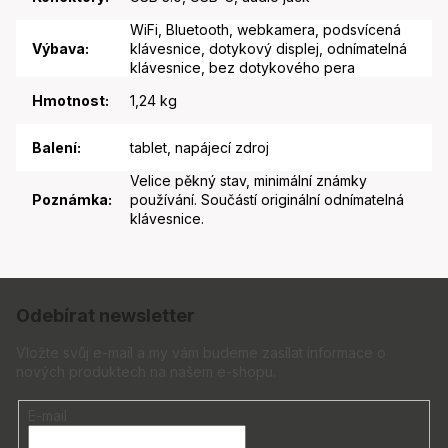
WiFi, Bluetooth, webkamera, podsvícená
Výbava
:
klávesnice, dotykový displej, odnímatelná
klávesnice, bez dotykového pera
Hmotnost
:
1,24 kg
Balení
:
tablet, napájecí zdroj
Velice pěkný stav, minimální známky
Poznámka
:
používání. Součástí originální odnímatelná
klávesnice.
Z
á
Odebírat newsletter
p
a
Vložte svůj e-mail a my vám budeme zasílat informace o
nových produktech na našem e-shopu.
t
í
E-mail