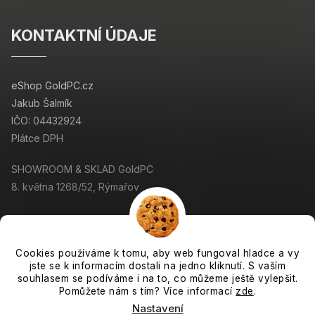
KONTAKTNÍ ÚDAJE
eShop GoldPC.cz
Jakub Šalmík
IČO: 04432924
Plátce DPH
SHOWROOM & SKLAD GoldPC
8. května 1268/52, Rýmařov
Cookies používáme k tomu, aby web fungoval hladce a vy
jste se k informacím dostali na jedno kliknutí. S vaším
Copyright 2026
GoldPC.cz
. Všechna práva vyhrazena.
souhlasem se podíváme i na to, co můžeme ještě vylepšit.
Grafický návrh vytvořil a nakódoval
Shoptak.cz
Pomůžete nám s tím? Více informací
zde
.
Nastavení