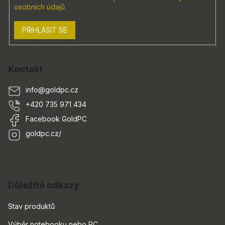
osobních údajů
PŘIHLÁSIT SE
Kontakt
info
@
goldpc.cz
+420 735 971 434
Facebook GoldPC
goldpc.cz/
Důležité odkazy
Stav produktů
Výběr notebooku nebo PC