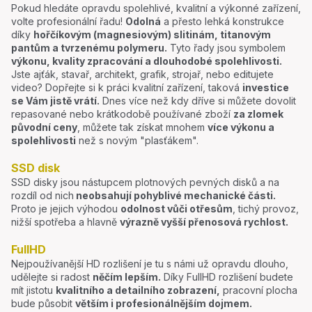
Pokud hledáte opravdu spolehlivé, kvalitní a výkonné zařízení,
volte profesionální řadu!
Odolná
a přesto lehká konstrukce
díky
hořčíkovým (magnesiovým) slitinám, titanovým
pantům a tvrzenému polymeru.
Tyto řady jsou symbolem
výkonu, kvality zpracování a dlouhodobé spolehlivosti.
Jste ajťák, stavař, architekt, grafik, strojař, nebo editujete
video? Dopřejte si k práci kvalitní zařízení, taková
investice
se Vám jistě vrátí.
Dnes více než kdy dříve si můžete dovolit
repasované nebo krátkodobě používané zboží
za zlomek
původní ceny
, můžete tak získat mnohem
více výkonu a
spolehlivosti
než s novým "plasťákem".
SSD disk
SSD disky jsou nástupcem plotnových pevných disků a na
rozdíl od nich
neobsahují pohyblivé mechanické části.
Proto je jejich výhodou
odolnost vůči otřesům
, tichý provoz,
nižší spotřeba a hlavně
výrazně vyšší přenosová rychlost.
FullHD
Nejpoužívanější HD rozlišení je tu s námi už opravdu dlouho,
udělejte si radost
něčím lepším.
Díky FullHD rozlišení budete
mít jistotu
kvalitního a detailního zobrazení,
pracovní plocha
bude působit
větším i profesionálnějším dojmem.