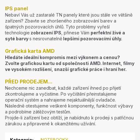
IPS panel
Nebaví Vás už zastaralé TN panely které jsou stále ve většině
zařízení? Zbavte se zhoršeného zobrazování barev a
špatných pozorovacích úhlů. Tyto problémy vyřeší
technologie
zobrazení IPS
, přinese Vám
perfektní živé a
syté barvy
s nesrovnatelně
lepšími pozorovacími úhly.
Grafická karta AMD
Hledáte ideální kompromis mezi výkonem a cenou?
Zvolte grafickou kartu od společnosti AMD. Internet, filmy
ve vysokém rozlišení, snazší grafické práce i hraní her.
PŘED PRODEJEM...
Nechceme nic zanedbat, každé zařízení ihned po přijetí
zkontrolujeme a vyčistíme. Po vyčištění přeinstalujeme
operační systém a nahrajeme nejaktuálnější ovladače.
Následně otestujeme veškeré komponenty, funkčnost výbavy
a podrobíme zátěžovým testům.
Projde-li zařízení bez obtíží, je nabídnuto k prodeji s patřičnou
zárukou a připravené k okamžitému užívání.
Kategorie
:
NOTEBOOKY