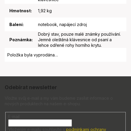
Hmotnost
:
1,92 kg
Balení
:
notebook, napájecí zdroj
Dobrý stav, pouze malé známky používání.
Poznámka
:
Jemně oleštěná klávesnice od psaní a
lehce odřené rohy horního krytu.
Položka byla vyprodána…
Z
á
Odebírat newsletter
p
a
Vložte svůj e-mail a my vám budeme zasílat informace o
nových produktech na našem e-shopu.
t
í
E-mail
Vložením e-mailu souhlasíte s
podmínkami ochrany