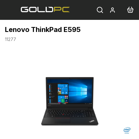
Přejít
na
obsah
Lenovo ThinkPad E595
11277