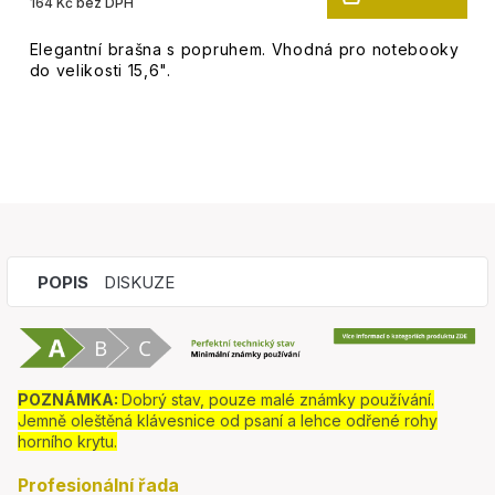
164 Kč bez DPH
Elegantní brašna s popruhem. Vhodná pro notebooky
do velikosti 15,6".
POPIS
DISKUZE
POZNÁMKA:
Dobrý stav, pouze malé známky používání.
Jemně oleštěná klávesnice od psaní a lehce odřené rohy
horního krytu.
Profesionální řada