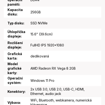
paměti
:
Kapacita
256GB
disku
:
Typ disku
:
SSD NVMe
Úhlopříčka
15.6" (39.6cm)
displeje
:
Rozlišení
FullHD IPS 1920x1080
displeje
:
Grafická
dedikovaná
karta
:
Model
grafické
AMD Radeon RX Vega 8 2GB
karty
:
Operační
Windows 11 Pro
systém
:
2x USB 3.0, USB 2.0, USB-C, HDMI,
Konektory
:
Ethernet, audio jack
WiFi, Bluetooth, webkamera, numerická
Výbava
:
klávesnice