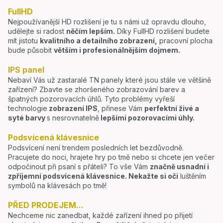
FullHD
Nejpoužívanější HD rozlišení je tu s námi už opravdu dlouho,
udělejte si radost
něčím lepším.
Díky FullHD rozlišení budete
mít jistotu
kvalitního a detailního zobrazení,
pracovní plocha
bude působit
větším i profesionálnějším dojmem.
IPS panel
Nebaví Vás už zastaralé TN panely které jsou stále ve většině
zařízení? Zbavte se zhoršeného zobrazování barev a
špatných pozorovacích úhlů. Tyto problémy vyřeší
technologie
zobrazení IPS
, přinese Vám
perfektní živé a
syté barvy
s nesrovnatelně
lepšími pozorovacími úhly.
Podsvícená klávesnice
Podsvícení není trendem posledních let bezdůvodně.
Pracujete do noci, hrajete hry po tmě nebo si chcete jen večer
odpočinout při psaní s přáteli? To vše Vám
značně usnadní i
zpříjemní podsvícená klávesnice.
Nekažte si oči
luštěním
symbolů na klávesách po tmě!
PŘED PRODEJEM...
Nechceme nic zanedbat, každé zařízení ihned po přijetí