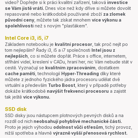
video? Dopřejte si k práci kvalitní zařízení, taková
investice
se Vám jistě vrátí.
Dnes více než kdy dříve si můžete dovolit
repasované nebo krátkodobě používané zboží
za zlomek
původní ceny
, můžete tak získat mnohem
více výkonu a
spolehlivosti
než s novým "plasťákem".
Intel Core i3, i5, i7
Základem notebooku je
kvalitní procesor
, tak proč nejít po
tom nejlepším? Řady i3, i5 a i7 společnosti
Intel jsou z
nejlepších
, co si můžete dopřát. Práce s office, internetem,
stříhání videí, kreslení v CADu, hraní her, nic Vám nebude stát v
cestě. Vyznačují se
kvalitním zpracováním
, dostatkem
cache paměti
, technologií
Hyper-Threading
díky které
můžete z jednoho fyzického jádra procesoru udělat dvě
virtuální a především
Turbo Boost
, který v případě potřeby
dokáže krátkodobě
navýšit frekvenci procesoru
a zajistit
tak ještě
více výkonu.
SSD disk
SSD disky jsou nástupcem plotnových pevných disků a na
rozdíl od nich
neobsahují pohyblivé mechanické části.
Proto je jejich výhodou
odolnost vůči otřesům
, tichý provoz,
nižší spotřeba a hlavně
výrazně vyšší přenosová rychlost.