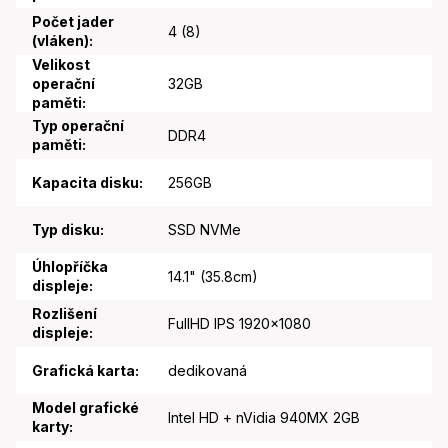
Počet jader
4 (8)
(vláken)
:
Velikost
operační
32GB
paměti
:
Typ operační
DDR4
paměti
:
Kapacita disku
:
256GB
Typ disku
:
SSD NVMe
Úhlopříčka
14.1" (35.8cm)
displeje
:
Rozlišení
FullHD IPS 1920x1080
displeje
:
Grafická karta
:
dedikovaná
Model grafické
Intel HD + nVidia 940MX 2GB
karty
: