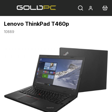
Přejít
na
obsah
Lenovo ThinkPad T460p
10889