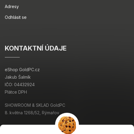
Adresy
Odhlásit se
KONTAKTNÍ ÚDAJE
eShop GoldPC.cz
Jakub Šalmík
IČO: 04432924
Plátce DPH
SHOWROOM & SKLAD GoldPC
8. května 1268/52, Rýmařov