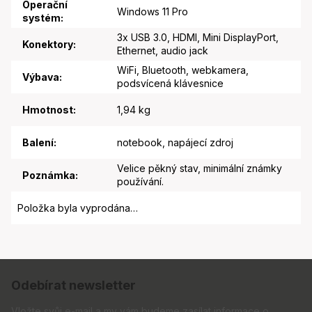
Operační
Windows 11 Pro
systém
:
3x USB 3.0, HDMI, Mini DisplayPort,
Konektory
:
Ethernet, audio jack
WiFi, Bluetooth, webkamera,
Výbava
:
podsvícená klávesnice
Hmotnost
:
1,94 kg
Balení
:
notebook, napájecí zdroj
Velice pěkný stav, minimální známky
Poznámka
:
používání.
Položka byla vyprodána…
Z
á
Odebírat newsletter
p
Vložte svůj e-mail a my vám budeme zasílat informace o