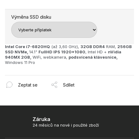
Výměna SSD disku
Intel Core i7-6820HQ
(až 3,60 GHz),
32GB
DDR4
RAM,
256GB
SSD NVMe,
14.1"
FullHD IPS 1920x1080
, Intel HD +
nVidia
940MX 2GB,
WiFi, webkamera,
podsvícená klávesnice,
Windows 11 Pro
Zeptat se
Sdílet
Záruka
24 měsíců na nové i použité zboží