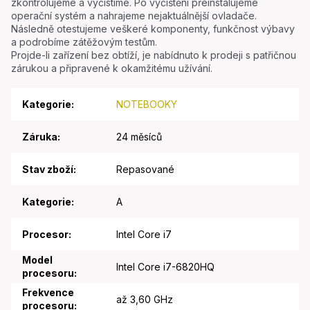
zkontrolujeme a vyčistíme. Po vyčištění přeinstalujeme
operační systém a nahrajeme nejaktuálnější ovladače.
Následně otestujeme veškeré komponenty, funkčnost výbavy
a podrobíme zátěžovým testům.
Projde-li zařízení bez obtíží, je nabídnuto k prodeji s patřičnou
zárukou a připravené k okamžitému užívání.
Kategorie
:
NOTEBOOKY
Záruka
:
24 měsíců
Stav zboží
:
Repasované
Kategorie
:
A
Procesor
:
Intel Core i7
Model
Intel Core i7-6820HQ
procesoru
:
Frekvence
až 3,60 GHz
procesoru
: