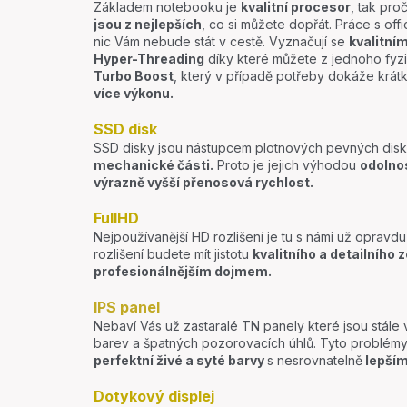
Základem notebooku je
kvalitní procesor
, tak pro
jsou z nejlepších
, co si můžete dopřát. Práce s offic
nic Vám nebude stát v cestě. Vyznačují se
kvalitní
Hyper-Threading
díky které můžete z jednoho fyzi
Turbo Boost
, který v případě potřeby dokáže krá
více výkonu.
SSD disk
SSD disky jsou nástupcem plotnových pevných disků
mechanické části.
Proto je jejich výhodou
odolno
výrazně vyšší přenosová rychlost.
FullHD
Nejpoužívanější HD rozlišení je tu s námi už opravdu
rozlišení budete mít jistotu
kvalitního a detailního 
profesionálnějším dojmem.
IPS panel
Nebaví Vás už zastaralé TN panely které jsou stále
barev a špatných pozorovacích úhlů. Tyto problémy
perfektní živé a syté barvy
s nesrovnatelně
lepším
Dotykový displej