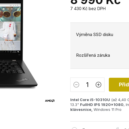
7 430 Kč
bez DPH
Měrná
cena:
Výměna SSD disku
Rozšířená záruka
Při
Intel Core i5-10310U
(až 4,40 
13.3"
FullHD IPS 1920x1080
, 
klávesnice,
Windows 11 Pro