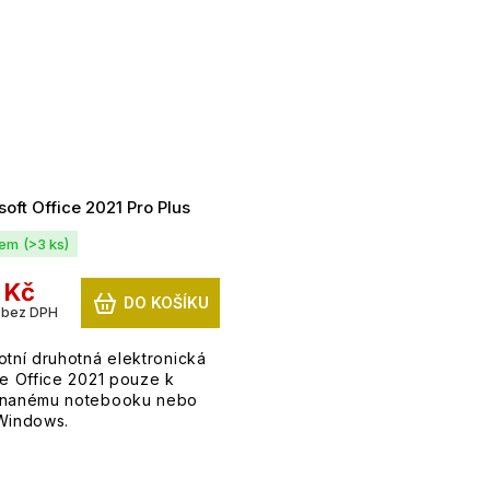
oft Office 2021 Pro Plus
dem
(>3 ks)
 Kč
DO KOŠÍKU
 bez DPH
otní druhotná elektronická
ce Office 2021 pouze k
nanému notebooku nebo
Windows.