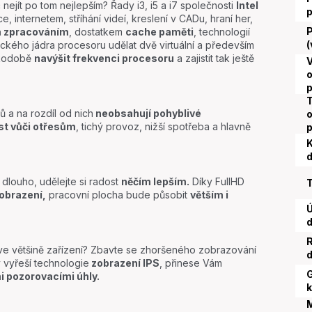
č nejít po tom nejlepším? Řady i3, i5 a i7 společnosti
Intel
e, internetem, stříhání videí, kreslení v CADu, hraní her,
P
m zpracováním
, dostatkem
cache paměti
, technologií
(
ckého jádra procesoru udělat dvě virtuální a především
tkodobě
navýšit frekvenci procesoru
a zajistit tak ještě
V
o
 a na rozdíl od nich
neobsahují pohyblivé
o
st vůči otřesům
, tichý provoz, nižší spotřeba a hlavně
K
d
 dlouho, udělejte si radost
něčím lepším.
Díky FullHD
T
zobrazení,
pracovní plocha bude působit
větším i
Ú
d
R
 ve většině zařízení? Zbavte se zhoršeného zobrazování
d
 vyřeší technologie
zobrazení IPS
, přinese Vám
G
i pozorovacími úhly.
k