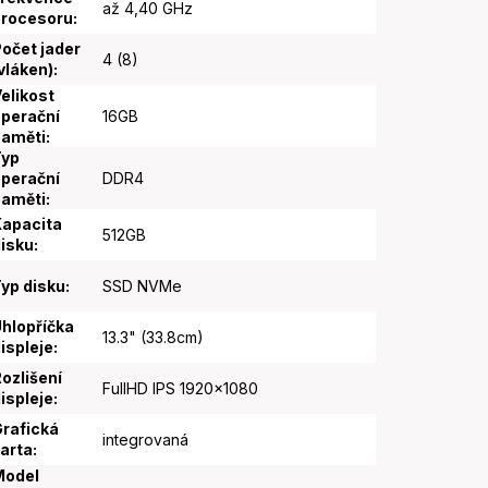
až 4,40 GHz
procesoru
:
očet jader
4 (8)
vláken)
:
elikost
perační
16GB
paměti
:
Typ
perační
DDR4
paměti
:
apacita
512GB
isku
:
yp disku
:
SSD NVMe
hlopříčka
13.3" (33.8cm)
ispleje
:
ozlišení
FullHD IPS 1920x1080
ispleje
:
rafická
integrovaná
arta
:
Model