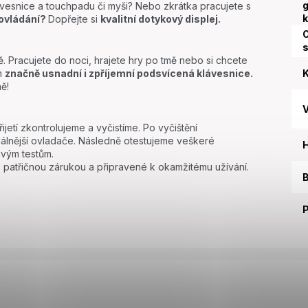
g
ávesnice a touchpadu či myši? Nebo zkrátka pracujete s
k
ovládání?
Dopřejte si
kvalitní dotykový displej.
O
 Pracujete do noci, hrajete hry po tmě nebo si chcete
K
ám
značně usnadní i zpříjemní podsvícená klávesnice.
ě!
etí zkontrolujeme a vyčistíme. Po vyčištění
uálnější ovladače. Následně otestujeme veškeré
vým testům.
i s patřičnou zárukou a připravené k okamžitému užívání.
B