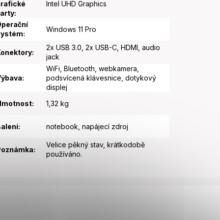
rafické
Intel UHD Graphics
arty
:
perační
Windows 11 Pro
systém
:
2x USB 3.0, 2x USB-C, HDMI, audio
onektory
:
jack
WiFi, Bluetooth, webkamera,
Výbava
:
podsvícená klávesnice, dotykový
displej
Hmotnost
:
1,32 kg
alení
:
notebook, napájecí zdroj
Velice pěkný stav, krátkodobě
Poznámka
:
používáno.