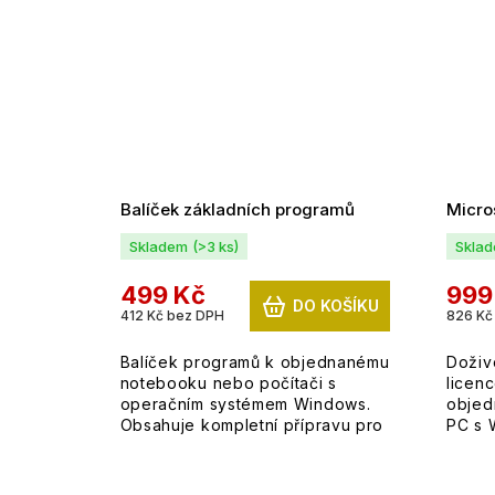
Balíček základních programů
Micros
Skladem
(>3 ks)
Skla
499 Kč
999
DO KOŠÍKU
412 Kč bez DPH
826 Kč
Balíček programů k objednanému
Doživ
notebooku nebo počítači s
licen
operačním systémem Windows.
objed
Obsahuje kompletní přípravu pro
PC s 
možnost okamžitého užívání.