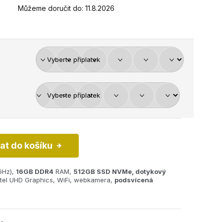
Můžeme doručit do:
11.8.2026
dat do košíku
GHz),
16GB
DDR4
RAM,
512GB SSD NVMe,
dotykový
Intel UHD Graphics, WiFi, webkamera,
podsvícená