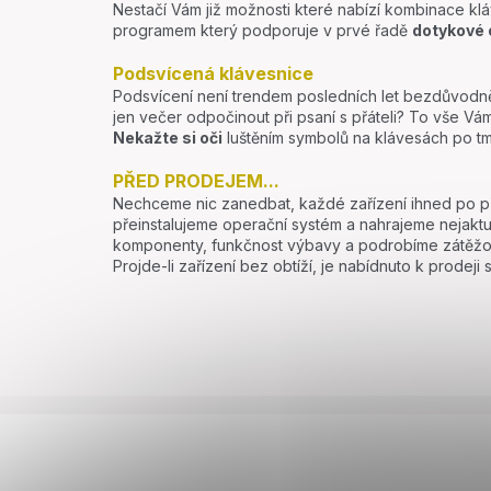
Nestačí Vám již možnosti které nabízí kombinace kl
programem který podporuje v prvé řadě
dotykové 
Podsvícená klávesnice
Podsvícení není trendem posledních let bezdůvodně.
jen večer odpočinout při psaní s přáteli? To vše V
Nekažte si oči
luštěním symbolů na klávesách po tm
PŘED PRODEJEM...
Nechceme nic zanedbat, každé zařízení ihned po přij
přeinstalujeme operační systém a nahrajeme nejakt
komponenty, funkčnost výbavy a podrobíme zátěžo
Projde-li zařízení bez obtíží, je nabídnuto k prodej