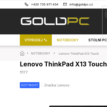
Přejít
+420 735 971 434
info@goldpc.cz
na
obsah
VÝPRODEJ %
NOTEBOOKY
STOLNÍ PC
Domů
NOTEBOOKY
Lenovo ThinkPad X13 Touch
Lenovo ThinkPad X13 Touch
11177
Značka:
Lenovo
DOTYKOVÝ