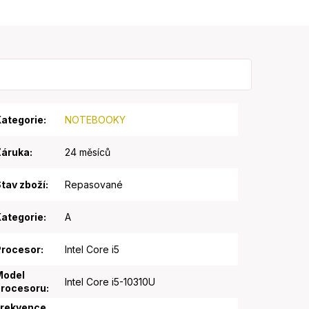
ategorie
:
NOTEBOOKY
Záruka
:
24 měsíců
tav zboží
:
Repasované
ategorie
:
A
Procesor
:
Intel Core i5
Model
Intel Core i5-10310U
procesoru
:
Frekvence