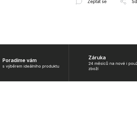
Zeptat se
Sd
Záruka
Poradíme vám
24 měsíců na nové i použ
s výběrem ideálního produktu
zboží