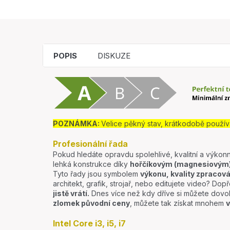
POPIS
DISKUZE
POZNÁMKA:
Velice pěkný stav, krátkodobě použív
Profesionální řada
Pokud hledáte opravdu spolehlivé, kvalitní a výkonn
lehká konstrukce díky
hořčíkovým (magnesiovým) 
Tyto řady jsou symbolem
výkonu, kvality zpracová
architekt, grafik, strojař, nebo editujete video? Dopře
jistě vrátí.
Dnes více než kdy dříve si můžete dovo
zlomek původní ceny
, můžete tak získat mnohem
v
Intel Core i3, i5, i7