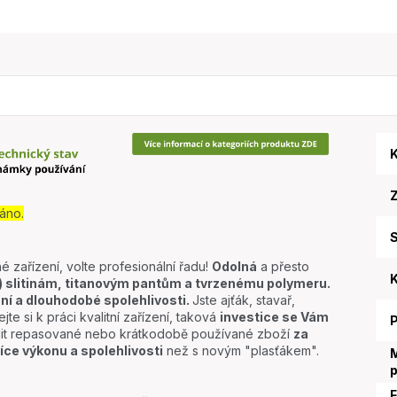
K
áno.
S
é zařízení, volte profesionální řadu!
Odolná
a přesto
K
slitinám, titanovým pantům a tvrzenému polymeru.
ní a dlouhodobé spolehlivosti.
Jste ajťák, stavař,
jte si k práci kvalitní zařízení, taková
investice se Vám
lit repasované nebo krátkodobě používané zboží
za
íce výkonu a spolehlivosti
než s novým "plasťákem".