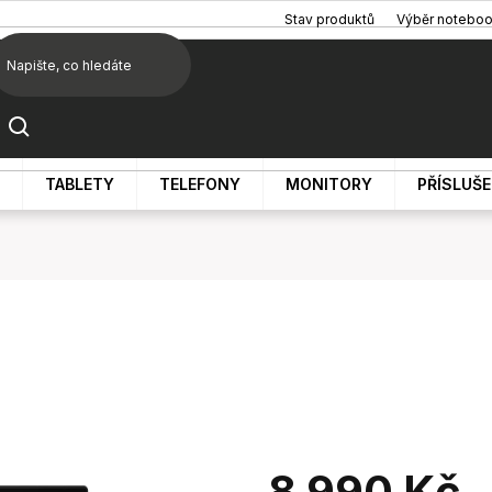
Stav produktů
Výběr notebo
TABLETY
TELEFONY
MONITORY
PŘÍSLUŠ
8 990 Kč