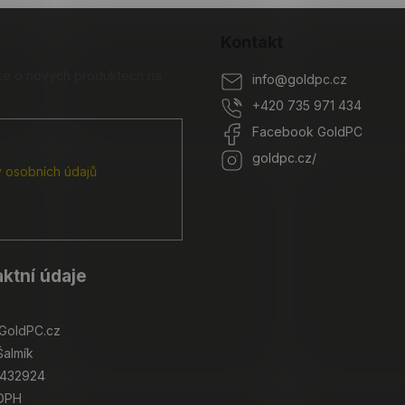
Kontakt
ace o nových produktech na
info
@
goldpc.cz
+420 735 971 434
Facebook GoldPC
goldpc.cz/
 osobních údajů
ktní údaje
GoldPC.cz
Šalmík
4432924
 DPH