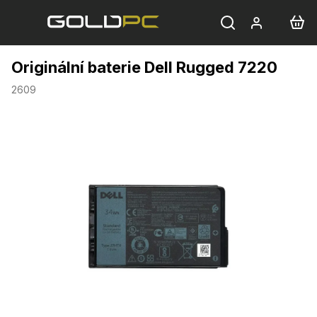
Přejít
na
obsah
Originální baterie Dell Rugged 7220
2609