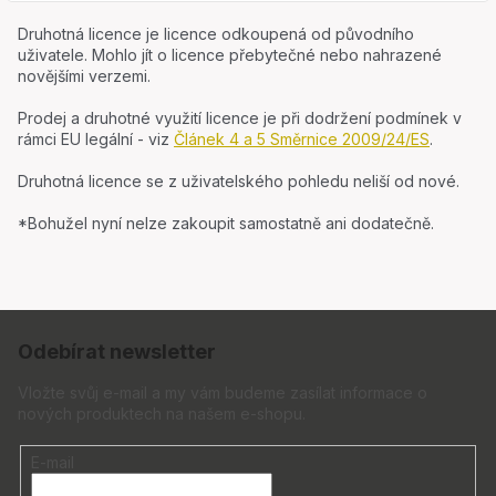
Druhotná licence je licence odkoupená od původního
uživatele. Mohlo jít o licence přebytečné nebo nahrazené
novějšími verzemi.
Prodej a druhotné využití licence je při dodržení podmínek v
rámci EU legální - viz
Článek 4 a 5 Směrnice 2009/24/ES
.
Druhotná licence se z uživatelského pohledu neliší od nové.
*Bohužel nyní nelze zakoupit samostatně ani dodatečně.
Z
á
Odebírat newsletter
p
a
Vložte svůj e-mail a my vám budeme zasílat informace o
nových produktech na našem e-shopu.
t
í
E-mail