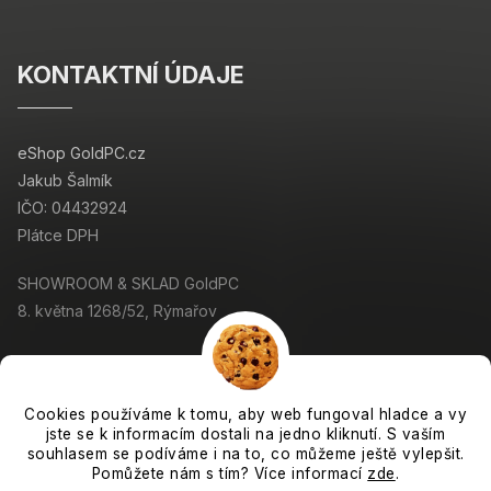
KONTAKTNÍ ÚDAJE
eShop GoldPC.cz
Jakub Šalmík
IČO: 04432924
Plátce DPH
SHOWROOM & SKLAD GoldPC
8. května 1268/52, Rýmařov
Cookies používáme k tomu, aby web fungoval hladce a vy
jste se k informacím dostali na jedno kliknutí. S vaším
Copyright 2026
GoldPC.cz
. Všechna práva vyhrazena.
souhlasem se podíváme i na to, co můžeme ještě vylepšit.
Grafický návrh vytvořil a nakódoval
Shoptak.cz
Pomůžete nám s tím? Více informací
zde
.