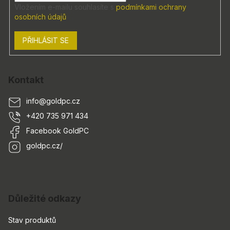
Vložením e-mailu souhlasíte s
podmínkami ochrany
osobních údajů
PŘIHLÁSIT SE
Kontakt
info
@
goldpc.cz
+420 735 971 434
Facebook GoldPC
goldpc.cz/
Důležité odkazy
Stav produktů