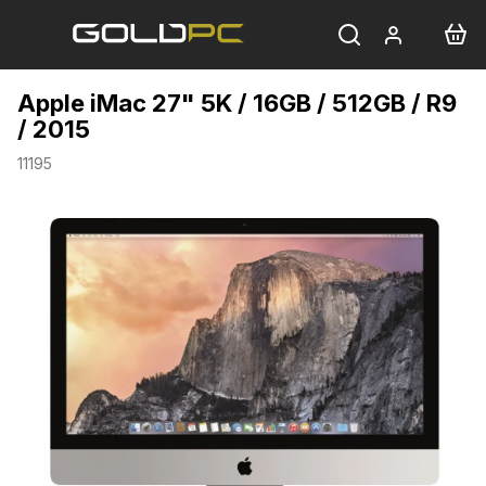
Přejít
na
obsah
Apple iMac 27" 5K / 16GB / 512GB / R9
/ 2015
11195