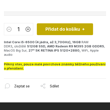
Přidat do košíku
Intel Core i5-6500 (4 jádra, až 3,70
GHz), 16GB
RAM
DDR3
,
úložiště
512GB SSD,
AMD Radeon R9 M395 2GB GDDR5
,
MacOS Big Sur,
27" 5K RETINA IPS 5120x2880,
WiFi, Apple
audio
Pěkný stav, pouze malé povrchové známky běžného používání
a přenášení.
Zeptat se
Sdílet