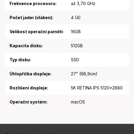
Frekvence procesoru
:
až 3,70 GHz
Počet jader (vláken)
:
4 (4)
Velikost operační paměti
:
16GB
Kapacita disku
:
512GB
Typ disku
:
SSD
Úhlopříčka displeje
:
27" (68,9cm)
Rozlišení displeje
:
5K RETINA IPS 5120x2880
Operační systém
:
macOS
Z
á