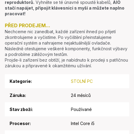
reproduktorů.
Vyhněte se té únavné spoustě kabelů,
AIO
stačí napájet, připojit klávesnici s myší a můžete naplno
pracovat!
PŘED PRODEJEM...
Nechceme nic zanedbat, každé zařízení ihned po přijetí
zkontrolujeme a vyčistíme. Po vyčištění přeinstalujeme
operační systém a nahrajeme nejaktuálnější ovladače.
Následně otestujeme veškeré komponenty, funkčnost výbavy
a podrobíme zátěžovým testům.
Projde-li zařízení bez obtíží, je nabídnuto k prodeji s patřičnou
zárukou a připravené k okamžitému užívání.
Kategorie
:
STOLNÍ PC
Záruka
:
24 měsíců
Stav zboží
:
Používané
Procesor
:
Intel Core i5