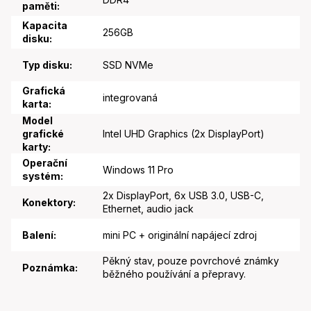
paměti
:
Kapacita
256GB
disku
:
Typ disku
:
SSD NVMe
Grafická
integrovaná
karta
:
Model
grafické
Intel UHD Graphics (2x DisplayPort)
karty
:
Operační
Windows 11 Pro
systém
:
2x DisplayPort, 6x USB 3.0, USB-C,
Konektory
:
Ethernet, audio jack
Balení
:
mini PC + originální napájecí zdroj
Pěkný stav, pouze povrchové známky
Poznámka
:
běžného používání a přepravy.