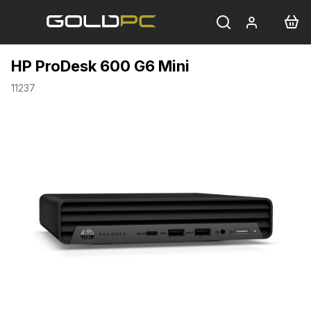
Přejít
na
obsah
HP ProDesk 600 G6 Mini
11237