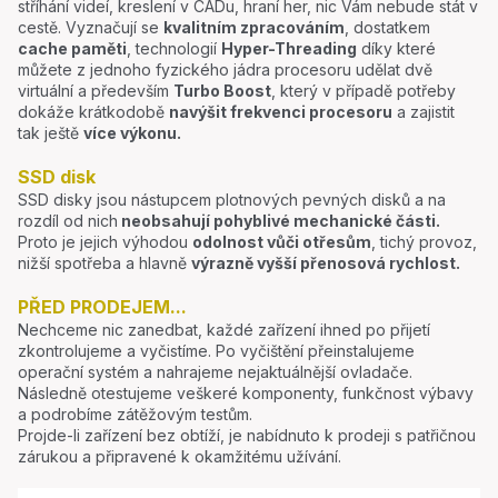
stříhání videí, kreslení v CADu, hraní her, nic Vám nebude stát v
cestě. Vyznačují se
kvalitním zpracováním
, dostatkem
cache paměti
, technologií
Hyper-Threading
díky které
můžete z jednoho fyzického jádra procesoru udělat dvě
virtuální a především
Turbo Boost
, který v případě potřeby
dokáže krátkodobě
navýšit frekvenci procesoru
a zajistit
tak ještě
více výkonu.
SSD disk
SSD disky jsou nástupcem plotnových pevných disků a na
rozdíl od nich
neobsahují pohyblivé mechanické části.
Proto je jejich výhodou
odolnost vůči otřesům
, tichý provoz,
nižší spotřeba a hlavně
výrazně vyšší přenosová rychlost.
PŘED PRODEJEM...
Nechceme nic zanedbat, každé zařízení ihned po přijetí
zkontrolujeme a vyčistíme. Po vyčištění přeinstalujeme
operační systém a nahrajeme nejaktuálnější ovladače.
Následně otestujeme veškeré komponenty, funkčnost výbavy
a podrobíme zátěžovým testům.
Projde-li zařízení bez obtíží, je nabídnuto k prodeji s patřičnou
zárukou a připravené k okamžitému užívání.