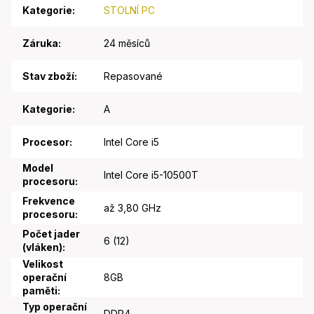
Kategorie
:
STOLNÍ PC
Záruka
:
24 měsíců
Stav zboží
:
Repasované
Kategorie
:
A
Procesor
:
Intel Core i5
Model
Intel Core i5-10500T
procesoru
:
Frekvence
až 3,80 GHz
procesoru
:
Počet jader
6 (12)
(vláken)
:
Velikost
operační
8GB
paměti
:
Typ operační
DDR4