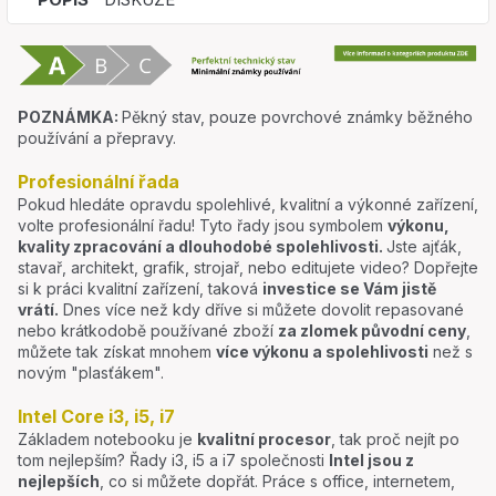
POZNÁMKA:
Pěkný stav, pouze povrchové známky běžného
používání a přepravy.
Profesionální řada
Pokud hledáte opravdu spolehlivé, kvalitní a výkonné zařízení,
volte profesionální řadu! Tyto řady jsou symbolem
výkonu,
kvality zpracování a dlouhodobé spolehlivosti.
Jste ajťák,
stavař, architekt, grafik, strojař, nebo editujete video? Dopřejte
si k práci kvalitní zařízení, taková
investice se Vám jistě
vrátí.
Dnes více než kdy dříve si můžete dovolit repasované
nebo krátkodobě používané zboží
za zlomek původní ceny
,
můžete tak získat mnohem
více výkonu a spolehlivosti
než s
novým "plasťákem".
Intel Core i3, i5, i7
Základem notebooku je
kvalitní procesor
, tak proč nejít po
tom nejlepším? Řady i3, i5 a i7 společnosti
Intel jsou z
nejlepších
, co si můžete dopřát. Práce s office, internetem,