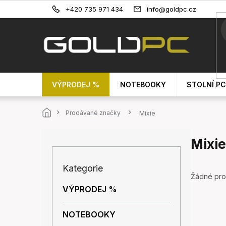
Přejít
+420 735 971 434
info@goldpc.cz
na
obsah
VÝPRODEJ %
NOTEBOOKY
STOLNÍ PC
Domů
Prodávané značky
Mixie
P
Mixie
o
s
Přeskočit
t
Kategorie
kategorie
r
Žádné pro
a
VÝPRODEJ %
n
n
NOTEBOOKY
í