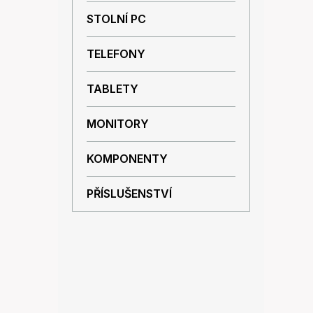
p
STOLNÍ PC
a
n
TELEFONY
e
l
TABLETY
MONITORY
KOMPONENTY
PŘÍSLUŠENSTVÍ