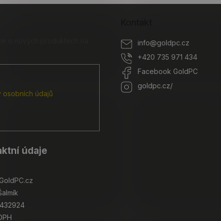
Kontakt
ace o nových produktech na
info
@
goldpc.cz
+420 735 971 434
Facebook GoldPC
goldpc.cz/
 osobních údajů
ktní údaje
GoldPC.cz
Šalmík
4432924
 DPH