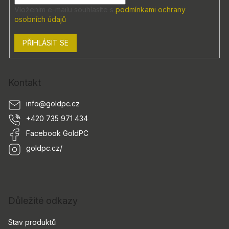
Vložením e-mailu souhlasíte s
podmínkami ochrany
osobních údajů
PŘIHLÁSIT SE
Kontakt
info
@
goldpc.cz
+420 735 971 434
Facebook GoldPC
goldpc.cz/
Důležité odkazy
Stav produktů