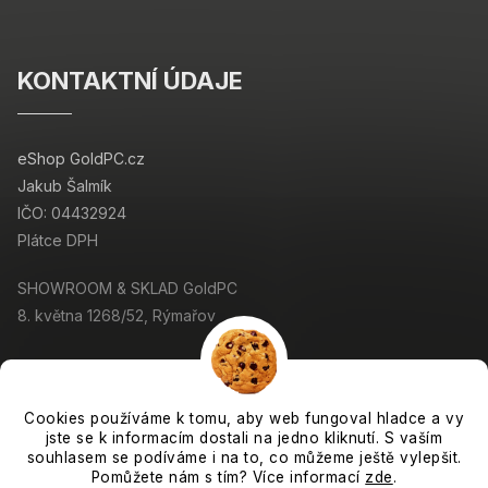
KONTAKTNÍ ÚDAJE
eShop GoldPC.cz
Jakub Šalmík
IČO: 04432924
Plátce DPH
SHOWROOM & SKLAD GoldPC
8. května 1268/52, Rýmařov
Cookies používáme k tomu, aby web fungoval hladce a vy
jste se k informacím dostali na jedno kliknutí. S vaším
Copyright 2026
GoldPC.cz
. Všechna práva vyhrazena.
souhlasem se podíváme i na to, co můžeme ještě vylepšit.
Grafický návrh vytvořil a nakódoval
Shoptak.cz
Pomůžete nám s tím? Více informací
zde
.