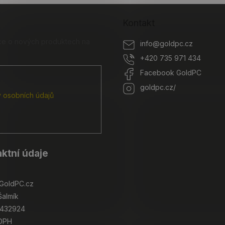
p
i
s
Kontakt
u
ace o nových produktech na
info
@
goldpc.cz
+420 735 971 434
Facebook GoldPC
goldpc.cz/
 osobních údajů
ktní údaje
GoldPC.cz
Šalmík
4432924
 DPH