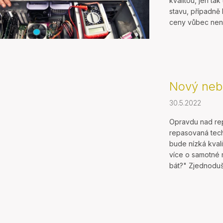
kvalitou, jen t
stavu, případně
ceny vůbec není 
Nový neb
30.5.2022
Opravdu nad re
repasovaná tech
bude nízká kvali
více o samotné 
bát?" Zjednoduše