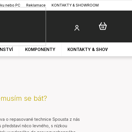
oku nebo PC
Reklamace
KONTAKTY & SHOWROOM
ENSTVÍ
KOMPONENTY
KONTAKTY & SHOWROOM
emusím se bát?
va o repasované technice Spousta z nás
as představí něco levného, s nízkou