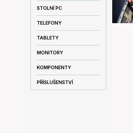
l
p
STOLNÍ PC
á
a
n
n
k
TELEFONY
e
ů
l
TABLETY
MONITORY
KOMPONENTY
PŘÍSLUŠENSTVÍ