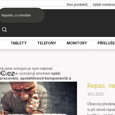
Stav produktů
Výběr notebo
TABLETY
TELEFONY
MONITORY
PŘÍSLUŠ
alizací jsou kvalitní repasované notebooky
.
Zaměřujeme se na profesionální řady
ími cenami i mnohonásobně vyššími
ré jsme schopni je nyní nabízet.
PC.cz
lní řady se vyznačují mnohem
vyšší
zpracování, spolehlivostí komponentů a
elkovou životností.
Repas, n
zboží je pro nás individuální záležitostí a
30.5.2022
ením k prodeji
projde čištěním a
i testy.
Nemusíte se bát ani pozdějších
Obecná předsta
případě, že nastane problém,
je zboží kryto
si při slově rep
4 měsíců.