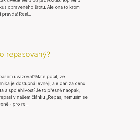
ak tak uvedeného do provozuschopného
 kus opraveného šrotu. Ale ona to krom
pravda! Real...
o repasovaný?
pasem uvažovat?Máte pocit, že
nika je dostupná levněji, ale daň za cenu
ta a spolehlivost?Je to přesně naopak,
repasi v našem článku „Repas, nemusím se
ně - pro re...