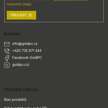
osobních údajů
PŘIHLÁSIT SE
Kontakt
info
@
goldpc.cz
+420 735 971 434
Facebook GoldPC
goldpc.cz/
Důležité odkazy
Stav produktů