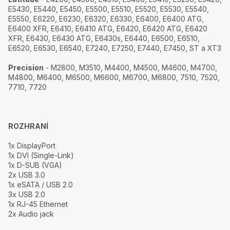
E5430, E5440, E5450, E5500, E5510, E5520, E5530, E5540,
E5550, E6220, E6230, E6320, E6330, E6400, E6400 ATG,
E6400 XFR, E6410, E6410 ATG, E6420, E6420 ATG, E6420
XFR, E6430, E6430 ATG, E6430s, E6440, E6500, E6510,
E6520, E6530, E6540, E7240, E7250, E7440, E7450, ST a XT3
Precision
- M2800, M3510, M4400, M4500, M4600, M4700,
M4800, M6400, M6500, M6600, M6700, M6800, 7510, 7520,
7710, 7720
ROZHRANÍ
1x DisplayPort
1x DVI (Single-Link)
1x D-SUB (VGA)
2x USB 3.0
1x eSATA / USB 2.0
3x USB 2.0
1x RJ-45 Ethernet
2x Audio jack