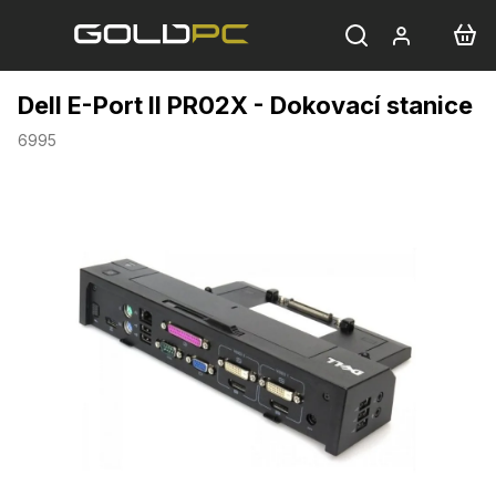
Přejít
na
obsah
Dell E-Port II PR02X - Dokovací stanice
6995