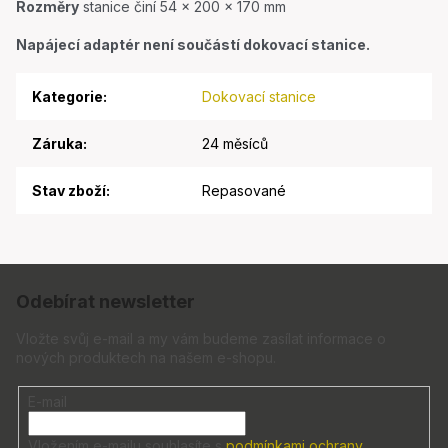
Rozměry
stanice činí 54 x 200 x 170 mm
Napájecí adaptér není součástí dokovací stanice.
Kategorie
:
Dokovací stanice
Záruka
:
24 měsíců
Stav zboží
:
Repasované
Z
á
Odebírat newsletter
p
a
Vložte svůj e-mail a my vám budeme zasílat informace o
nových produktech na našem e-shopu.
t
í
E-mail
Vložením e-mailu souhlasíte s
podmínkami ochrany