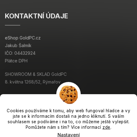
KONTAKTNÍ ÚDAJE
eShop GoldPC.cz
Jakub Šalmík
IČO: 04432924
Plátce DPH
SHOWROOM & SKLAD GoldPC
8. května 1268/52, Rýmařov
Cookies používáme k tomu, aby web fungoval hladce a vy
jste se k informacím dostali na jedno kliknutí. S vaším
Copyright 2026
GoldPC.cz
. Všechna práva vyhrazena.
souhlasem se podíváme i na to, co můžeme ještě vylepšit.
Grafický návrh vytvořil a nakódoval
Shoptak.cz
Pomůžete nám s tím? Více informací
zde
.
Nastavení