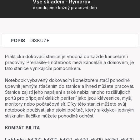
Vše skladem - Rýmařov
expedujeme každý pracovní den
POPIS
DISKUZE
Praktická dokovací stanice je vhodná do každé kanceláře i
pracovny. Přenášíte-li notebook mezi kanceláří a domovem, je
tato stanice vynikajícím pomocníkem.
Notebook vybavený dokovacím konektorem stačí pohodlně
upevnit jemným stlačením do stanice a ihned můžete pracovat.
Stanice zajistí jeho napájení a také nabízí mnoho rozšiřujících
portů pro připojení dalších periferií jako jsou klávesnice, myši,
monitory nebo počítačová síť. Díky této stanici můžete svůj
notebook používat jako stolní počítač, který si kdykoli jediným
stisknutím tlačítka můžete pohodlně odnést.
KOMPATIBILITA
Latitude
- E4200, E4300, E4310, E5400, E5410, E5250, E5420,