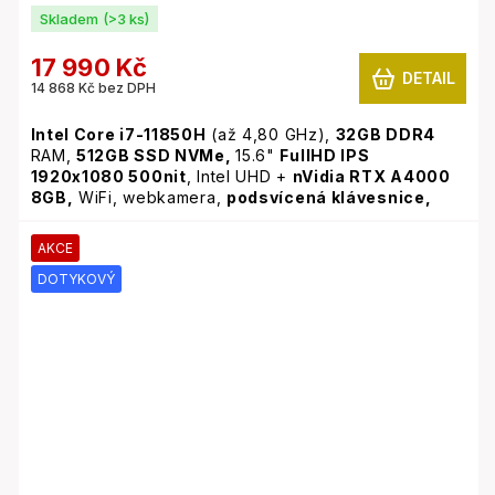
Skladem
(>3 ks)
17 990 Kč
DETAIL
14 868 Kč bez DPH
Intel Core i7-11850H
(až 4,80 GHz),
32GB
DDR4
RAM,
512GB SSD NVMe,
15.6"
FullHD IPS
1920x1080 500nit
, Intel UHD +
nVidia RTX A4000
8GB,
WiFi, webkamera,
podsvícená klávesnice,
Windows 11 Pro
AKCE
DOTYKOVÝ