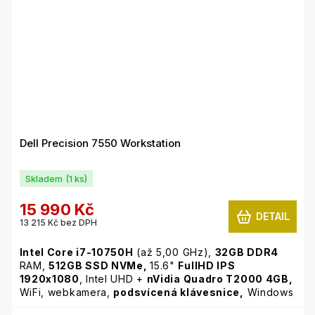
Dell Precision 7550 Workstation
Skladem
(1 ks)
15 990 Kč
DETAIL
13 215 Kč bez DPH
Intel Core i7-10750H
(až 5,00 GHz),
32GB
DDR4
RAM,
512GB SSD NVMe,
15.6"
FullHD IPS
1920x1080
, Intel UHD +
nVidia Quadro T2000 4GB,
WiFi, webkamera,
podsvícená klávesnice,
Windows
11 Pro