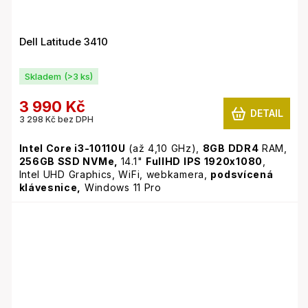
Dell Latitude 3410
Skladem
(>3 ks)
3 990 Kč
DETAIL
3 298 Kč bez DPH
Intel Core i3-10110U
(až 4,10 GHz),
8GB
DDR4
RAM,
256GB SSD NVMe,
14.1"
FullHD IPS 1920x1080
,
Intel UHD Graphics, WiFi, webkamera,
podsvícená
klávesnice,
Windows 11 Pro