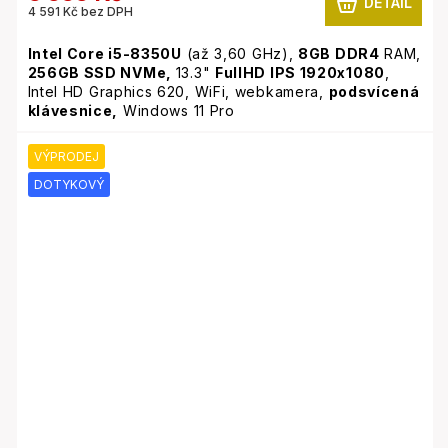
DETAIL
4 591 Kč bez DPH
Intel Core i5-8350U
(až 3,60 GHz),
8GB
DDR4
RAM,
256GB SSD NVMe,
13.3"
FullHD IPS 1920x1080
,
Intel HD Graphics 620, WiFi, webkamera,
podsvícená
klávesnice,
Windows 11 Pro
VÝPRODEJ
DOTYKOVÝ