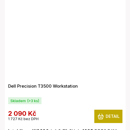
zařízení ke vzdálenému přístupu na server, provoz
nenáročných aplikací. Připraveno pro provoz 24/7.
Součástí jsou držáky na zeď a zdarma přidáváme Dell
Power Module 5000 - napájecí modul, se kterým lze
mimo standardního napájení počítače zajistit i provoz
skrze 24V napájení, nebo přes 12V záložní baterii.
Nedoporučujeme jako PC pro běžné každodenní
používání, kancelářskou práci apod.
Dell Precision T3500 Workstation
Skladem
(>3 ks)
2 090 Kč
DETAIL
1 727 Kč bez DPH