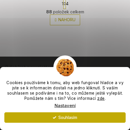
S
1
4
t
O
r
v
88
položek celkem
á
l
NAHORU
n
á
k
d
o
a
v
c
á
í
n
í
p
r
Z
v
á
k
Odebírat newsletter
p
y
v
a
Vložte svůj e-mail a my vám budeme zasílat informace o
ý
Cookies používáme k tomu, aby web fungoval hladce a vy
nových produktech na našem e-shopu.
t
jste se k informacím dostali na jedno kliknutí. S vaším
p
í
souhlasem se podíváme i na to, co můžeme ještě vylepšit.
i
E-mail
Pomůžete nám s tím? Více informací
zde
.
s
u
Nastavení
Vložením e-mailu souhlasíte s
podmínkami ochrany
osobních údajů
Souhlasím
Expedujeme každý pracovní den. :-)
PŘIHLÁSIT SE