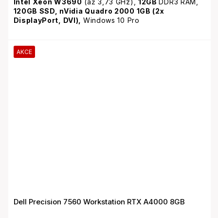
Intel Xeon W3690
(až 3,73 GHz),
12GB
DDR3 RAM,
120GB SSD,
nVidia Quadro 2000 1GB (2x
DisplayPort, DVI),
Windows 10 Pro
AKCE
Dell Precision 7560 Workstation RTX A4000 8GB