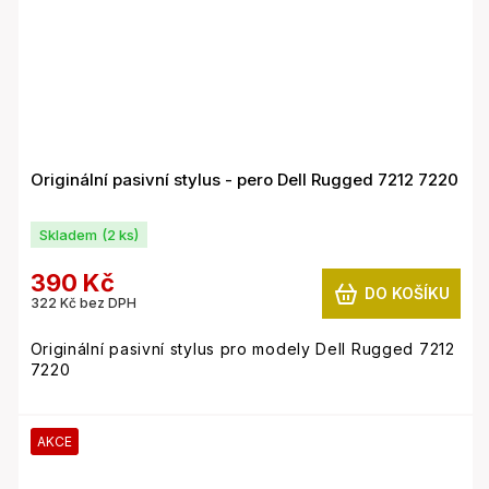
Nedoporučujeme jako PC pro běžné každodenní
používání, kancelářskou práci apod.
Originální pasivní stylus - pero Dell Rugged 7212 7220
Skladem
(2 ks)
390 Kč
DO KOŠÍKU
322 Kč bez DPH
Originální pasivní stylus pro modely Dell Rugged 7212
7220
AKCE