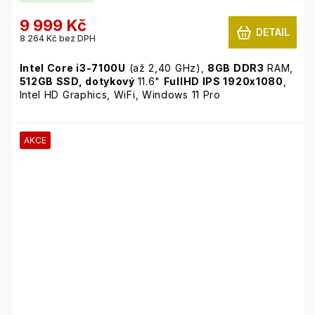
9 999 Kč
DETAIL
8 264 Kč bez DPH
Intel Core i3-7100U
(až 2,40 GHz),
8GB
DDR3
RAM,
512GB SSD,
dotykový
11.6"
FullHD IPS 1920x1080
,
Intel HD Graphics, WiFi, Windows 11 Pro
AKCE
Tento model umožňuje současně použití dvou
baterií. Z výroby je osazena jedna baterie a na
místo druhé může, ale nemusí být záslepka. V
případě zájmu o delší výdrž na baterii můžete
druhou baterii přikoupit.