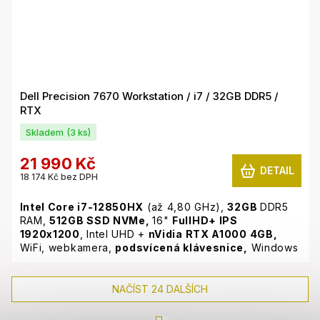
Dell Precision 7670 Workstation / i7 / 32GB DDR5 /
RTX
Skladem
(3 ks)
21 990 Kč
DETAIL
18 174 Kč bez DPH
Intel Core i7-12850HX
(až 4,80 GHz),
32GB
DDR5
RAM,
512GB SSD NVMe,
16"
FullHD+ IPS
1920x1200
, Intel UHD +
nVidia RTX A1000 4GB,
WiFi, webkamera,
podsvícená klávesnice,
Windows
11 Pro
NAČÍST 24 DALŠÍCH