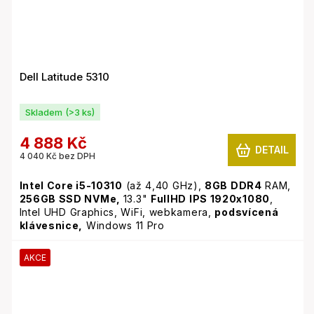
Dell Latitude 5310
Skladem
(>3 ks)
4 888 Kč
DETAIL
4 040 Kč bez DPH
Intel Core i5-10310
(až 4,40 GHz),
8GB
DDR4
RAM,
256GB SSD NVMe,
13.3"
FullHD IPS 1920x1080
,
Intel UHD Graphics, WiFi, webkamera,
podsvícená
klávesnice,
Windows 11 Pro
AKCE