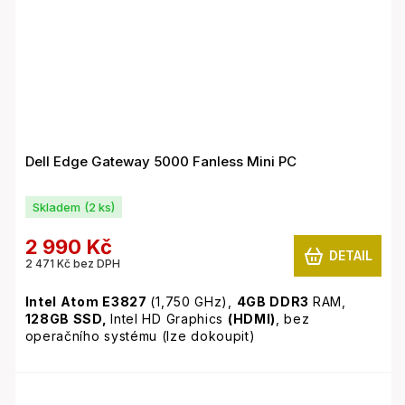
Dell Edge Gateway 5000 Fanless Mini PC
Skladem
(2 ks)
2 990 Kč
DETAIL
2 471 Kč bez DPH
Intel Atom E3827
(1,750 GHz),
4GB
DDR3
RAM,
128GB SSD,
Intel HD Graphics
(HDMI)
, bez
operačního systému (lze dokoupit)
Netypické zařízení s pasivním chlazením - naprosto
tichý provoz. Svým výkonem vhodný jako koncové