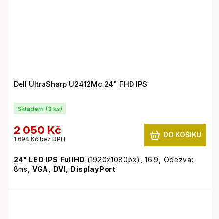
Dell UltraSharp U2412Mc 24" FHD IPS
Skladem
(3 ks)
2 050 Kč
DO KOŠÍKU
1 694 Kč bez DPH
24" LED IPS FullHD
(1920x1080px), 16:9, Odezva:
8ms,
VGA, DVI, DisplayPort