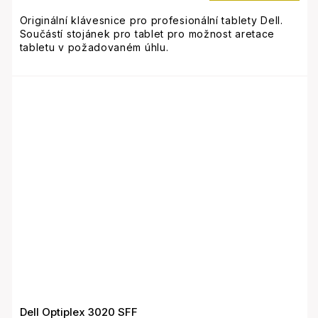
Originální klávesnice pro profesionální tablety Dell.
Součástí stojánek pro tablet pro možnost aretace
tabletu v požadovaném úhlu.
Touchpady u těchto klávesnic mají slabší odezvu,
je potřeba tlačit více než jsme zvyklí u stejných
generací notebooků Dell. Na všech kusech je to
stejné a nejde tak o vadu ale o vlastnost - pro
jistotu upozorňujeme takto předem.
Dell Optiplex 3020 SFF