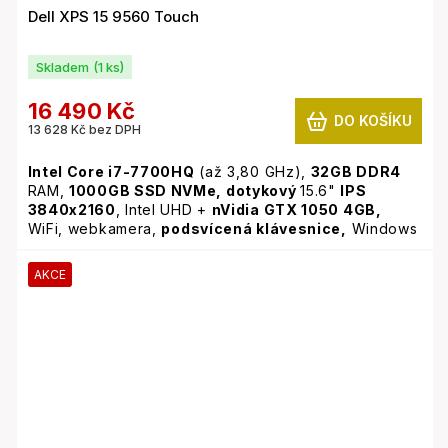
Dell XPS 15 9560 Touch
Skladem
(1 ks)
16 490 Kč
DO KOŠÍKU
13 628 Kč bez DPH
Intel Core i7-7700HQ
(až 3,80 GHz),
32GB
DDR4
RAM,
1000GB SSD NVMe,
dotykový
15.6"
IPS
3840x2160
, Intel UHD +
nVidia GTX 1050 4GB,
WiFi, webkamera,
podsvícená klávesnice,
Windows
11 Pro
AKCE