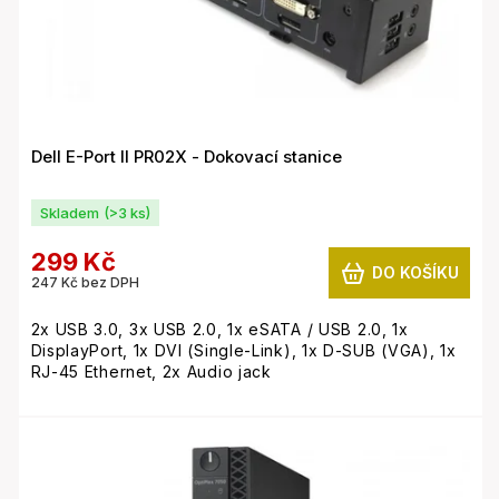
u
ů
k
t
ů
Dell E-Port II PR02X - Dokovací stanice
Skladem
(>3 ks)
299 Kč
DO KOŠÍKU
247 Kč bez DPH
2x USB 3.0, 3x USB 2.0, 1x eSATA / USB 2.0, 1x
DisplayPort, 1x DVI (Single-Link), 1x D-SUB (VGA), 1x
RJ-45 Ethernet, 2x Audio jack