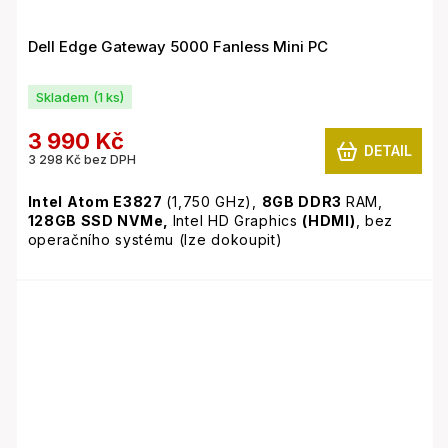
Dell Edge Gateway 5000 Fanless Mini PC
Skladem
(1 ks)
3 990 Kč
DETAIL
3 298 Kč bez DPH
Intel Atom E3827
(1,750 GHz),
8GB
DDR3
RAM,
128GB SSD NVMe,
Intel HD Graphics
(HDMI)
, bez
operačního systému (lze dokoupit)
Netypické zařízení s pasivním chlazením - naprosto
tichý provoz. Svým výkonem vhodný jako koncové
zařízení ke vzdálenému přístupu na server, provoz
nenáročných aplikací. Připraveno pro provoz 24/7.
Součástí jsou držáky na zeď a zdarma přidáváme Dell
Power Module 5000 - napájecí modul, se kterým lze
mimo standardního napájení počítače zajistit i provoz
skrze 24V napájení, nebo přes 12V záložní baterii.