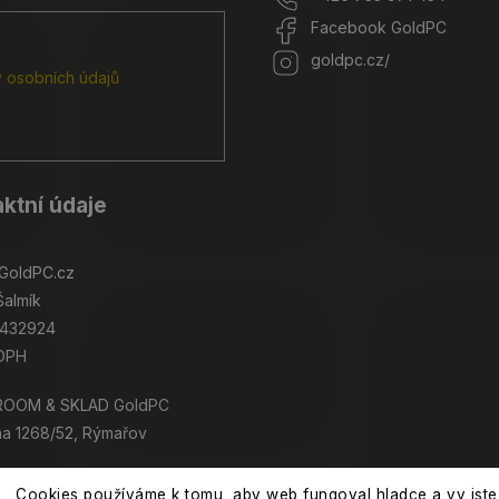
Facebook GoldPC
goldpc.cz/
 osobních údajů
ktní údaje
GoldPC.cz
Šalmík
4432924
 DPH
OOM & SKLAD GoldPC
na 1268/52, Rýmařov
Cookies používáme k tomu, aby web fungoval hladce a vy jste