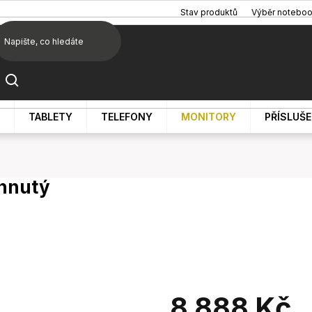
Stav produktů
Výběr notebo
TABLETY
TELEFONY
MONITORY
PŘÍSLUŠ
ohnutý
8 888 Kč