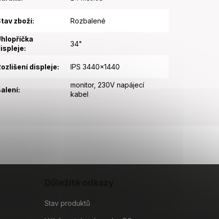
tav zboží
:
Rozbalené
hlopříčka
34"
ispleje
:
ozlišení displeje
:
IPS 3440x1440
monitor, 230V napájecí
alení
:
kabel
Důležité odkazy
Stav produktů