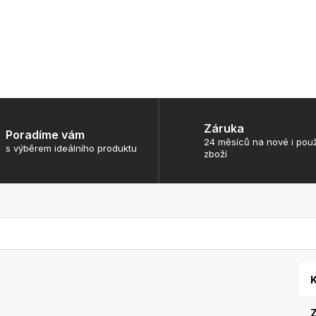
Záruka
Poradíme vám
24 měsíců na nové i použ
s výběrem ideálního produktu
zboží
K