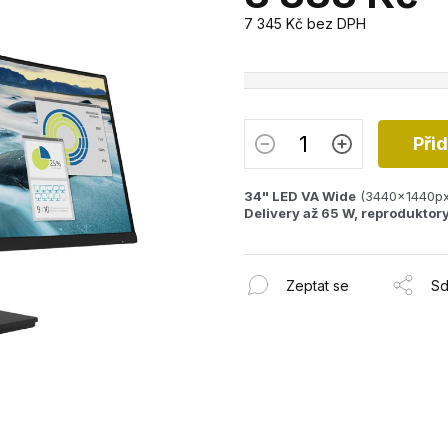
7 345 Kč bez DPH
Měrná
cena:
Při
34" LED VA Wide
(3440x1440px)
Delivery až 65 W, reproduktor
Zeptat se
Sd