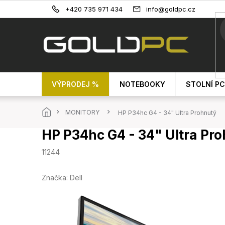
Přejít
+420 735 971 434
info@goldpc.cz
na
obsah
VÝPRODEJ %
NOTEBOOKY
STOLNÍ PC
Domů
MONITORY
HP P34hc G4 - 34" Ultra Prohnutý
HP P34hc G4 - 34" Ultra Pr
11244
Značka:
Dell