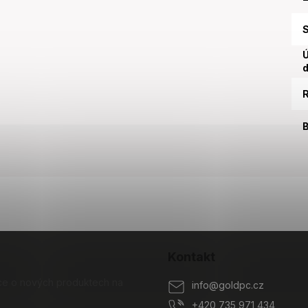
S
Ú
d
R
B
Kontakt
ace o nových produktech na
info
@
goldpc.cz
+420 735 971 434