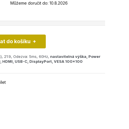
Můžeme doručit do:
10.8.2026
dat do košíku
, 21:9, Odezva: 5ms, 60Hz,
nastavitelná výška, Power
y, HDMI, USB-C, DisplayPort, VESA 100x100
ílet