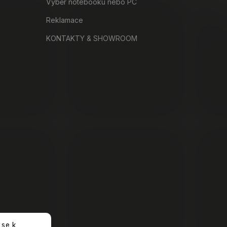
Výběr notebooku nebo PC
Reklamace
KONTAKTY & SHOWROOM
 se k