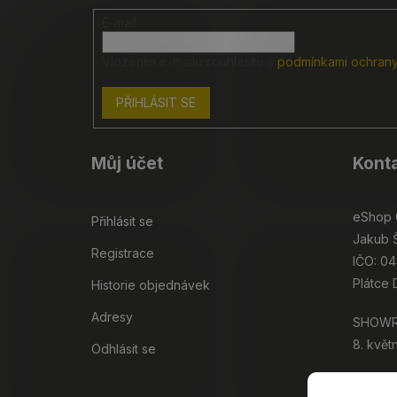
í
E-mail
Vložením e-mailu souhlasíte s
podmínkami ochrany
PŘIHLÁSIT SE
Můj účet
Konta
eShop 
Přihlásit se
Jakub 
Registrace
IČO: 0
Plátce
Historie objednávek
Adresy
SHOWR
8. květ
Odhlásit se