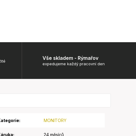
Vše skladem - Rýmařov
ité
expedujeme každý pracovní den
ategorie
:
MONITORY
Záruka
:
24 měsíců