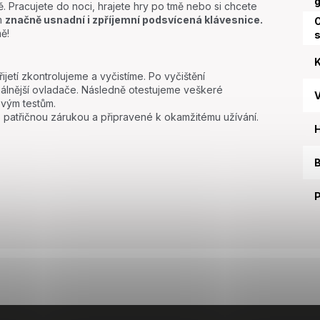
g
 Pracujete do noci, hrajete hry po tmě nebo si chcete
ám
značně usnadní i zpříjemní podsvícená klávesnice.
O
ě!
K
etí zkontrolujeme a vyčistíme. Po vyčištění
uálnější ovladače. Následně otestujeme veškeré
vým testům.
i s patřičnou zárukou a připravené k okamžitému užívání.
B