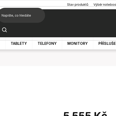
Stav produktů
Výběr notebo
TABLETY
TELEFONY
MONITORY
PŘÍSLUŠ
5 555 Kč