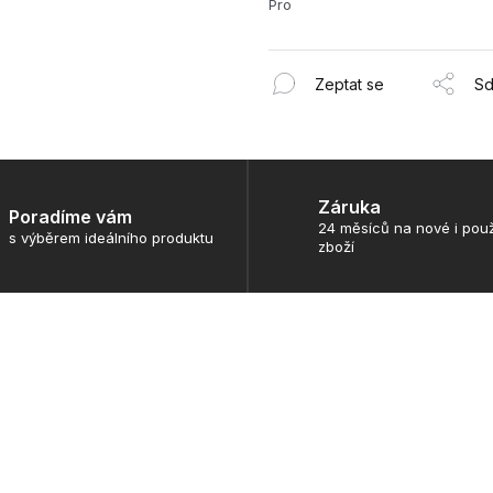
Pro
Zeptat se
Sd
Záruka
Poradíme vám
24 měsíců na nové i použ
s výběrem ideálního produktu
zboží