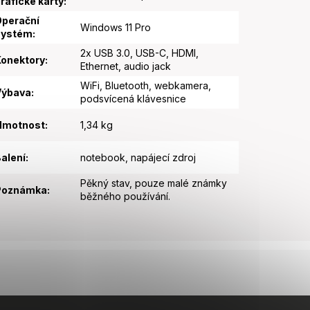
rafické karty
:
perační
Windows 11 Pro
systém
:
2x USB 3.0, USB-C, HDMI,
onektory
:
Ethernet, audio jack
WiFi, Bluetooth, webkamera,
Výbava
:
podsvícená klávesnice
Hmotnost
:
1,34 kg
alení
:
notebook, napájecí zdroj
Pěkný stav, pouze malé známky
Poznámka
:
běžného používání.