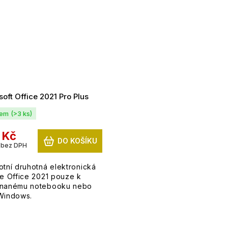
oft Office 2021 Pro Plus
dem
(>3 ks)
 Kč
DO KOŠÍKU
 bez DPH
otní druhotná elektronická
ce Office 2021 pouze k
nanému notebooku nebo
Windows.