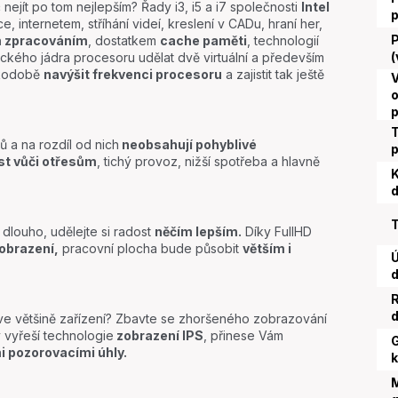
č nejít po tom nejlepším? Řady i3, i5 a i7 společnosti
Intel
e, internetem, stříhání videí, kreslení v CADu, hraní her,
P
m zpracováním
, dostatkem
cache paměti
, technologií
(
ckého jádra procesoru udělat dvě virtuální a především
tkodobě
navýšit frekvenci procesoru
a zajistit tak ještě
V
o
T
 a na rozdíl od nich
neobsahují pohyblivé
st vůči otřesům
, tichý provoz, nižší spotřeba a hlavně
K
d
T
 dlouho, udělejte si radost
něčím lepším.
Díky FullHD
zobrazení,
pracovní plocha bude působit
větším i
Ú
d
R
d
 ve většině zařízení? Zbavte se zhoršeného zobrazování
 vyřeší technologie
zobrazení IPS
, přinese Vám
G
i pozorovacími úhly.
k