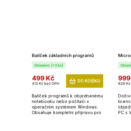
Balíček základních programů
Micros
Skladem
(>3 ks)
Skla
499 Kč
999
DO KOŠÍKU
412 Kč bez DPH
826 Kč
Balíček programů k objednanému
Doživ
notebooku nebo počítači s
licen
operačním systémem Windows.
objed
Obsahuje kompletní přípravu pro
PC s 
možnost okamžitého užívání.