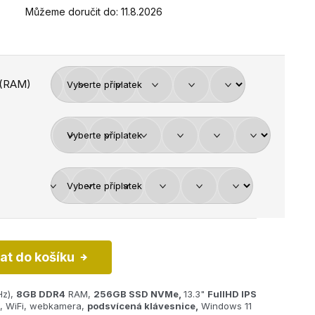
Můžeme doručit do:
11.8.2026
 (RAM)
dat do košíku
Hz),
8GB
DDR4
RAM,
256GB SSD NVMe,
13.3"
FullHD IPS
s, WiFi, webkamera,
podsvícená klávesnice,
Windows 11