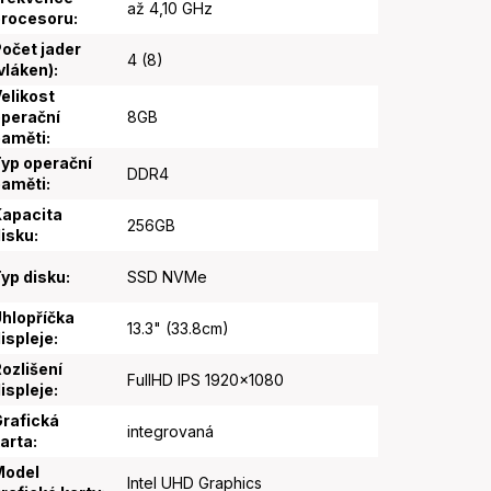
až 4,10 GHz
procesoru
:
očet jader
4 (8)
vláken)
:
elikost
perační
8GB
paměti
:
yp operační
DDR4
paměti
:
apacita
256GB
isku
:
yp disku
:
SSD NVMe
hlopříčka
13.3" (33.8cm)
ispleje
:
ozlišení
FullHD IPS 1920x1080
ispleje
:
rafická
integrovaná
arta
:
Model
Intel UHD Graphics