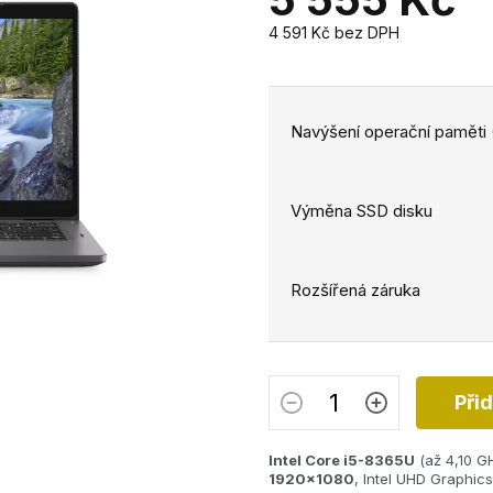
4 591 Kč
bez DPH
Měrná
cena:
Navýšení operační paměti
Výměna SSD disku
Rozšířená záruka
Při
Intel Core i5-8365U
(až 4,10 G
1920x1080
, Intel UHD Graphic