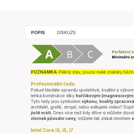
POPIS
DISKUZE
POZNÁMKA:
Pěkný stav, pouze malé známky běžn
Profesionální řada
Pokud hledáte opravdu spolehlivé, kvalitní a výkonn
lehká konstrukce díky
hořčíkovým (magnesiovým) 
Tyto řady jsou symbolem
výkonu, kvality zpracová
architekt, grafik, strojař, nebo editujete video? Dopře
jistě vrátí.
Dnes více než kdy dříve si můžete dovo
zlomek původní ceny
, můžete tak získat mnohem
v
Intel Core i3, i5, i7