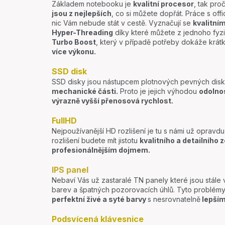
Základem notebooku je
kvalitní procesor
, tak pro
jsou z nejlepších
, co si můžete dopřát. Práce s offic
nic Vám nebude stát v cestě. Vyznačují se
kvalitní
Hyper-Threading
díky které můžete z jednoho fyzi
Turbo Boost
, který v případě potřeby dokáže krá
více výkonu.
SSD disk
SSD disky jsou nástupcem plotnových pevných disků
mechanické části.
Proto je jejich výhodou
odolno
výrazně vyšší přenosová rychlost.
FullHD
Nejpoužívanější HD rozlišení je tu s námi už opravdu
rozlišení budete mít jistotu
kvalitního a detailního 
profesionálnějším dojmem.
IPS panel
Nebaví Vás už zastaralé TN panely které jsou stále
barev a špatných pozorovacích úhlů. Tyto problémy
perfektní živé a syté barvy
s nesrovnatelně
lepším
Podsvícená klávesnice