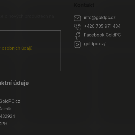
Kontakt
ace o nových produktech na
info
@
goldpc.cz
+420 735 971 434
Facebook GoldPC
goldpc.cz/
 osobních údajů
ktní údaje
GoldPC.cz
Šalmík
4432924
 DPH