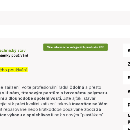
K
ého používání.
S
é zařízení, volte profesionální řadu!
Odolná
a přesto
K
slitinám, titanovým pantům a tvrzenému polymeru.
ní a dlouhodobé spolehlivosti.
Jste ajťák, stavař,
jte si k práci kvalitní zařízení, taková
investice se Vám
lit repasované nebo krátkodobě používané zboží
za
íce výkonu a spolehlivosti
než s novým "plasťákem".