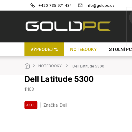
Přejít
+420 735 971 434
info@goldpc.cz
na
obsah
VÝPRODEJ %
NOTEBOOKY
STOLNÍ PC
Domů
NOTEBOOKY
Dell Latitude 5300
Dell Latitude 5300
11163
Značka:
Dell
AKCE