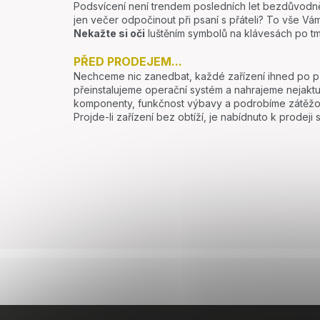
Podsvícení není trendem posledních let bezdůvodně.
jen večer odpočinout při psaní s přáteli? To vše V
Nekažte si oči
luštěním symbolů na klávesách po tm
PŘED PRODEJEM...
Nechceme nic zanedbat, každé zařízení ihned po přij
přeinstalujeme operační systém a nahrajeme nejakt
komponenty, funkčnost výbavy a podrobíme zátěžo
Projde-li zařízení bez obtíží, je nabídnuto k prodej
Z