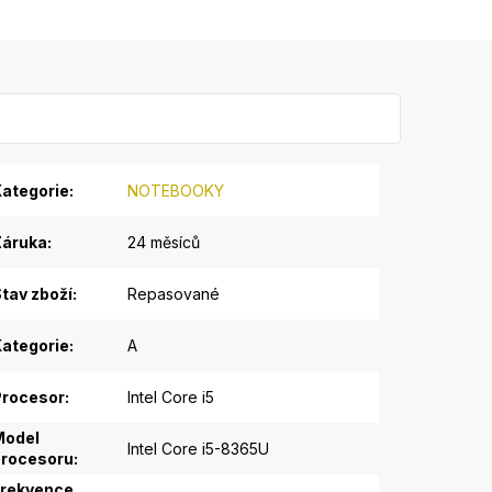
ategorie
:
NOTEBOOKY
Záruka
:
24 měsíců
tav zboží
:
Repasované
ategorie
:
A
Procesor
:
Intel Core i5
Model
Intel Core i5-8365U
procesoru
:
Frekvence