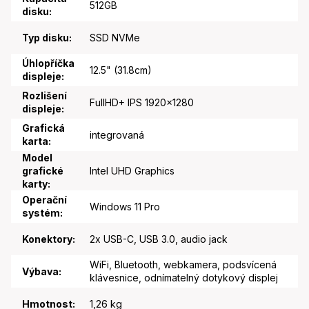
512GB
disku
:
Typ disku
:
SSD NVMe
Úhlopříčka
12.5" (31.8cm)
displeje
:
Rozlišení
FullHD+ IPS 1920x1280
displeje
:
Grafická
integrovaná
karta
:
Model
grafické
Intel UHD Graphics
karty
:
Operační
Windows 11 Pro
systém
:
Konektory
:
2x USB-C, USB 3.0, audio jack
WiFi, Bluetooth, webkamera, podsvícená
Výbava
:
klávesnice, odnímatelný dotykový displej
Hmotnost
:
1,26 kg