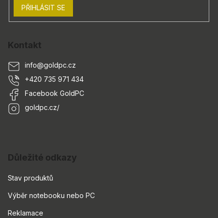
PŘIHLÁSIT SE
Kontakt
info
@
goldpc.cz
+420 735 971 434
Facebook GoldPC
goldpc.cz/
Důležité odkazy
Stav produktů
Výběr notebooku nebo PC
Reklamace