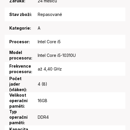
Záruka
:
24 měsíců
Stav zboží
:
Repasované
Kategorie
:
A
Procesor
:
Intel Core i5
Model
Intel Core i5-10310U
procesoru
:
Frekvence
až 4,40 GHz
procesoru
:
Počet
jader
4 (8)
(vláken)
:
Velikost
operační
16GB
paměti
:
Typ
operační
DDR4
paměti
:
Kapacita