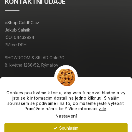
KONTAKTNÍ ÚDAJE
eShop GoldPC.cz
Jakub Šalmík
IČO: 04432924
Plátce DPH
SHOWROOM & SKLAD GoldPC
8. května 1268/52, Rýmařov
Cookies používáme k tomu, aby web fungoval hladce a vy
jste se k informacím dostali na jedno kliknutí. S vaším
Copyright 2026
GoldPC.cz
. Všechna práva vyhrazena.
souhlasem se podíváme i na to, co můžeme ještě vylepšit.
Grafický návrh vytvořil a nakódoval
Shoptak.cz
Pomůžete nám s tím? Více informací
zde
.
Nastavení
Vytvořil Shoptet
Souhlasím
Expedujeme každý pracovní den. :-)