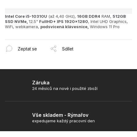
Intel Core i5-10310U
(až 4,40 GHz),
16GB
DDR4
RAM,
512GB
SSD NVMe,
12.5"
FullHD+ IPS 1920x1280
, Intel UHD Graphics,
WiFi, webkamera,
podsvícená klávesnice,
Windows 11 Pro
Zeptat se
Sdílet
Záruka
24 měsíců na nové i použité zboží
Vše skladem - Rýmařov
expedujeme každý pracovní den