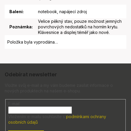
Balení
:
notebook, napájecí zdroj
Velice pěkný stav, pouze možnost jemných
Poznámka
:
povrchových nedostatků na horním krytu.
Klávesnice a displej téměř jako nové.
Položka byla vyprodána…
Z
á
Odebírat newsletter
p
a
Vložte svůj e-mail a my vám budeme zasílat informace o
nových produktech na našem e-shopu.
t
í
E-mail
Vložením e-mailu souhlasíte s
podmínkami ochrany
osobních údajů