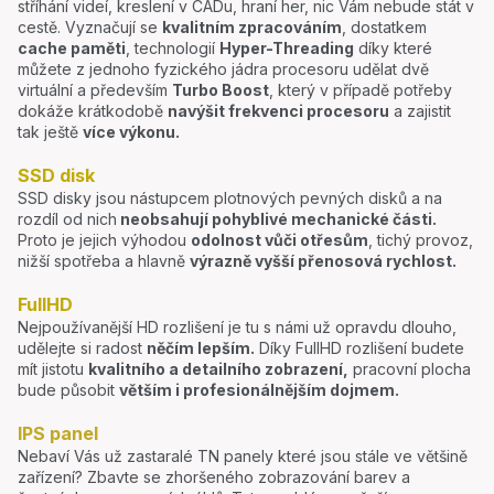
stříhání videí, kreslení v CADu, hraní her, nic Vám nebude stát v
cestě. Vyznačují se
kvalitním zpracováním
, dostatkem
cache paměti
, technologií
Hyper-Threading
díky které
můžete z jednoho fyzického jádra procesoru udělat dvě
virtuální a především
Turbo Boost
, který v případě potřeby
dokáže krátkodobě
navýšit frekvenci procesoru
a zajistit
tak ještě
více výkonu.
SSD disk
SSD disky jsou nástupcem plotnových pevných disků a na
rozdíl od nich
neobsahují pohyblivé mechanické části.
Proto je jejich výhodou
odolnost vůči otřesům
, tichý provoz,
nižší spotřeba a hlavně
výrazně vyšší přenosová rychlost.
FullHD
Nejpoužívanější HD rozlišení je tu s námi už opravdu dlouho,
udělejte si radost
něčím lepším.
Díky FullHD rozlišení budete
mít jistotu
kvalitního a detailního zobrazení,
pracovní plocha
bude působit
větším i profesionálnějším dojmem.
IPS panel
Nebaví Vás už zastaralé TN panely které jsou stále ve většině
zařízení? Zbavte se zhoršeného zobrazování barev a