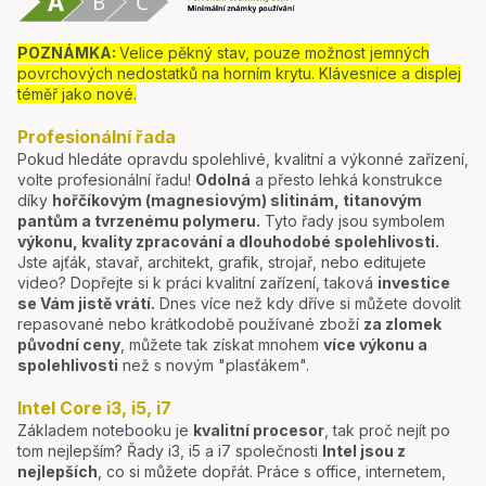
POZNÁMKA:
Velice pěkný stav, pouze možnost jemných
povrchových nedostatků na horním krytu. Klávesnice a displej
téměř jako nové.
Profesionální řada
Pokud hledáte opravdu spolehlivé, kvalitní a výkonné zařízení,
volte profesionální řadu!
Odolná
a přesto lehká konstrukce
díky
hořčíkovým (magnesiovým) slitinám, titanovým
pantům a tvrzenému polymeru.
Tyto řady jsou symbolem
výkonu, kvality zpracování a dlouhodobé spolehlivosti.
Jste ajťák, stavař, architekt, grafik, strojař, nebo editujete
video? Dopřejte si k práci kvalitní zařízení, taková
investice
se Vám jistě vrátí.
Dnes více než kdy dříve si můžete dovolit
repasované nebo krátkodobě používané zboží
za zlomek
původní ceny
, můžete tak získat mnohem
více výkonu a
spolehlivosti
než s novým "plasťákem".
Intel Core i3, i5, i7
Základem notebooku je
kvalitní procesor
, tak proč nejít po
tom nejlepším? Řady i3, i5 a i7 společnosti
Intel jsou z
nejlepších
, co si můžete dopřát. Práce s office, internetem,