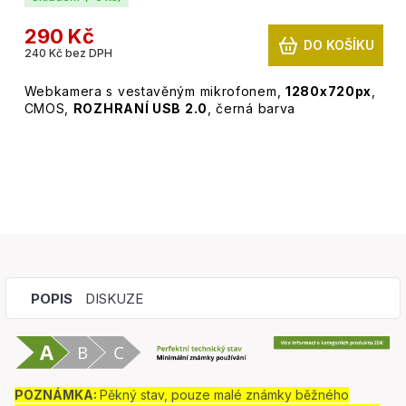
290 Kč
DO KOŠÍKU
240 Kč bez DPH
Webkamera s vestavěným mikrofonem,
1280x720px
,
CMOS,
ROZHRANÍ USB 2.0
, černá barva
POPIS
DISKUZE
POZNÁMKA:
Pěkný stav, pouze malé známky běžného