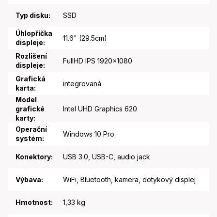
Typ disku
:
SSD
Úhlopříčka
11.6" (29.5cm)
displeje
:
Rozlišení
FullHD IPS 1920x1080
displeje
:
Grafická
integrovaná
karta
:
Model
grafické
Intel UHD Graphics 620
karty
:
Operační
Windows 10 Pro
systém
:
Konektory
:
USB 3.0, USB-C, audio jack
Výbava
:
WiFi, Bluetooth, kamera, dotykový displej
Hmotnost
:
1,33 kg