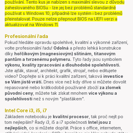
používání. Tento kus je nabízen s maximální slevou z důvodu
zaheslovaného BIOSu - lze jej bez problémů standardně
používat s Windows 10, případně lze systém i bez problémů
přeinstalovat. Pouze nelze přepnout BIOS na UEFI verzi a
aktualizovat na Windows 11.
Profesionální řada
Pokud hledáte opravdu spolehlivé, kvalitní a výkonné zařízení,
volte profesionální řadu!
Odolná
a přesto lehká konstrukce
díky
hořčíkovým (magnesiovým) slitinám, titanovým
pantům a tvrzenému polymeru.
Tyto řady jsou symbolem
výkonu, kvality zpracování a dlouhodobé spolehlivosti.
Jste ajťák, stavař, architekt, grafik, strojař, nebo editujete
video? Dopřejte si k práci kvalitní zařízení, taková
investice
se Vám jistě vrátí.
Dnes více než kdy dříve si můžete dovolit
repasované nebo krátkodobě používané zboží
za zlomek
původní ceny
, můžete tak získat mnohem
více výkonu a
spolehlivosti
než s novým "plasťákem".
Intel Core i3, i5, i7
Základem notebooku je
kvalitní procesor
, tak proč nejít po
tom nejlepším? Řady i3, i5 a i7 společnosti
Intel jsou z
nejlepších
, co si můžete dopřát. Práce s office, internetem,