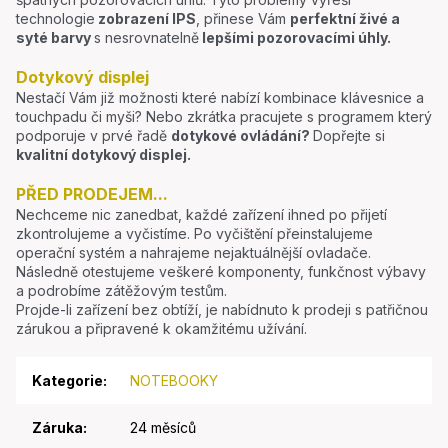
technologie
zobrazení IPS
, přinese Vám
perfektní živé a
syté barvy
s nesrovnatelně
lepšími pozorovacími úhly.
Dotykový displej
Nestačí Vám již možnosti které nabízí kombinace klávesnice a
touchpadu či myši? Nebo zkrátka pracujete s programem který
podporuje v prvé řadě
dotykové ovládání?
Dopřejte si
kvalitní dotykový displej.
PŘED PRODEJEM...
Nechceme nic zanedbat, každé zařízení ihned po přijetí
zkontrolujeme a vyčistíme. Po vyčištění přeinstalujeme
operační systém a nahrajeme nejaktuálnější ovladače.
Následně otestujeme veškeré komponenty, funkčnost výbavy
a podrobíme zátěžovým testům.
Projde-li zařízení bez obtíží, je nabídnuto k prodeji s patřičnou
zárukou a připravené k okamžitému užívání.
Kategorie
:
NOTEBOOKY
Záruka
:
24 měsíců