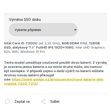
Výměna SSD disku
Intel Core i5-7300U
(až 3,50 GHz),
8GB
DDR4
RAM,
128GB
SSD,
dotykový
11.6"
FullHD IPS 1920x1080
, Intel UHD Graphics
620, WiFi, Windows 10 Pro
Tento model umožňuje současně použití dvou baterií. Z výroby
je osazena jedna baterie a na místo druhé může, ale nemusí
být záslepka. V případě zájmu o delší výdrž na baterii můžete
druhou novou baterii přikoupit
zde:
https://www.goldpc.cz/prislusenstvi/nova-baterie-dell-
rugged-7202-7212/
Zeptat se
Sdílet