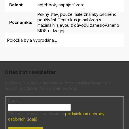
Balení
:
notebook, napájecí zdroj
Pěkný stav, pouze malé známky běžného
používání. Tento kus je nabízen s
Poznámka
:
maximální slevou z důvodu zaheslovaného
BIOSu - lze jej
Položka byla vyprodána…
Z
á
Odebírat newsletter
p
a
Vložte svůj e-mail a my vám budeme zasílat informace o
nových produktech na našem e-shopu.
t
í
E-mail
Vložením e-mailu souhlasíte s
podmínkami ochrany
osobních údajů