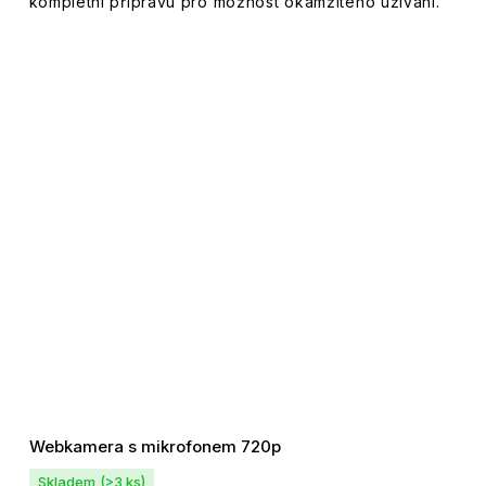
kompletní přípravu pro možnost okamžitého užívání.
Webkamera s mikrofonem 720p
Skladem
(>3 ks)