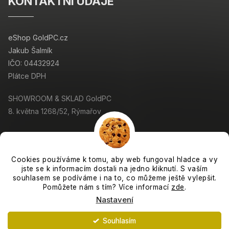
KONTAKTNÍ ÚDAJE
eShop GoldPC.cz
Jakub Šalmík
IČO: 04432924
Plátce DPH
SHOWROOM & SKLAD GoldPC
8. května 1268/52, Rýmařov
Cookies používáme k tomu, aby web fungoval hladce a vy
jste se k informacím dostali na jedno kliknutí. S vaším
Copyright 2026
GoldPC.cz
. Všechna práva vyhrazena.
souhlasem se podíváme i na to, co můžeme ještě vylepšit.
Grafický návrh vytvořil a nakódoval
Shoptak.cz
Pomůžete nám s tím? Více informací
zde
.
Nastavení
Vytvořil Shoptet
Souhlasím
Expedujeme každý pracovní den. :-)