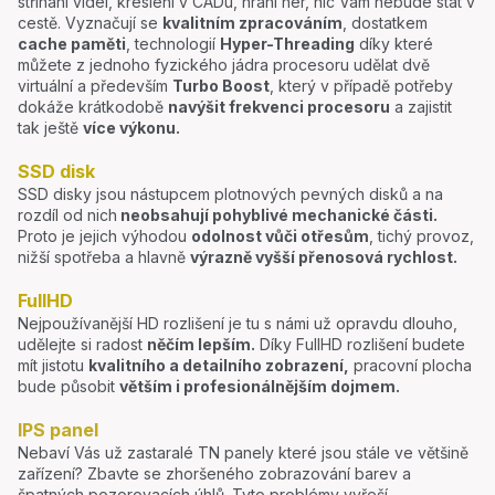
stříhání videí, kreslení v CADu, hraní her, nic Vám nebude stát v
cestě. Vyznačují se
kvalitním zpracováním
, dostatkem
cache paměti
, technologií
Hyper-Threading
díky které
můžete z jednoho fyzického jádra procesoru udělat dvě
virtuální a především
Turbo Boost
, který v případě potřeby
dokáže krátkodobě
navýšit frekvenci procesoru
a zajistit
tak ještě
více výkonu.
SSD disk
SSD disky jsou nástupcem plotnových pevných disků a na
rozdíl od nich
neobsahují pohyblivé mechanické části.
Proto je jejich výhodou
odolnost vůči otřesům
, tichý provoz,
nižší spotřeba a hlavně
výrazně vyšší přenosová rychlost.
FullHD
Nejpoužívanější HD rozlišení je tu s námi už opravdu dlouho,
udělejte si radost
něčím lepším.
Díky FullHD rozlišení budete
mít jistotu
kvalitního a detailního zobrazení,
pracovní plocha
bude působit
větším i profesionálnějším dojmem.
IPS panel
Nebaví Vás už zastaralé TN panely které jsou stále ve většině
zařízení? Zbavte se zhoršeného zobrazování barev a
špatných pozorovacích úhlů. Tyto problémy vyřeší