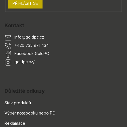
PŘIHLÁSIT SE
Kontakt
info
@
goldpc.cz
+420 735 971 434
Facebook GoldPC
goldpc.cz/
Důležité odkazy
Stav produktů
Výběr notebooku nebo PC
Reklamace