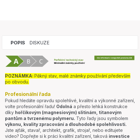
POPIS
DISKUZE
POZNÁMKA:
Pěkný stav, malé známky používání především
po obvodu.
Profesionální řada
Pokud hledáte opravdu spolehlivé, kvalitní a výkonné zařízení,
volte profesionální řadu!
Odolná
a přesto lehká konstrukce
díky
hořčíkovým (magnesiovým) slitinám, titanovým
pantům a tvrzenému polymeru.
Tyto řady jsou symbolem
výkonu, kvality zpracování a dlouhodobé spolehlivosti.
Jste ajťák, stavař, architekt, grafik, strojař, nebo editujete
video? Dopřejte si k práci kvalitní zařízení, taková
investice