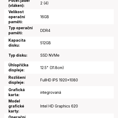
Počet jader
2 (4)
(vláken)
:
Velikost
operační
16GB
paměti
:
Typ operační
DDR4
paměti
:
Kapacita
512GB
disku
:
Typ disku
:
SSD NVMe
Úhlopříčka
12.5" (31.8cm)
displeje
:
Rozlišení
FullHD IPS 1920x1080
displeje
:
Grafická
integrovaná
karta
:
Model
grafické
Intel HD Graphics 620
karty
:
Operační