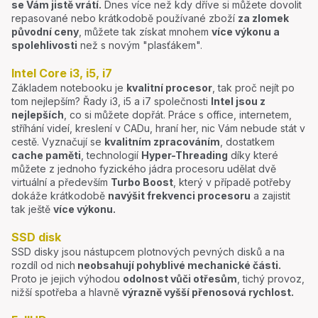
se Vám jistě vrátí.
Dnes více než kdy dříve si můžete dovolit
repasované nebo krátkodobě používané zboží
za zlomek
původní ceny
, můžete tak získat mnohem
více výkonu a
spolehlivosti
než s novým "plasťákem".
Intel Core i3, i5, i7
Základem notebooku je
kvalitní procesor
, tak proč nejít po
tom nejlepším? Řady i3, i5 a i7 společnosti
Intel jsou z
nejlepších
, co si můžete dopřát. Práce s office, internetem,
stříhání videí, kreslení v CADu, hraní her, nic Vám nebude stát v
cestě. Vyznačují se
kvalitním zpracováním
, dostatkem
cache paměti
, technologií
Hyper-Threading
díky které
můžete z jednoho fyzického jádra procesoru udělat dvě
virtuální a především
Turbo Boost
, který v případě potřeby
dokáže krátkodobě
navýšit frekvenci procesoru
a zajistit
tak ještě
více výkonu.
SSD disk
SSD disky jsou nástupcem plotnových pevných disků a na
rozdíl od nich
neobsahují pohyblivé mechanické části.
Proto je jejich výhodou
odolnost vůči otřesům
, tichý provoz,
nižší spotřeba a hlavně
výrazně vyšší přenosová rychlost.