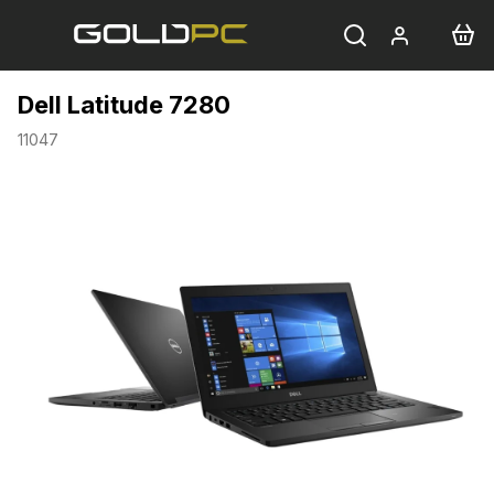
Přejít
na
obsah
Dell Latitude 7280
11047