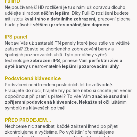
FullHD
Nejpoužívanější HD rozlišení je tu s námi už opravdu dlouho,
udělejte si radost
něčím lepším.
Díky FullHD rozlišení budete
mít jistotu
kvalitního a detailního zobrazení,
pracovní plocha
bude působit
větším i profesionálnějším dojmem.
IPS panel
Nebaví Vás už zastaralé TN panely které jsou stále ve většině
zařízení? Zbavte se zhoršeného zobrazování barev a
špatných pozorovacích úhlů. Tyto problémy vyřeší
technologie
zobrazení IPS
, přinese Vám
perfektní živé a
syté barvy
s nesrovnatelně
lepšími pozorovacími úhly.
Podsvícená klávesnice
Podsvícení není trendem posledních let bezdůvodně.
Pracujete do noci, hrajete hry po tmě nebo si chcete jen večer
odpočinout při psaní s přáteli? To vše Vám
značně usnadní i
zpříjemní podsvícená klávesnice.
Nekažte si oči
luštěním
symbolů na klávesách po tmě!
PŘED PRODEJEM...
Nechceme nic zanedbat, každé zařízení ihned po přijetí
zkontrolujeme a vyčistíme. Po vyčištění přeinstalujeme