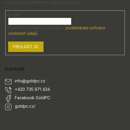
nových produktech na našem e-shopu.
t
í
E-mail
Vložením e-mailu souhlasíte s
podmínkami ochrany
osobních údajů
PŘIHLÁSIT SE
Kontakt
info
@
goldpc.cz
+420 735 971 434
Facebook GoldPC
goldpc.cz/