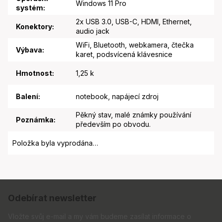
Windows 11 Pro
systém
:
2x USB 3.0, USB-C, HDMI, Ethernet,
Konektory
:
audio jack
WiFi, Bluetooth, webkamera, čtečka
Výbava
:
karet, podsvícená klávesnice
Hmotnost
:
1,25 k
Balení
:
notebook, napájecí zdroj
Pěkný stav, malé známky používání
Poznámka
:
především po obvodu.
Položka byla vyprodána…
Z
á
Odebírat newsletter
p
a
Vložte svůj e-mail a my vám budeme zasílat informace o