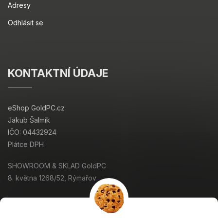
Adresy
Odhlásit se
KONTAKTNÍ ÚDAJE
eShop GoldPC.cz
Jakub Šalmík
IČO: 04432924
Plátce DPH
SHOWROOM & SKLAD GoldPC
8. května 1268/52, Rýmařov