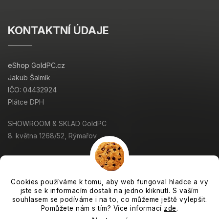
KONTAKTNÍ ÚDAJE
eShop GoldPC.cz
Jakub Šalmík
IČO: 04432924
Plátce DPH
SHOWROOM & SKLAD GoldPC
8. května 1268/52, Rýmařov
Cookies používáme k tomu, aby web fungoval hladce a vy
jste se k informacím dostali na jedno kliknutí. S vaším
Copyright 2026
GoldPC.cz
. Všechna práva vyhrazena.
souhlasem se podíváme i na to, co můžeme ještě vylepšit.
Grafický návrh vytvořil a nakódoval
Shoptak.cz
Pomůžete nám s tím? Více informací
zde
.