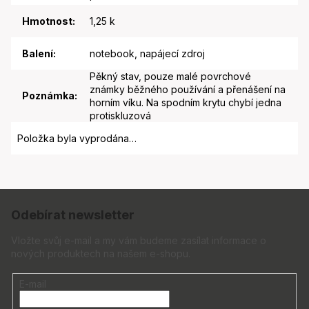
Hmotnost
:
1,25 k
Balení
:
notebook, napájecí zdroj
Pěkný stav, pouze malé povrchové
známky běžného používání a přenášení na
Poznámka
:
horním víku. Na spodním krytu chybí jedna
protiskluzová
Položka byla vyprodána…
Z
á
Odebírat newsletter
p
a
Vložte svůj e-mail a my vám budeme zasílat informace o
nových produktech na našem e-shopu.
t
í
E-mail