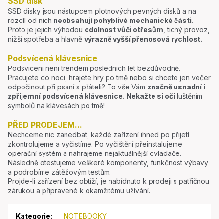
SSD disk
SSD disky jsou nástupcem plotnových pevných disků a na
rozdíl od nich
neobsahují pohyblivé mechanické části.
Proto je jejich výhodou
odolnost vůči otřesům
, tichý provoz,
nižší spotřeba a hlavně
výrazně vyšší přenosová rychlost.
Podsvícená klávesnice
Podsvícení není trendem posledních let bezdůvodně.
Pracujete do noci, hrajete hry po tmě nebo si chcete jen večer
odpočinout při psaní s přáteli? To vše Vám
značně usnadní i
zpříjemní podsvícená klávesnice.
Nekažte si oči
luštěním
symbolů na klávesách po tmě!
PŘED PRODEJEM...
Nechceme nic zanedbat, každé zařízení ihned po přijetí
zkontrolujeme a vyčistíme. Po vyčištění přeinstalujeme
operační systém a nahrajeme nejaktuálnější ovladače.
Následně otestujeme veškeré komponenty, funkčnost výbavy
a podrobíme zátěžovým testům.
Projde-li zařízení bez obtíží, je nabídnuto k prodeji s patřičnou
zárukou a připravené k okamžitému užívání.
Kategorie
:
NOTEBOOKY