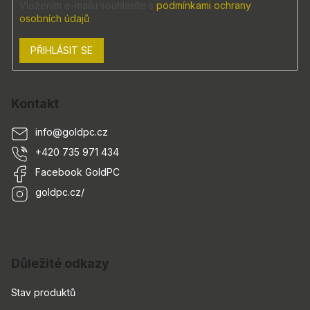
Vložením e-mailu souhlasíte s
podmínkami ochrany
osobních údajů
PŘIHLÁSIT SE
Kontakt
info
@
goldpc.cz
+420 735 971 434
Facebook GoldPC
goldpc.cz/
Důležité odkazy
Stav produktů