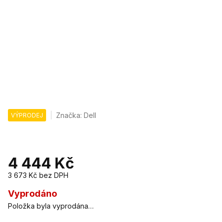
Značka:
Dell
VÝPRODEJ
4 444 Kč
3 673 Kč
bez DPH
Měrná
cena:
Vyprodáno
Položka byla vyprodána…