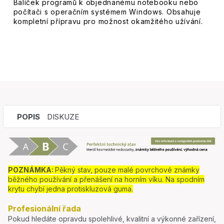
Balíček programů k objednanému notebooku nebo
počítači s operačním systémem Windows. Obsahuje
kompletní přípravu pro možnost okamžitého užívání.
POPIS
DISKUZE
POZNÁMKA:
Pěkný stav, pouze malé povrchové známky
běžného používání a přenášení na horním víku. Na spodním
krytu chybí jedna protiskluzová guma.
Profesionální řada
Pokud hledáte opravdu spolehlivé, kvalitní a výkonné zařízení,