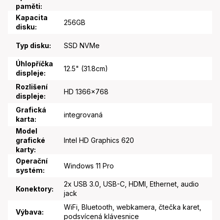
paměti
:
Kapacita
256GB
disku
:
Typ disku
:
SSD NVMe
Úhlopříčka
12.5" (31.8cm)
displeje
:
Rozlišení
HD 1366x768
displeje
:
Grafická
integrovaná
karta
:
Model
grafické
Intel HD Graphics 620
karty
:
Operační
Windows 11 Pro
systém
:
2x USB 3.0, USB-C, HDMI, Ethernet, audio
Konektory
:
jack
WiFi, Bluetooth, webkamera, čtečka karet,
Výbava
:
podsvícená klávesnice