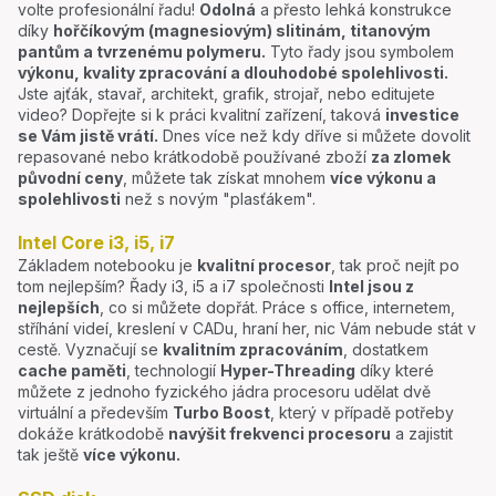
volte profesionální řadu!
Odolná
a přesto lehká konstrukce
díky
hořčíkovým (magnesiovým) slitinám, titanovým
pantům a tvrzenému polymeru.
Tyto řady jsou symbolem
výkonu, kvality zpracování a dlouhodobé spolehlivosti.
Jste ajťák, stavař, architekt, grafik, strojař, nebo editujete
video? Dopřejte si k práci kvalitní zařízení, taková
investice
se Vám jistě vrátí.
Dnes více než kdy dříve si můžete dovolit
repasované nebo krátkodobě používané zboží
za zlomek
původní ceny
, můžete tak získat mnohem
více výkonu a
spolehlivosti
než s novým "plasťákem".
Intel Core i3, i5, i7
Základem notebooku je
kvalitní procesor
, tak proč nejít po
tom nejlepším? Řady i3, i5 a i7 společnosti
Intel jsou z
nejlepších
, co si můžete dopřát. Práce s office, internetem,
stříhání videí, kreslení v CADu, hraní her, nic Vám nebude stát v
cestě. Vyznačují se
kvalitním zpracováním
, dostatkem
cache paměti
, technologií
Hyper-Threading
díky které
můžete z jednoho fyzického jádra procesoru udělat dvě
virtuální a především
Turbo Boost
, který v případě potřeby
dokáže krátkodobě
navýšit frekvenci procesoru
a zajistit
tak ještě
více výkonu.