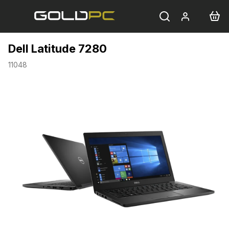
Přejít
na
obsah
Dell Latitude 7280
11048