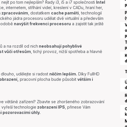
č nejít po tom nejlepším? Řady i3, i5 a i7 společnosti
Intel
e, internetem, stříhání videí, kreslení v CADu, hraní her,
P
m zpracováním
, dostatkem
cache paměti
, technologií
(
ckého jádra procesoru udělat dvě virtuální a především
tkodobě
navýšit frekvenci procesoru
a zajistit tak ještě
V
o
T
 a na rozdíl od nich
neobsahují pohyblivé
st vůči otřesům
, tichý provoz, nižší spotřeba a hlavně
K
d
T
 dlouho, udělejte si radost
něčím lepším.
Díky FullHD
zobrazení,
pracovní plocha bude působit
větším i
Ú
d
R
d
 ve většině zařízení? Zbavte se zhoršeného zobrazování
 vyřeší technologie
zobrazení IPS
, přinese Vám
G
i pozorovacími úhly.
k
g