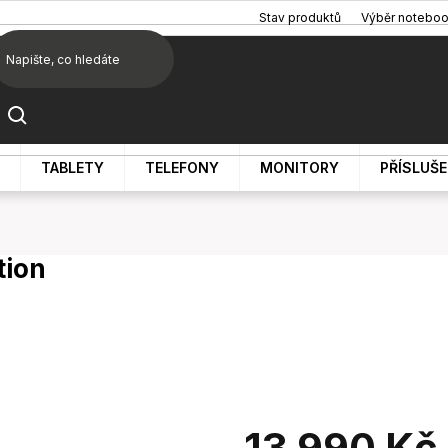
Stav produktů
Výběr notebo
TABLETY
TELEFONY
MONITORY
PŘÍSLUŠ
tion
13 990 Kč