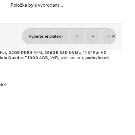
Položka byla vyprodána…
Hz),
32GB
DDR4
RAM,
256GB SSD NVMe,
15.6"
FullHD
idia Quadro T1000 4GB,
WiFi, webkamera,
podsvícená
ílet