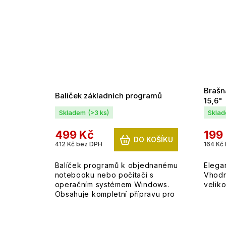
Brašn
Balíček základních programů
15,6"
Skladem
(>3 ks)
Skla
499 Kč
199
DO KOŠÍKU
412 Kč bez DPH
164 Kč
Balíček programů k objednanému
Elega
notebooku nebo počítači s
Vhodn
operačním systémem Windows.
veliko
Obsahuje kompletní přípravu pro
možnost okamžitého užívání.