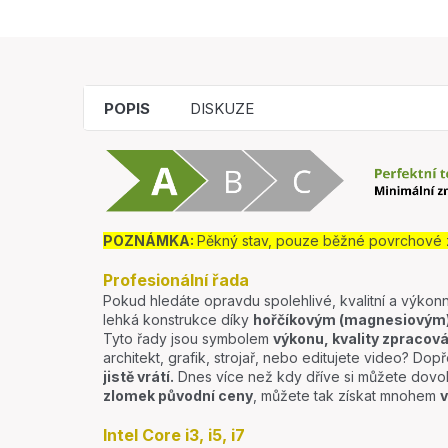
POPIS
DISKUZE
POZNÁMKA:
Pěkný stav, pouze běžné povrchové 
Profesionální řada
Pokud hledáte opravdu spolehlivé, kvalitní a výkonn
lehká konstrukce díky
hořčíkovým (magnesiovým) 
Tyto řady jsou symbolem
výkonu, kvality zpracová
architekt, grafik, strojař, nebo editujete video? Dopře
jistě vrátí.
Dnes více než kdy dříve si můžete dovo
zlomek původní ceny
, můžete tak získat mnohem
v
Intel Core i3, i5, i7