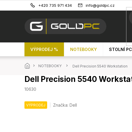
Přejít
+420 735 971 434
info@goldpc.cz
na
obsah
VÝPRODEJ %
NOTEBOOKY
STOLNÍ PC
Domů
NOTEBOOKY
Dell Precision 5540 Workstation
Dell Precision 5540 Worksta
10630
Značka:
Dell
VÝPRODEJ