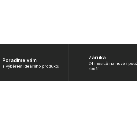
Záruka
Poradíme vám
24 měsíců na nové i použ
s výběrem ideálního produktu
zboží