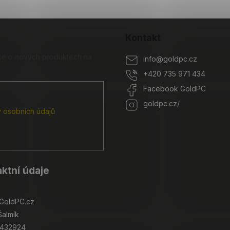
Kontakt
ace o nových produktech na
info
@
goldpc.cz
+420 735 971 434
Facebook GoldPC
goldpc.cz/
 osobních údajů
ktní údaje
GoldPC.cz
Šalmík
4432924