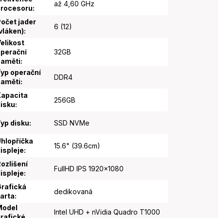
až 4,60 GHz
procesoru
:
očet jader
6 (12)
vláken)
:
elikost
perační
32GB
paměti
:
yp operační
DDR4
paměti
:
apacita
256GB
isku
:
yp disku
:
SSD NVMe
hlopříčka
15.6" (39.6cm)
ispleje
:
ozlišení
FullHD IPS 1920x1080
ispleje
:
rafická
dedikovaná
arta
:
Model
Intel UHD + nVidia Quadro T1000
rafické