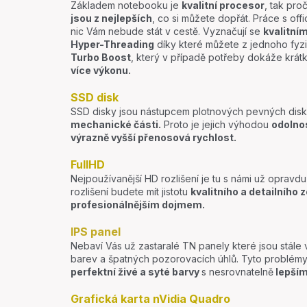
Základem notebooku je
kvalitní procesor
, tak pro
jsou z nejlepších
, co si můžete dopřát. Práce s offic
nic Vám nebude stát v cestě. Vyznačují se
kvalitní
Hyper-Threading
díky které můžete z jednoho fyzi
Turbo Boost
, který v případě potřeby dokáže krá
více výkonu.
SSD disk
SSD disky jsou nástupcem plotnových pevných disků
mechanické části.
Proto je jejich výhodou
odolno
výrazně vyšší přenosová rychlost.
FullHD
Nejpoužívanější HD rozlišení je tu s námi už opravdu
rozlišení budete mít jistotu
kvalitního a detailního 
profesionálnějším dojmem.
IPS panel
Nebaví Vás už zastaralé TN panely které jsou stále
barev a špatných pozorovacích úhlů. Tyto problémy
perfektní živé a syté barvy
s nesrovnatelně
lepším
Grafická karta nVidia Quadro