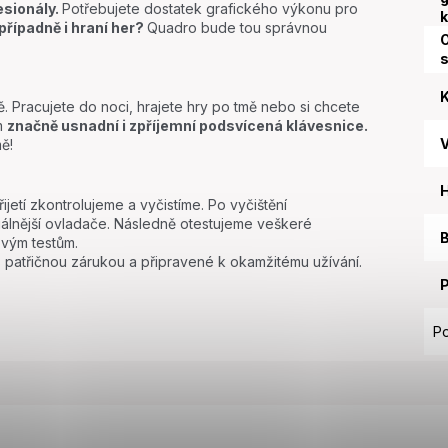
esionály.
Potřebujete dostatek grafického výkonu pro
k
případně i hraní her?
Quadro bude tou správnou
O
K
 Pracujete do noci, hrajete hry po tmě nebo si chcete
ám
značně usnadní i zpříjemní podsvícená klávesnice.
ě!
etí zkontrolujeme a vyčistíme. Po vyčištění
uálnější ovladače. Následně otestujeme veškeré
B
vým testům.
i s patřičnou zárukou a připravené k okamžitému užívání.
Po