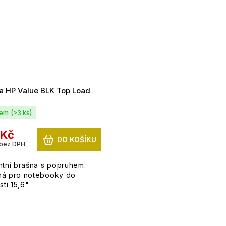
a HP Value BLK Top Load
dem
(>3 ks)
 Kč
DO KOŠÍKU
 bez DPH
ntní brašna s popruhem.
á pro notebooky do
sti 15,6".