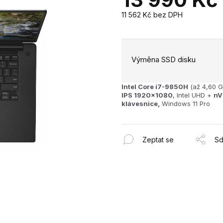
11 562 Kč
bez DPH
Měrná
cena:
Výměna SSD disku
Intel Core i7-9850H
(až 4,60 G
IPS 1920x1080
, Intel UHD +
nV
klávesnice,
Windows 11 Pro
Zeptat se
Sd