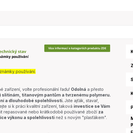
K
známky používání.
S
é zařízení, volte profesionální řadu!
Odolná
a přesto
K
slitinám, titanovým pantům a tvrzenému polymeru.
ní a dlouhodobé spolehlivosti.
Jste ajťák, stavař,
jte si k práci kvalitní zařízení, taková
investice se Vám
lit repasované nebo krátkodobě používané zboží
za
íce výkonu a spolehlivosti
než s novým "plasťákem".