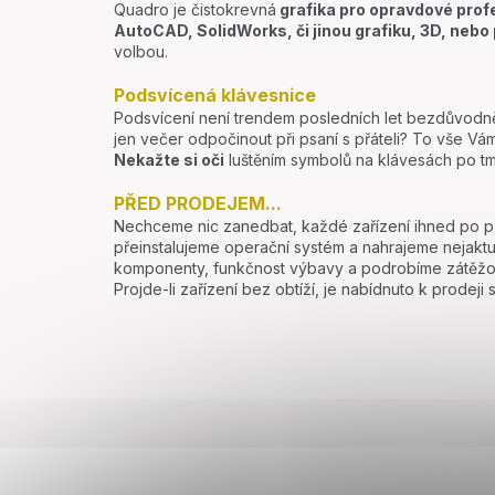
Quadro je čistokrevná
grafika pro opravdové prof
AutoCAD, SolidWorks, či jinou grafiku, 3D, nebo 
volbou.
Podsvícená klávesnice
Podsvícení není trendem posledních let bezdůvodně.
jen večer odpočinout při psaní s přáteli? To vše V
Nekažte si oči
luštěním symbolů na klávesách po tm
PŘED PRODEJEM...
Nechceme nic zanedbat, každé zařízení ihned po přij
přeinstalujeme operační systém a nahrajeme nejakt
komponenty, funkčnost výbavy a podrobíme zátěžo
Projde-li zařízení bez obtíží, je nabídnuto k prodej