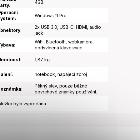
4GB
arty
:
perační
Windows 11 Pro
systém
:
2x USB 3.0, USB-C, HDMI, audio
onektory
:
jack
WiFi, Bluetooth, webkamera,
Výbava
:
podsvícená klávesnice
Hmotnost
:
1,87 kg
alení
:
notebook, napájecí zdroj
Pěkný stav, pouze běžné
Poznámka
:
povrchové známky používání.
ložka byla vyprodána…