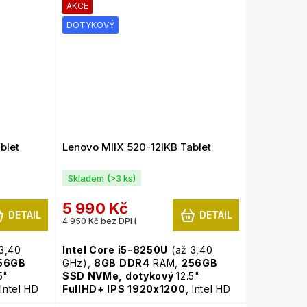
Pro
AKCE
DOTYKOVÝ
blet
Lenovo MIIX 520-12IKB Tablet
Skladem
(>3 ks)
5 990 Kč
DETAIL
DETAIL
4 950 Kč bez DPH
3,40
Intel Core i5-8250U
(až 3,40
56GB
GHz),
8GB
DDR4
RAM,
256GB
5"
SSD NVMe,
dotykový
12.5"
 Intel HD
FullHD+ IPS 1920x1200
, Intel HD
amera,
Graphics 620, WiFi, webkamera,