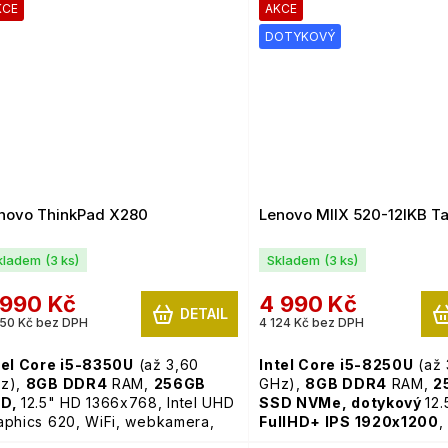
klávesnice,
Windows 11 
KCE
AKCE
DOTYKOVÝ
novo ThinkPad X280
Lenovo MIIX 520-12IKB Ta
kladem
(3 ks)
Skladem
(3 ks)
 990 Kč
4 990 Kč
DETAIL
50 Kč bez DPH
4 124 Kč bez DPH
tel Core i5-8350U
(až 3,60
Intel Core i5-8250U
(až 
z),
8GB
DDR4
RAM,
256GB
GHz),
8GB
DDR4
RAM,
2
SD,
12.5" HD 1366x768, Intel UHD
SSD NVMe,
dotykový
12.
aphics 620, WiFi, webkamera,
FullHD+ IPS 1920x1200
,
dsvícená klávesnice,
Windows
Graphics 620, WiFi, webk