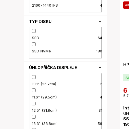
11
2160x1440 IPS
4
A
TYP DISKU
SSD
64
SSD NVMe
180
HP
ÚHLOPŘÍČKA DISPLEJE
S
10.1" (25.7cm)
2
6
5 7
11.6" (29.5cm)
4
In
12.5" (31.8cm)
31
GH
SS
13.3" (33.8cm)
56
19