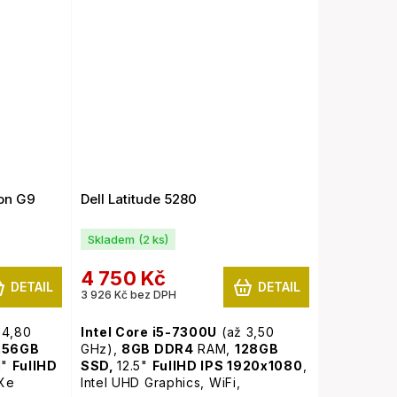
podsvícená klávesnice,
Windows
11 Pro
on G9
Dell Latitude 5280
Skladem
(2 ks)
4 750 Kč
DETAIL
DETAIL
3 926 Kč bez DPH
 4,80
Intel Core i5-7300U
(až 3,50
256GB
GHz),
8GB
DDR4
RAM,
128GB
1"
FullHD
SSD,
12.5"
FullHD IPS 1920x1080
,
 Xe
Intel UHD Graphics, WiFi,