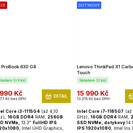
 Pro
Windows 11 Pro
KCE
DOTYKOVÝ
 ProBook 630 G8
Lenovo ThinkPad X1 Carb
Touch
kladem
(>3 ks)
Skladem
(2 ks)
 990 Kč
15 990 Kč
DETAIL
77 Kč bez DPH
13 215 Kč bez DPH
tel Core i3-1115G4
(až 4,10
Intel Core i7-1185G7
(až
z),
16GB
DDR4
RAM,
256GB
GHz),
16GB
DDR4
RAM,
D NVMe,
13.3"
FullHD IPS
SSD NVMe,
dotykový
14.
20x1080
, Intel UHD Graphics,
IPS 1920x1080
, Intel Iris