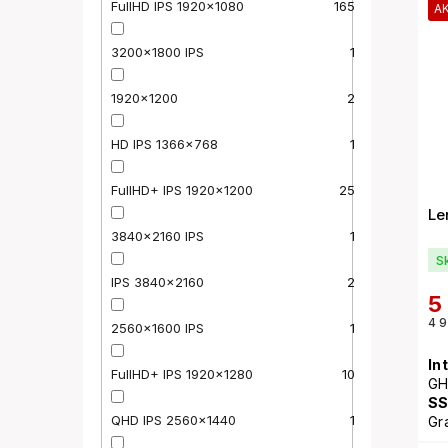
FullHD IPS 1920x1080
165
A
3200x1800 IPS
1
1920x1200
2
HD IPS 1366x768
1
FullHD+ IPS 1920x1200
25
Le
3840x2160 IPS
1
S
IPS 3840x2160
2
5
4 9
2560x1600 IPS
1
In
FullHD+ IPS 1920x1280
10
GH
S
QHD IPS 2560x1440
1
Gr
po