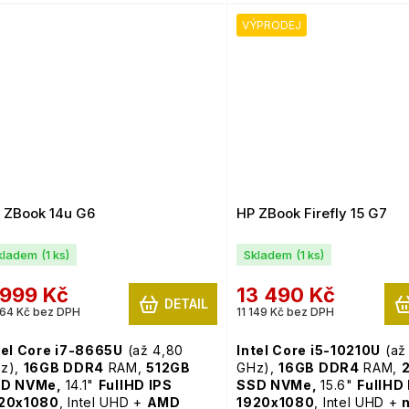
Fi, webkamera,
podsvícená
Graphics, WiFi, webkamer
ávesnice,
Windows 11 Pro
podsvícená klávesnice,
VÝPRODEJ
11 Pro
 ZBook 14u G6
HP ZBook Firefly 15 G7
kladem
(1 ks)
Skladem
(1 ks)
 999 Kč
13 490 Kč
DETAIL
64 Kč bez DPH
11 149 Kč bez DPH
tel Core i7-8665U
(až 4,80
Intel Core i5-10210U
(až
z),
16GB
DDR4
RAM,
512GB
GHz),
16GB
DDR4
RAM,
D NVMe,
14.1"
FullHD IPS
SSD NVMe,
15.6"
FullHD
20x1080
, Intel UHD +
AMD
1920x1080
, Intel UHD +