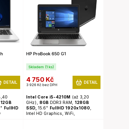
ch
HP ProBook 650 G1
Skladem
(1 ks)
4 750 Kč
DETAIL
DETAIL
3 926 Kč bez DPH
4,40
Intel Core i5-4210M
(až 3,20
512GB
GHz),
8GB
DDR3 RAM,
128GB
1"
FullHD
SSD,
15.6"
FullHD 1920x1080
,
D
Intel HD Graphics, WiFi,
a,
webkamera, Windows 11 Pro
Windows