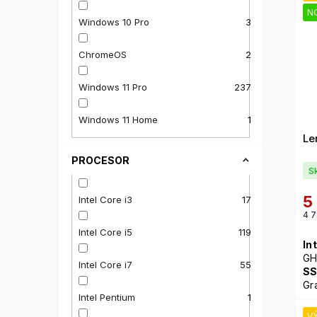
NO
Windows 10 Pro
3
ChromeOS
2
Windows 11 Pro
237
Windows 11 Home
1
Le
PROCESOR
S
5
Intel Core i3
17
4 7
Intel Core i5
119
In
GH
Intel Core i7
55
S
Gr
Intel Pentium
1
po
11
V