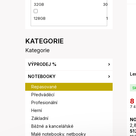
Ra
32GB
30
we
kl
128GB
1
Kategorie
Přeskočit
kategorie
VÝPRODEJ %
Le
NOTEBOOKY
Repasované
S
Předváděcí
8
Profesionální
7 4
Herní
Základní
NO
2,
Běžné a kancelářské
51
Malé notebooky, netbooky