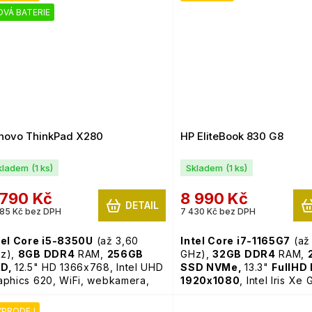
11 Pro
VÁ BATERIE
novo ThinkPad X280
HP EliteBook 830 G8
kladem
(1 ks)
Skladem
(1 ks)
 790 Kč
8 990 Kč
DETAIL
85 Kč bez DPH
7 430 Kč bez DPH
tel Core i5-8350U
(až 3,60
Intel Core i7-1165G7
(až
z),
8GB
DDR4
RAM,
256GB
GHz),
32GB
DDR4
RAM,
SD,
12.5" HD 1366x768, Intel UHD
SSD NVMe,
13.3"
FullHD 
aphics 620, WiFi, webkamera,
1920x1080
, Intel Iris Xe
dsvícená klávesnice,
Windows
WiFi, webkamera,
podsví
 Pro,
nová baterie
klávesnice,
Windows 11 
ÝPRODEJ