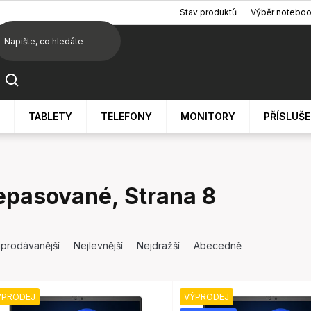
Stav produktů
Výběr notebo
TABLETY
TELEFONY
MONITORY
PŘÍSLUŠ
epasované
, Strana 8
jprodávanější
Nejlevnější
Nejdražší
Abecedně
ÝPRODEJ
VÝPRODEJ