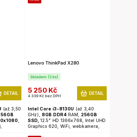
Lenovo ThinkPad X280
Skladem
(3 ks)
5 250 Kč
DETAIL
DETAIL
4 339 Kč bez DPH
U
(až 3,50
Intel Core i3-8130U
(až 3,40
256GB
GHz),
8GB
DDR4
RAM,
256GB
20x1080
,
SSD,
12.5" HD 1366x768, Intel UHD
,
Graphics 620, WiFi, webkamera,
Windows 11 Pro