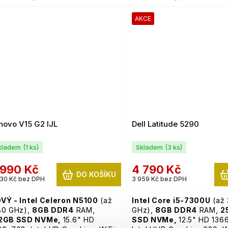
deon WX3200 4GB,
WiFi,
Quadro P520 4GB,
WiFi,
bkamera,
podsvícená
webkamera,
podsvícená
AKCE
ávesnice,
Windows 11 Pro
klávesnice,
Windows 11 
novo V15 G2 IJL
Dell Latitude 5290
kladem
(1 ks)
Skladem
(3 ks)
 990 Kč
4 790 Kč
DO KOŠÍKU
30 Kč bez DPH
3 959 Kč bez DPH
VÝ - Intel Celeron N5100
(až
Intel Core i5-7300U
(až 
80 GHz),
8GB
DDR4
RAM,
GHz),
8GB
DDR4
RAM,
2
2GB SSD NVMe,
15.6" HD
SSD NVMe,
12.5" HD 136