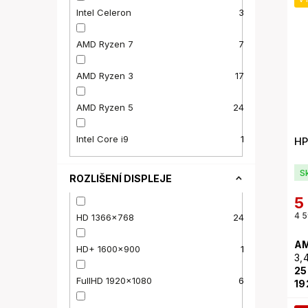
Intel Celeron
3
AMD Ryzen 7
7
AMD Ryzen 3
17
AMD Ryzen 5
24
Intel Core i9
1
HP
S
ROZLIŠENÍ DISPLEJE
5
4 5
HD 1366x768
24
AM
HD+ 1600x900
1
3,
25
FullHD 1920x1080
6
19
Wi