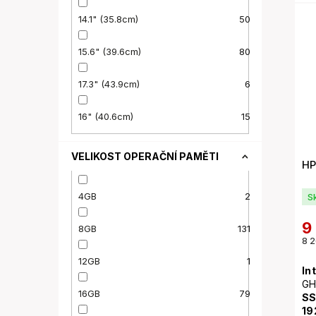
Wi
kl
14.1" (35.8cm)
50
15.6" (39.6cm)
80
17.3" (43.9cm)
6
16" (40.6cm)
15
VELIKOST OPERAČNÍ PAMĚTI
HP
4GB
2
S
9
8GB
131
8 2
12GB
1
In
GH
16GB
79
SS
19