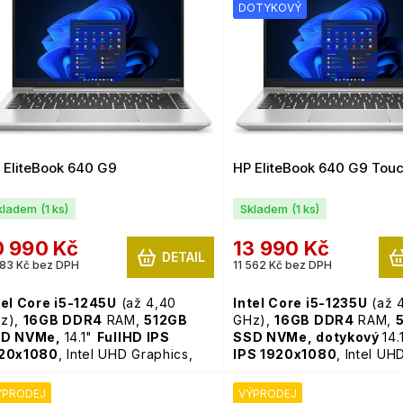
DOTYKOVÝ
 EliteBook 640 G9
HP EliteBook 640 G9 Tou
kladem
(1 ks)
Skladem
(1 ks)
0 990 Kč
13 990 Kč
DETAIL
83 Kč bez DPH
11 562 Kč bez DPH
tel Core i5-1245U
(až 4,40
Intel Core i5-1235U
(až 
z),
16GB
DDR4
RAM,
512GB
GHz),
16GB
DDR4
RAM,
D NVMe,
14.1"
FullHD IPS
SSD NVMe,
dotykový
14.
20x1080
, Intel UHD Graphics,
IPS 1920x1080
, Intel UH
Fi, webkamera,
podsvícená
Graphics, WiFi, webkamer
ávesnice,
Windows 11 Pro
podsvícená klávesnice,
ÝPRODEJ
VÝPRODEJ