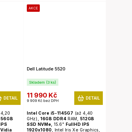
a,
webkamera, Windows 11 Pro
Windows
AKCE
Dell Latitude 5520
Skladem
(3 ks)
11 990 Kč
DETAIL
DETAIL
9 909 Kč bez DPH
 4,20
Intel Core i5-1145G7
(až 4,40
256GB
GHz),
16GB
DDR4
RAM,
512GB
 IPS
SSD NVMe,
15.6"
FullHD IPS
nVidia
1920x1080
, Intel Iris Xe Graphics,