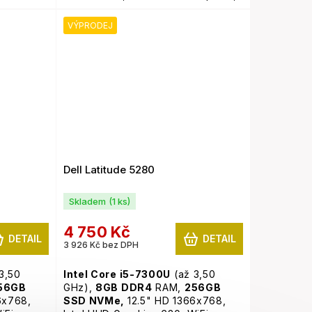
WiFi, webkamera,
podsvícená
klávesnice,
Windows 11 Pro
VÝPRODEJ
Pro
Dell Latitude 5280
Skladem
(1 ks)
4 750 Kč
DETAIL
DETAIL
3 926 Kč bez DPH
3,50
Intel Core i5-7300U
(až 3,50
56GB
GHz),
8GB
DDR4
RAM,
256GB
6x768,
SSD NVMe,
12.5" HD 1366x768,