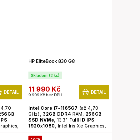
HP EliteBook 830 G8
Skladem
(2 ks)
11 990 Kč
DETAIL
DETAIL
9 909 Kč bez DPH
 4,70
Intel Core i7-1165G7
(až 4,70
256GB
GHz),
32GB
DDR4
RAM,
256GB
IPS
SSD NVMe,
13.3"
FullHD IPS
 Graphics,
1920x1080
, Intel Iris Xe Graphics,
cená
WiFi, webkamera,
podsvícená
Pro
klávesnice,
Windows 11 Pro
AKCE