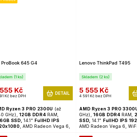
 ProBook 645 G4
Lenovo ThinkPad T495
kladem
(1 ks)
Skladem
(2 ks)
 555 Kč
5 555 Kč
DETAIL
91 Kč bez DPH
4 591 Kč bez DPH
D Ryzen 3 PRO 2300U
(až
AMD Ryzen 3 PRO 3300
40 GHz),
12GB
DDR4
RAM,
GHz),
16GB
DDR4
RAM,
6GB SSD,
14.1"
FullHD IPS
SSD,
14.1"
FullHD IPS 19
20x1080
, AMD Radeon Vega 6,
AMD Radeon Vega 6, WiFi
Fi, webkamera, Windows 11 Pro
webkamera,
podsvícená