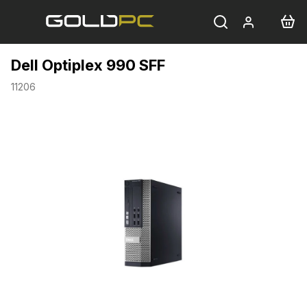
Přejít
na
obsah
Dell Optiplex 990 SFF
11206