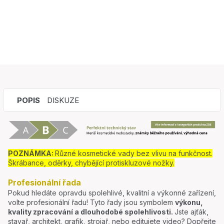
POPIS
DISKUZE
POZNÁMKA:
Různé kosmetické vady bez vlivu na funkčnost.
Škrábance, oděrky, chybějící protiskluzové nožky.
Profesionální řada
Pokud hledáte opravdu spolehlivé, kvalitní a výkonné zařízení,
volte profesionální řadu! Tyto řady jsou symbolem
výkonu,
kvality zpracování a dlouhodobé spolehlivosti.
Jste ajťák,
stavař, architekt, grafik, strojař, nebo editujete video? Dopřejte