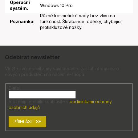
Operační
Windows 10 Pro
systém
:
Různé kosmetické vady bez vlivu na
Poznámka
:
funkčnost. Škrábance, oděrky, chybějící
protiskluzové nožky.
Z
á
Odebírat newsletter
p
a
Vložte svůj e-mail a my vám budeme zasílat informace o
nových produktech na našem e-shopu.
t
í
E-mail
Vložením e-mailu souhlasíte s
podmínkami ochrany
osobních údajů
PŘIHLÁSIT SE