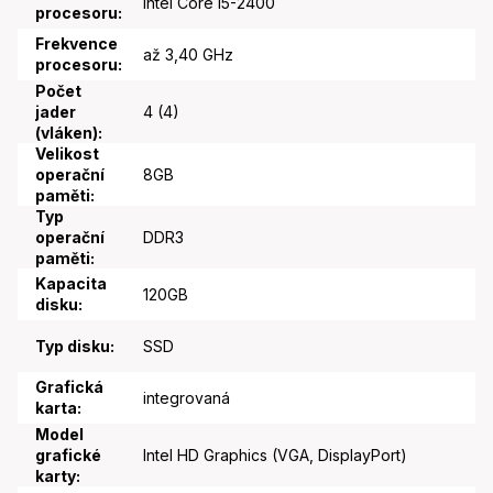
Intel Core i5-2400
procesoru
:
Frekvence
až 3,40 GHz
procesoru
:
Počet
jader
4 (4)
(vláken)
:
Velikost
operační
8GB
paměti
:
Typ
operační
DDR3
paměti
:
Kapacita
120GB
disku
:
Typ disku
:
SSD
Grafická
integrovaná
karta
:
Model
grafické
Intel HD Graphics (VGA, DisplayPort)
karty
: