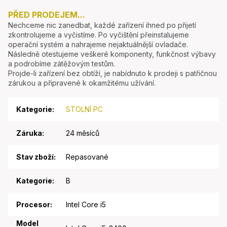
PŘED PRODEJEM...
Nechceme nic zanedbat, každé zařízení ihned po přijetí
zkontrolujeme a vyčistíme. Po vyčištění přeinstalujeme
operační systém a nahrajeme nejaktuálnější ovladače.
Následně otestujeme veškeré komponenty, funkčnost výbavy
a podrobíme zátěžovým testům.
Projde-li zařízení bez obtíží, je nabídnuto k prodeji s patřičnou
zárukou a připravené k okamžitému užívání.
Kategorie
:
STOLNÍ PC
Záruka
:
24 měsíců
Stav zboží
:
Repasované
Kategorie
:
B
Procesor
:
Intel Core i5
Model