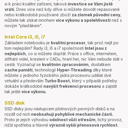
si k práci kvalitní zařízení, taková
investice se Vám jistě
vrátí.
Dnes více než kdy dříve si můžete dovolit repasované
nebo krátkodobě používané zboží
za zlomek původní ceny
,
můžete tak získat mnohem
více výkonu a spolehlivosti
než s
novým "plasťákem".
Intel Core i3, i5, i7
Základem notebooku je
kvalitní procesor
, tak proč nejít po
tom nejlepším? Řady i3, i5 a i7 společnosti
Intel jsou z
nejlepších
, co si můžete dopřát. Práce s office, internetem,
stříhání videí, kreslení v CADu, hraní her, nic Vám nebude stát v
cestě. Vyznačují se
kvalitním zpracováním
, dostatkem
cache paměti
, technologií
Hyper-Threading
díky které
můžete z jednoho fyzického jádra procesoru udělat dvě
virtuální a především
Turbo Boost
, který v případě potřeby
dokáže krátkodobě
navýšit frekvenci procesoru
a zajistit
tak ještě
více výkonu.
SSD disk
SSD disky jsou nástupcem plotnových pevných disků a na
rozdíl od nich
neobsahují pohyblivé mechanické části.
Proto je jejich výhodou
odolnost vůči otřesům
, tichý provoz,
nižší spotřeba a hlavně
výrazně vyšší přenosová rychlost.